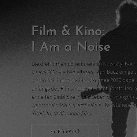
Film & Kino:
I Am a Noise
Die drei FilmemacherinnenMiri Navasky, Kar
Maeve O‘Boyle begleiteten Joan Baez einige J
waren bei ihrer Abschiedstournee 2019 dabei, 
anfangs des Films noch gar nicht vorstellen 
erhielten Einblicke in das Leben der Sängerin,
wahrscheinlich bis jetzt kein Außenstehend
Titelbild: ©
Alamode Film
zur Film-Kritik