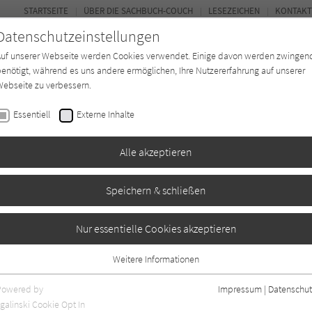
STARTSEITE
ÜBER DIE SACHBUCH-COUCH
LESEZEICHEN
KONTAKT
Datenschutzeinstellungen
Auf unserer Webseite werden Cookies verwendet. Einige davon werden zwingen
enötigt, während es uns andere ermöglichen, Ihre Nutzererfahrung auf unserer
ebseite zu verbessern.
FOR
Essentiell
Externe Inhalte
*in
Verlage
Magazin
Kino
Alle akzeptieren
Speichern & schließen
ther
Nur essentielle Cookies akzeptieren
Weitere Informationen
Essentiell
Essentielle Cookies werden für grundlegende Funktionen der Webseite
Powered by
Impressum
|
Datenschut
benötigt. Dadurch ist gewährleistet, dass die Webseite einwandfrei
nur rezensierte Titel anzeigen
galinski Cookie Opt In