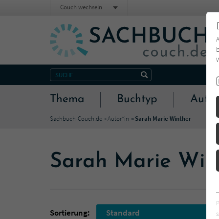
Couch wechseln
b
W
Thema
Buchtyp
Autor
Sachbuch-Couch.de
Autor*in
Sarah Marie Winther
Sarah Marie Win
Sortierung:
Standard
s