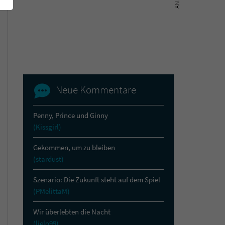
Neue Kommentare
Penny, Prince und Ginny
(Kissgirl)
Gekommen, um zu bleiben
(stardust)
Szenario: Die Zukunft steht auf dem Spiel
(PMelittaM)
Wir überlebten die Nacht
(lielo99)