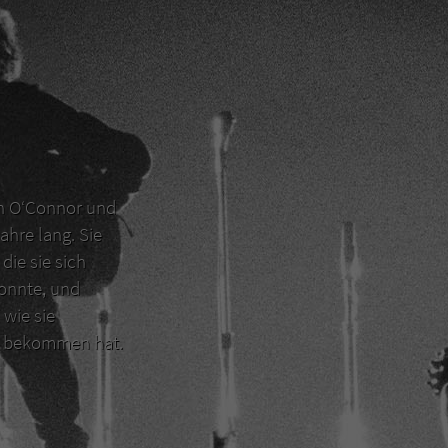
en O‘Connor und
ahre lang. Sie
die sie sich
konnte, und
 wie sie
er bekommen hat.