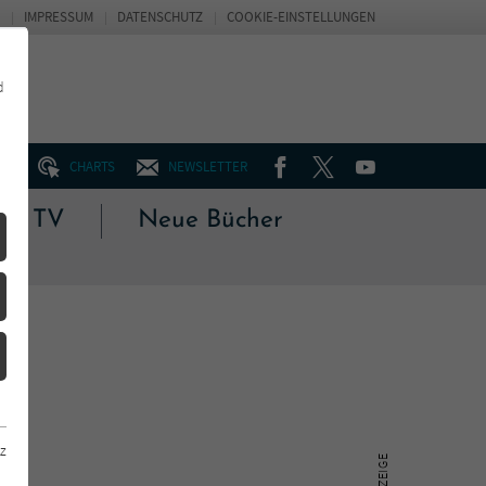
IMPRESSUM
DATENSCHUTZ
COOKIE-EINSTELLUNGEN
d
FACEBOOK
TWITTER
YOUTUBE
UM
CHARTS
NEWSLETTER
 & TV
Neue Bücher
z