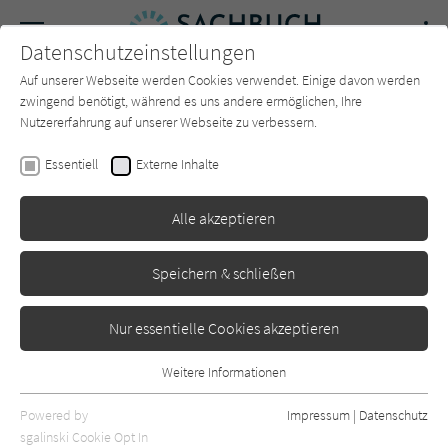
Navigation
Datenschutzeinstellungen
Couch
wechse
Auf unserer Webseite werden Cookies verwendet. Einige davon werden
Forum
Charts
Newsletter
SUCHE
zwingend benötigt, während es uns andere ermöglichen, Ihre
Nutzererfahrung auf unserer Webseite zu verbessern.
Sachbuch-Couch.de
Autor*in
Clare Devlin
Essentiell
Externe Inhalte
Clare Devlin
Alle akzeptieren
Sortierung:
Speichern & schließen
Standard
Nur essentielle Cookies akzeptieren
Alle Themen anzeigen
Weitere Informationen
Essentiell
Alle Kategorien anzeigen
Essentielle Cookies werden für grundlegende Funktionen der
Powered by
Impressum
|
Datenschutz
Webseite benötigt. Dadurch ist gewährleistet, dass die Webseite
nur rezensierte Titel anzeigen
sgalinski Cookie Opt In