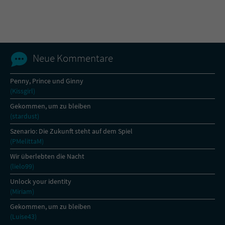
Name
tx_pwcomments_ahash
Anbieter
Literatur-Couch Medien GmbH & Co. KG
Neue Kommentare
Laufzeit
1 Jahr
Penny, Prince und Ginny
(Kissgirl)
Zweck
Cookie für Kommentare einzelner Buchtitel
Gekommen, um zu bleiben
(stardust)
Name
fe_typo_user
Szenario: Die Zukunft steht auf dem Spiel
(PMelittaM)
Anbieter
Literatur-Couch Medien GmbH & Co. KG
Wir überlebten die Nacht
(lielo99)
Laufzeit
Session
Unlock your identity
(Miriam)
Dieses Cookie gewährleistet die
Kommunikation der Webseite mit dem
Gekommen, um zu bleiben
Zweck
Benutzer. Es wird benötigt um z. B. den
(Luise43)