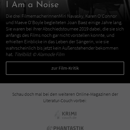
I Am a Noise
Die drei FilmemacherinnenMiri Navasky, Karen O‘Connor
und Maeve O‘Boyle begleiteten Joan Baez einige Jahre lang.
Sie waren bei ihrer Abschiedstournee 2019 dabei, die sie sich
anfangs des Films noch gar nicht vorstellen konnte, und
erhielten Einblicke in das Leben der Sängerin, wie sie
wahrscheinlich bis jetzt kein Außenstehender bekommen
hat.
Titelbild: ©
Alamode Film
zur Film-Kritik
Schau doch mal bei den weiteren Online-Magazinen der
Literatur-Couch vorbei: