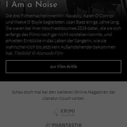
I Am a Noise
Die drei FilmemacherinnenMiri Navasky, Karen O‘Connor
und Maeve O‘Boyle begleiteten Joan Baez einige Jahre lang.
Sie waren bei ihrer Abschiedstournee 2019 dabei, die sie sich
anfangs des Films noch gar nicht vorstellen konnte, und
erhielten Einblicke in das Leben der Sängerin, wie sie
wahrscheinlich bis jetzt kein Außenstehender bekommen
hat.
Titelbild: ©
Alamode Film
zur Film-Kritik
Schau doch mal bei den weiteren Online-Magazinen der
Literatur-Couch vorbei: