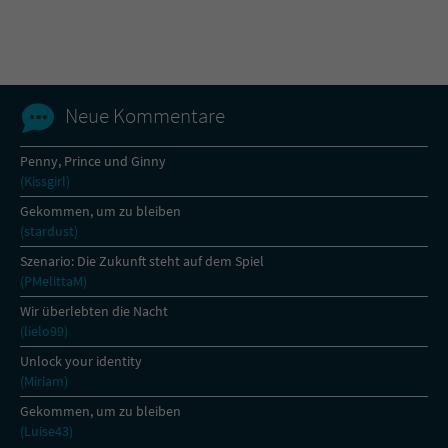
Name
tx_pwcomments_ahash
Anbieter
Literatur-Couch Medien GmbH & Co. KG
Neue Kommentare
Laufzeit
1 Jahr
Penny, Prince und Ginny
(Kissgirl)
Zweck
Cookie für Kommentare einzelner Buchtitel
Gekommen, um zu bleiben
(stardust)
Name
fe_typo_user
Szenario: Die Zukunft steht auf dem Spiel
(PMelittaM)
Anbieter
Literatur-Couch Medien GmbH & Co. KG
Wir überlebten die Nacht
(lielo99)
Laufzeit
Session
Unlock your identity
(Miriam)
Dieses Cookie gewährleistet die
Kommunikation der Webseite mit dem
Gekommen, um zu bleiben
Zweck
Benutzer. Es wird benötigt um z. B. den
(Luise43)