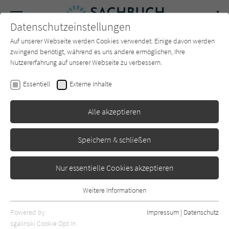
Navigation
Datenschutzeinstellungen
Couch
wechse
Auf unserer Webseite werden Cookies verwendet. Einige davon werden
Forum
Charts
Newsletter
SUCHE
zwingend benötigt, während es uns andere ermöglichen, Ihre
Nutzererfahrung auf unserer Webseite zu verbessern.
Sachbuch-Couch.de
Autor*in
Niall Harbison
Essentiell
Externe Inhalte
Niall Harbison
Alle akzeptieren
Sortierung:
Speichern & schließen
Standard
Nur essentielle Cookies akzeptieren
Alle Themen anzeigen
Weitere Informationen
Essentiell
Alle Kategorien anzeigen
Essentielle Cookies werden für grundlegende Funktionen der
Powered by
Impressum
|
Datenschutz
Webseite benötigt. Dadurch ist gewährleistet, dass die Webseite
nur rezensierte Titel anzeigen
sgalinski Cookie Opt In