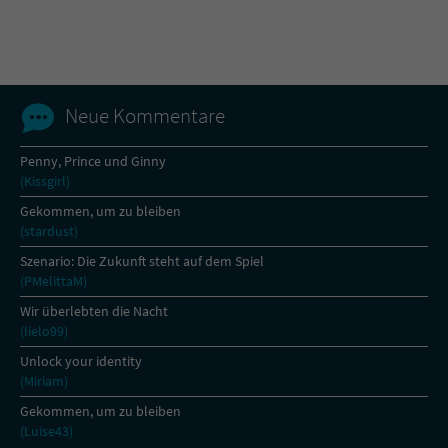
Name
tx_pwcomments_ahash
Anbieter
Literatur-Couch Medien GmbH & Co. KG
Neue Kommentare
Laufzeit
1 Jahr
Penny, Prince und Ginny
(Kissgirl)
Zweck
Cookie für Kommentare einzelner Buchtitel
Gekommen, um zu bleiben
(stardust)
Name
fe_typo_user
Szenario: Die Zukunft steht auf dem Spiel
(PMelittaM)
Anbieter
Literatur-Couch Medien GmbH & Co. KG
Wir überlebten die Nacht
(lielo99)
Laufzeit
Session
Unlock your identity
(Miriam)
Dieses Cookie gewährleistet die
Kommunikation der Webseite mit dem
Gekommen, um zu bleiben
Zweck
Benutzer. Es wird benötigt um z. B. den
(Luise43)