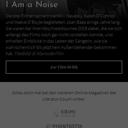
I Am a Noise
Die drei FilmemacherinnenMiri Navasky, Karen O‘Connor
und Maeve O‘Boyle begleiteten Joan Baez einige Jahre lang.
Sie waren bei ihrer Abschiedstournee 2019 dabei, die sie sich
anfangs des Films noch gar nicht vorstellen konnte, und
erhielten Einblicke in das Leben der Sängerin, wie sie
wahrscheinlich bis jetzt kein Außenstehender bekommen
hat.
Titelbild: ©
Alamode Film
zur Film-Kritik
Schau doch mal bei den weiteren Online-Magazinen der
Literatur-Couch vorbei: