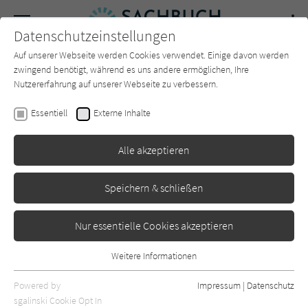
Navigation
Datenschutzeinstellungen
Couch
wechse
Auf unserer Webseite werden Cookies verwendet. Einige davon werden
Forum
Charts
Newsletter
SUCHE
zwingend benötigt, während es uns andere ermöglichen, Ihre
Nutzererfahrung auf unserer Webseite zu verbessern.
Sachbuch-Couch.de
Autor*in
Elmar Theveßen
Essentiell
Externe Inhalte
Elmar Theveßen
Alle akzeptieren
Sortierung:
Speichern & schließen
Standard
Nur essentielle Cookies akzeptieren
Alle Themen anzeigen
Weitere Informationen
Essentiell
Alle Kategorien anzeigen
Essentielle Cookies werden für grundlegende Funktionen der
Powered by
Impressum
|
Datenschutz
Webseite benötigt. Dadurch ist gewährleistet, dass die Webseite
nur rezensierte Titel anzeigen
sgalinski Cookie Opt In