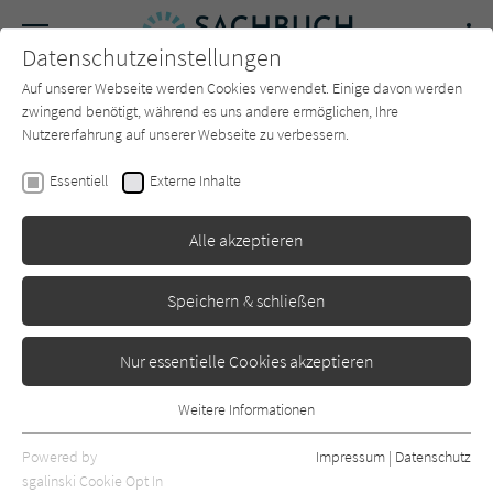
Navigation
Datenschutzeinstellungen
Couch
wechse
Auf unserer Webseite werden Cookies verwendet. Einige davon werden
Forum
Charts
Newsletter
SUCHE
zwingend benötigt, während es uns andere ermöglichen, Ihre
Nutzererfahrung auf unserer Webseite zu verbessern.
Sachbuch-Couch.de
Autor*in
Sarah Ellis
Essentiell
Externe Inhalte
Sarah Ellis
Alle akzeptieren
Sortierung:
Speichern & schließen
Standard
Nur essentielle Cookies akzeptieren
Alle Themen anzeigen
Weitere Informationen
Essentiell
Alle Kategorien anzeigen
Essentielle Cookies werden für grundlegende Funktionen der
Powered by
Impressum
|
Datenschutz
Webseite benötigt. Dadurch ist gewährleistet, dass die Webseite
nur rezensierte Titel anzeigen
sgalinski Cookie Opt In