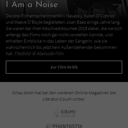
I Am a Noise
Die drei FilmemacherinnenMiri Navasky, Karen O‘Connor
und Maeve O‘Boyle begleiteten Joan Baez einige Jahre lang.
Sie waren bei ihrer Abschiedstournee 2019 dabei, die sie sich
anfangs des Films noch gar nicht vorstellen konnte, und
erhielten Einblicke in das Leben der Sängerin, wie sie
wahrscheinlich bis jetzt kein Außenstehender bekommen
hat.
Titelbild: ©
Alamode Film
zur Film-Kritik
Schau doch mal bei den weiteren Online-Magazinen der
Literatur-Couch vorbei: