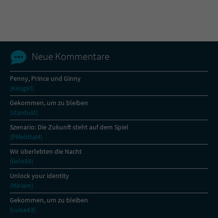
Name
tx_pwcomments_ahash
Anbieter
Literatur-Couch Medien GmbH & Co. KG
Neue Kommentare
Laufzeit
1 Jahr
Penny, Prince und Ginny
(Kissgirl)
Zweck
Cookie für Kommentare einzelner Buchtitel
Gekommen, um zu bleiben
(stardust)
Name
fe_typo_user
Szenario: Die Zukunft steht auf dem Spiel
(PMelittaM)
Anbieter
Literatur-Couch Medien GmbH & Co. KG
Wir überlebten die Nacht
(lielo99)
Laufzeit
Session
Unlock your identity
(Miriam)
Dieses Cookie gewährleistet die
Kommunikation der Webseite mit dem
Gekommen, um zu bleiben
Zweck
Benutzer. Es wird benötigt um z. B. den
(Luise43)