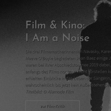
Film & Kino:
I Am a Noise
Die drei FilmemacherinnenMiri Navasky, Kar
Maeve O‘Boyle begleiteten Joan Baez einige J
waren bei ihrer Abschiedstournee 2019 dabei, 
anfangs des Films noch gar nicht vorstellen 
erhielten Einblicke in das Leben der Sängerin,
wahrscheinlich bis jetzt kein Außenstehend
Titelbild: ©
Alamode Film
zur Film-Kritik