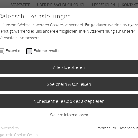
STARTSEITE
ÜBER DIE SACHBUCH-COUCH
LESEZEICHEN
KONTAKT
Datenschutzeinstellungen
Auf unserer Webseite werden Cookies verwendet. Einige davon werden zwingen
enötigt, während es uns andere ermöglichen, Ihre Nutzererfahrung auf unserer
ebseite zu verbessern.
FOR
Essentiell
Externe Inhalte
*in
Verlage
Magazin
Kino
Alle akzeptieren
Speichern & schließen
Nur essentielle Cookies akzeptieren
Weitere Informationen
Essentiell
Essentielle Cookies werden für grundlegende Funktionen der Webseite
Powered by
Impressum
|
Datenschut
benötigt. Dadurch ist gewährleistet, dass die Webseite einwandfrei
nur rezensierte Titel anzeigen
galinski Cookie Opt In