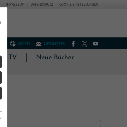
IMPRESSUM
DATENSCHUTZ
COOKIE-EINSTELLUNGEN
d
FACEBOOK
TWITTER
YOUTUBE
UM
CHARTS
NEWSLETTER
 & TV
Neue Bücher
z