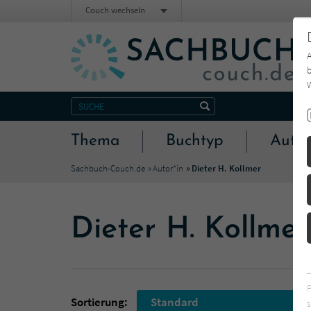
Couch wechseln
b
W
Thema
Buchtyp
Autor
Sachbuch-Couch.de
Autor*in
Dieter H. Kollmer
Dieter H. Kollmer
Sortierung:
Standard
s