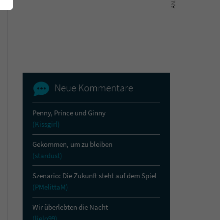
Neue Kommentare
Penny, Prince und Ginny
(Kissgirl)
Gekommen, um zu bleiben
(stardust)
Szenario: Die Zukunft steht auf dem Spiel
(PMelittaM)
Wir überlebten die Nacht
(lielo99)