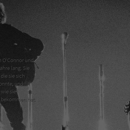
en O‘Connor und
ahre lang. Sie
die sie sich
konnte, und
 wie sie
er bekommen hat.