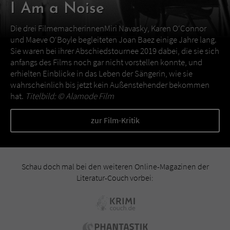
I Am a Noise
Die drei FilmemacherinnenMiri Navasky, Karen O‘Connor
und Maeve O‘Boyle begleiteten Joan Baez einige Jahre lang.
Sie waren bei ihrer Abschiedstournee 2019 dabei, die sie sich
anfangs des Films noch gar nicht vorstellen konnte, und
erhielten Einblicke in das Leben der Sängerin, wie sie
wahrscheinlich bis jetzt kein Außenstehender bekommen
hat.
Titelbild: ©
Alamode Film
zur Film-Kritik
Schau doch mal bei den weiteren Online-Magazinen der
Literatur-Couch vorbei: