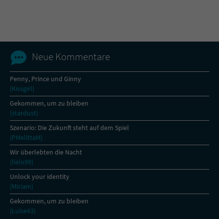
Name
tx_pwcomments_ahash
Anbieter
Literatur-Couch Medien GmbH & Co. KG
Neue Kommentare
Laufzeit
1 Jahr
Penny, Prince und Ginny
(Kissgirl)
Zweck
Cookie für Kommentare einzelner Buchtitel
Gekommen, um zu bleiben
(stardust)
Name
fe_typo_user
Szenario: Die Zukunft steht auf dem Spiel
(PMelittaM)
Anbieter
Literatur-Couch Medien GmbH & Co. KG
Wir überlebten die Nacht
(lielo99)
Laufzeit
Session
Unlock your identity
(Miriam)
Dieses Cookie gewährleistet die
Kommunikation der Webseite mit dem
Gekommen, um zu bleiben
Zweck
Benutzer. Es wird benötigt um z. B. den
(Luise43)