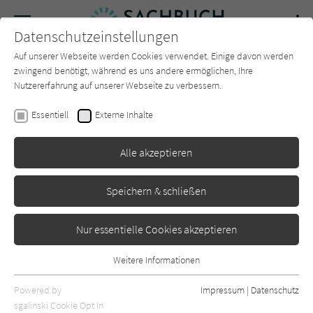
Navigation
Datenschutzeinstellungen
Couch
wechse
Auf unserer Webseite werden Cookies verwendet. Einige davon werden
Forum
Charts
Newsletter
SUCHE
zwingend benötigt, während es uns andere ermöglichen, Ihre
Nutzererfahrung auf unserer Webseite zu verbessern.
Sachbuch-Couch.de
Autor*in
Özgür Özvatan
Essentiell
Externe Inhalte
Özgür Özvatan
Alle akzeptieren
Sortierung:
Speichern & schließen
Standard
Nur essentielle Cookies akzeptieren
Alle Themen anzeigen
Weitere Informationen
Essentiell
Alle Kategorien anzeigen
Essentielle Cookies werden für grundlegende Funktionen der
Powered by
Impressum
|
Datenschutz
Webseite benötigt. Dadurch ist gewährleistet, dass die Webseite
nur rezensierte Titel anzeigen
sgalinski Cookie Opt In