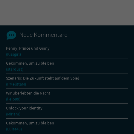
Name
tx_pwcomments_ahash
Anbieter
Literatur-Couch Medien GmbH & Co. KG
Neue Kommentare
Laufzeit
1 Jahr
Penny, Prince und Ginny
(Kissgirl)
Zweck
Cookie für Kommentare einzelner Buchtitel
Gekommen, um zu bleiben
(stardust)
Name
fe_typo_user
Szenario: Die Zukunft steht auf dem Spiel
(PMelittaM)
Anbieter
Literatur-Couch Medien GmbH & Co. KG
Wir überlebten die Nacht
(lielo99)
Laufzeit
Session
Unlock your identity
(Miriam)
Dieses Cookie gewährleistet die
Kommunikation der Webseite mit dem
Gekommen, um zu bleiben
Zweck
Benutzer. Es wird benötigt um z. B. den
(Luise43)