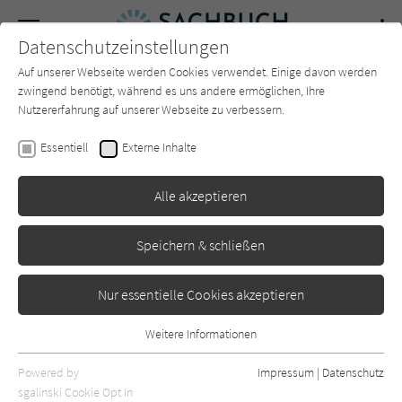
Navigation
Datenschutzeinstellungen
Couch
wechse
Auf unserer Webseite werden Cookies verwendet. Einige davon werden
Forum
Charts
Newsletter
SUCHE
zwingend benötigt, während es uns andere ermöglichen, Ihre
Nutzererfahrung auf unserer Webseite zu verbessern.
Sachbuch-Couch.de
Autor*in
Bent Flyvbjerg
Essentiell
Externe Inhalte
Bent Flyvbjerg
Alle akzeptieren
Sortierung:
Speichern & schließen
Standard
Nur essentielle Cookies akzeptieren
Alle Themen anzeigen
Weitere Informationen
Essentiell
Alle Kategorien anzeigen
Essentielle Cookies werden für grundlegende Funktionen der
Powered by
Impressum
|
Datenschutz
Webseite benötigt. Dadurch ist gewährleistet, dass die Webseite
nur rezensierte Titel anzeigen
sgalinski Cookie Opt In