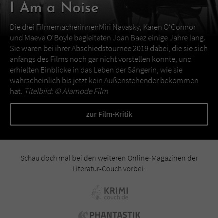
I Am a Noise
Die drei FilmemacherinnenMiri Navasky, Karen O‘Connor
und Maeve O‘Boyle begleiteten Joan Baez einige Jahre lang.
Sie waren bei ihrer Abschiedstournee 2019 dabei, die sie sich
anfangs des Films noch gar nicht vorstellen konnte, und
erhielten Einblicke in das Leben der Sängerin, wie sie
wahrscheinlich bis jetzt kein Außenstehender bekommen
hat.
Titelbild: ©
Alamode Film
zur Film-Kritik
Schau doch mal bei den weiteren Online-Magazinen der
Literatur-Couch vorbei: