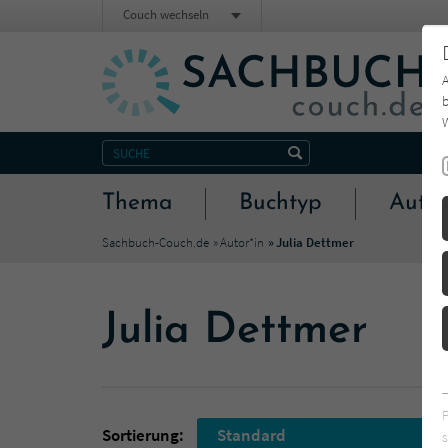
Couch wechseln
b
W
Thema
Buchtyp
Autor
Sachbuch-Couch.de
Autor*in
Julia Dettmer
Julia Dettmer
Sortierung:
Standard
s