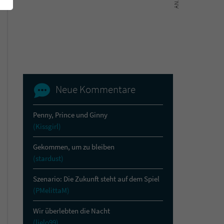
Neue Kommentare
Penny, Prince und Ginny
(Kissgirl)
Gekommen, um zu bleiben
(stardust)
Szenario: Die Zukunft steht auf dem Spiel
(PMelittaM)
Wir überlebten die Nacht
(lielo99)