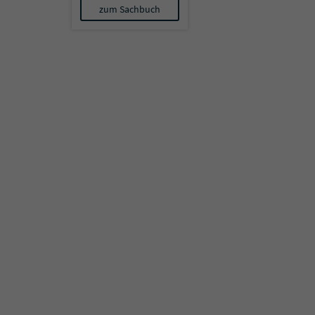
erkrankte – und
zum Sachbuch
wir als Familie trotz
allem nicht
aufgaben