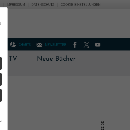
IMPRESSUM
DATENSCHUTZ
COOKIE-EINSTELLUNGEN
d
FACEBOOK
TWITTER
YOUTUBE
UM
CHARTS
NEWSLETTER
 & TV
Neue Bücher
z