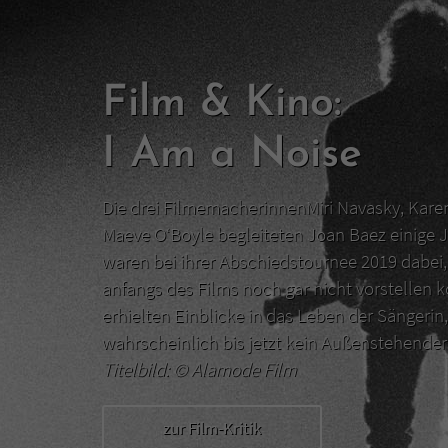
Film & Kino:
I Am a Noise
Die drei FilmemacherinnenMiri Navasky, Kar
Maeve O‘Boyle begleiteten Joan Baez einige J
waren bei ihrer Abschiedstournee 2019 dabei, 
anfangs des Films noch gar nicht vorstellen 
erhielten Einblicke in das Leben der Sängerin,
wahrscheinlich bis jetzt kein Außenstehend
Titelbild: ©
Alamode Film
zur Film-Kritik