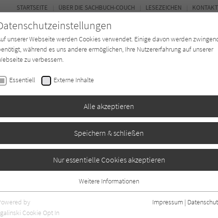
STARTSEITE
ÜBER DIE SACHBUCH-COUCH
LESEZEICHEN
KONTAKT
Datenschutzeinstellungen
Auf unserer Webseite werden Cookies verwendet. Einige davon werden zwingen
enötigt, während es uns andere ermöglichen, Ihre Nutzererfahrung auf unserer
ebseite zu verbessern.
FOR
Essentiell
Externe Inhalte
*in
Verlage
Magazin
Kino
Alle akzeptieren
Speichern & schließen
Nur essentielle Cookies akzeptieren
Weitere Informationen
Essentiell
Essentielle Cookies werden für grundlegende Funktionen der Webseite
Powered by
Impressum
|
Datenschut
benötigt. Dadurch ist gewährleistet, dass die Webseite einwandfrei
nur rezensierte Titel anzeigen
galinski Cookie Opt In