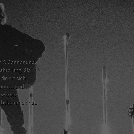
en O‘Connor und
ahre lang. Sie
die sie sich
konnte, und
 wie sie
er bekommen hat.