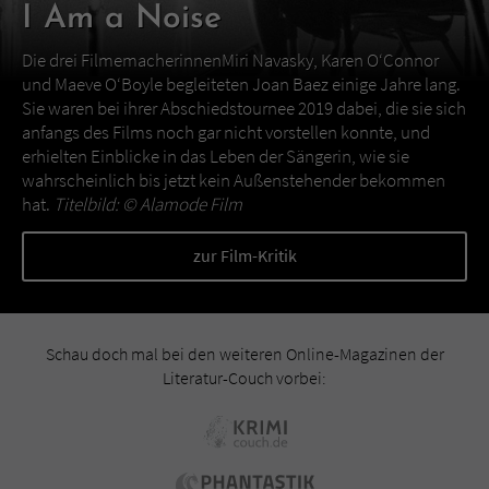
I Am a Noise
Die drei FilmemacherinnenMiri Navasky, Karen O‘Connor
und Maeve O‘Boyle begleiteten Joan Baez einige Jahre lang.
Sie waren bei ihrer Abschiedstournee 2019 dabei, die sie sich
anfangs des Films noch gar nicht vorstellen konnte, und
erhielten Einblicke in das Leben der Sängerin, wie sie
wahrscheinlich bis jetzt kein Außenstehender bekommen
hat.
Titelbild: ©
Alamode Film
zur Film-Kritik
Schau doch mal bei den weiteren Online-Magazinen der
Literatur-Couch vorbei: