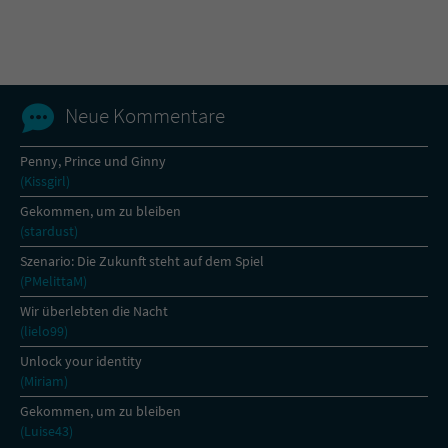
Name
tx_pwcomments_ahash
Anbieter
Literatur-Couch Medien GmbH & Co. KG
Neue Kommentare
Laufzeit
1 Jahr
Penny, Prince und Ginny
(Kissgirl)
Zweck
Cookie für Kommentare einzelner Buchtitel
Gekommen, um zu bleiben
(stardust)
Name
fe_typo_user
Szenario: Die Zukunft steht auf dem Spiel
(PMelittaM)
Anbieter
Literatur-Couch Medien GmbH & Co. KG
Wir überlebten die Nacht
(lielo99)
Laufzeit
Session
Unlock your identity
(Miriam)
Dieses Cookie gewährleistet die
Kommunikation der Webseite mit dem
Gekommen, um zu bleiben
Zweck
Benutzer. Es wird benötigt um z. B. den
(Luise43)