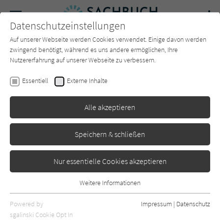
Navigation
Datenschutzeinstellungen
Couch
wechse
Auf unserer Webseite werden Cookies verwendet. Einige davon werden
Forum
Charts
Newsletter
SUCHE
zwingend benötigt, während es uns andere ermöglichen, Ihre
Nutzererfahrung auf unserer Webseite zu verbessern.
Sachbuch-Couch.de
Autor*in
George Steinmetz
Essentiell
Externe Inhalte
George Steinmetz
Alle akzeptieren
Sortierung:
Speichern & schließen
Standard
Nur essentielle Cookies akzeptieren
Alle Themen anzeigen
Weitere Informationen
Essentiell
Alle Kategorien anzeigen
Essentielle Cookies werden für grundlegende Funktionen der
Powered by
Impressum
|
Datenschutz
Webseite benötigt. Dadurch ist gewährleistet, dass die Webseite
nur rezensierte Titel anzeigen
sgalinski Cookie Opt In