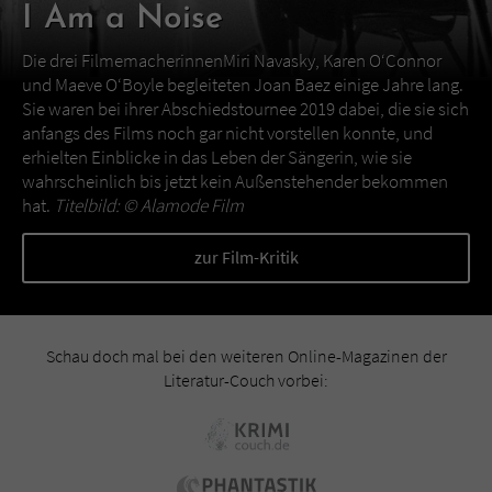
I Am a Noise
Die drei FilmemacherinnenMiri Navasky, Karen O‘Connor
und Maeve O‘Boyle begleiteten Joan Baez einige Jahre lang.
Sie waren bei ihrer Abschiedstournee 2019 dabei, die sie sich
anfangs des Films noch gar nicht vorstellen konnte, und
erhielten Einblicke in das Leben der Sängerin, wie sie
wahrscheinlich bis jetzt kein Außenstehender bekommen
hat.
Titelbild: ©
Alamode Film
zur Film-Kritik
Schau doch mal bei den weiteren Online-Magazinen der
Literatur-Couch vorbei: