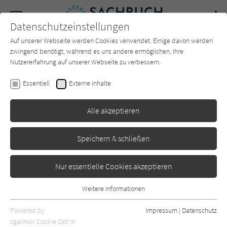
Navigation
Datenschutzeinstellungen
Couch
wechse
Auf unserer Webseite werden Cookies verwendet. Einige davon werden
Forum
Charts
Newsletter
SUCHE
zwingend benötigt, während es uns andere ermöglichen, Ihre
Nutzererfahrung auf unserer Webseite zu verbessern.
Sachbuch-Couch.de
Autor*in
Petra Pinzler
Essentiell
Externe Inhalte
Petra Pinzler
Alle akzeptieren
Sortierung:
Speichern & schließen
Standard
Nur essentielle Cookies akzeptieren
Alle Themen anzeigen
Weitere Informationen
Essentiell
Alle Kategorien anzeigen
Essentielle Cookies werden für grundlegende Funktionen der
Powered by
Impressum
|
Datenschutz
Webseite benötigt. Dadurch ist gewährleistet, dass die Webseite
nur rezensierte Titel anzeigen
sgalinski Cookie Opt In