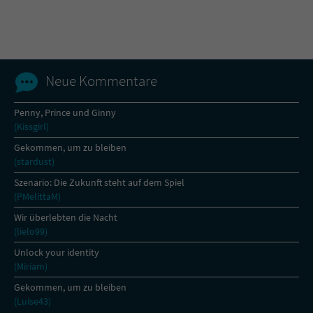
Name
tx_pwcomments_ahash
Anbieter
Literatur-Couch Medien GmbH & Co. KG
Neue Kommentare
Laufzeit
1 Jahr
Penny, Prince und Ginny
(Kissgirl)
Zweck
Cookie für Kommentare einzelner Buchtitel
Gekommen, um zu bleiben
(stardust)
Name
fe_typo_user
Szenario: Die Zukunft steht auf dem Spiel
(PMelittaM)
Anbieter
Literatur-Couch Medien GmbH & Co. KG
Wir überlebten die Nacht
(lielo99)
Laufzeit
Session
Unlock your identity
(Miriam)
Dieses Cookie gewährleistet die
Kommunikation der Webseite mit dem
Gekommen, um zu bleiben
Zweck
Benutzer. Es wird benötigt um z. B. den
(Luise43)