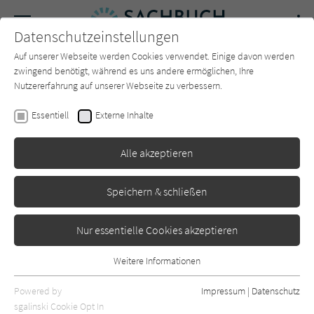
Navigation
Datenschutzeinstellungen
Couch
wechse
Auf unserer Webseite werden Cookies verwendet. Einige davon werden
Forum
Charts
Newsletter
SUCHE
zwingend benötigt, während es uns andere ermöglichen, Ihre
Nutzererfahrung auf unserer Webseite zu verbessern.
Sachbuch-Couch.de
Autor*in
David Blackbourn
Essentiell
Externe Inhalte
David Blackbourn
Alle akzeptieren
Sortierung:
Speichern & schließen
Standard
Nur essentielle Cookies akzeptieren
Alle Themen anzeigen
Weitere Informationen
Essentiell
Alle Kategorien anzeigen
Essentielle Cookies werden für grundlegende Funktionen der
Powered by
Impressum
|
Datenschutz
Webseite benötigt. Dadurch ist gewährleistet, dass die Webseite
nur rezensierte Titel anzeigen
sgalinski Cookie Opt In