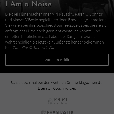
I Am a Noise
Die drei FilmemacherinnenMiri Navasky, Karen O‘Connor
und Maeve O‘Boyle begleiteten Joan Baez einige Jahre lang.
Sie waren bei ihrer Abschiedstournee 2019 dabei, die sie sich
anfangs des Films noch gar nicht vorstellen konnte, und
erhielten Einblicke in das Leben der Sängerin, wie sie
wahrscheinlich bis jetzt kein Außenstehender bekommen
hat.
Titelbild: ©
Alamode Film
zur Film-Kritik
Schau doch mal bei den weiteren Online-Magazinen der
Literatur-Couch vorbei: