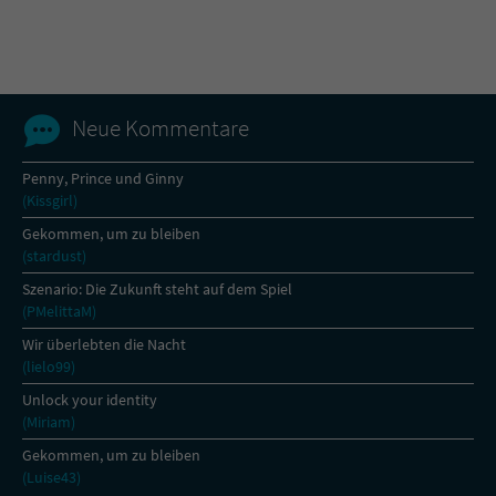
Name
tx_pwcomments_ahash
Anbieter
Literatur-Couch Medien GmbH & Co. KG
Neue Kommentare
Laufzeit
1 Jahr
Penny, Prince und Ginny
(Kissgirl)
Zweck
Cookie für Kommentare einzelner Buchtitel
Gekommen, um zu bleiben
(stardust)
Name
fe_typo_user
Szenario: Die Zukunft steht auf dem Spiel
(PMelittaM)
Anbieter
Literatur-Couch Medien GmbH & Co. KG
Wir überlebten die Nacht
(lielo99)
Laufzeit
Session
Unlock your identity
(Miriam)
Dieses Cookie gewährleistet die
Kommunikation der Webseite mit dem
Gekommen, um zu bleiben
Zweck
Benutzer. Es wird benötigt um z. B. den
(Luise43)