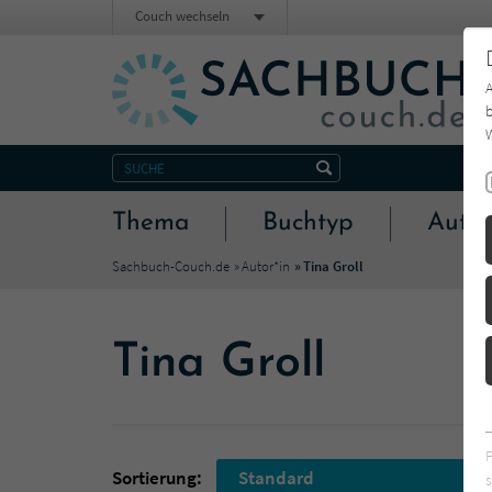
Couch wechseln
b
W
Thema
Buchtyp
Autor
Sachbuch-Couch.de
Autor*in
Tina Groll
Tina Groll
Sortierung:
Standard
s