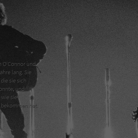
en O‘Connor und
ahre lang. Sie
die sie sich
konnte, und
 wie sie
er bekommen hat.