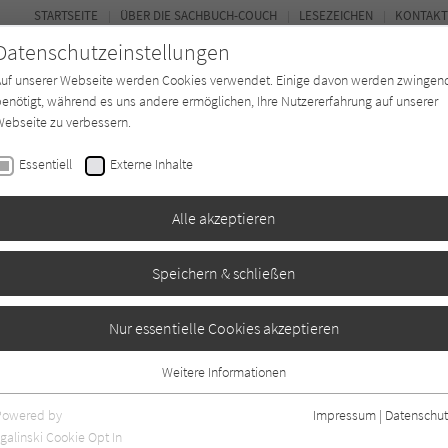
STARTSEITE
ÜBER DIE SACHBUCH-COUCH
LESEZEICHEN
KONTAKT
Datenschutzeinstellungen
Auf unserer Webseite werden Cookies verwendet. Einige davon werden zwingen
enötigt, während es uns andere ermöglichen, Ihre Nutzererfahrung auf unserer
ebseite zu verbessern.
FOR
Essentiell
Externe Inhalte
*in
Verlage
Magazin
Kino
Alle akzeptieren
Speichern & schließen
Nur essentielle Cookies akzeptieren
Weitere Informationen
Essentiell
Essentielle Cookies werden für grundlegende Funktionen der Webseite
Powered by
Impressum
|
Datenschut
benötigt. Dadurch ist gewährleistet, dass die Webseite einwandfrei
nur rezensierte Titel anzeigen
galinski Cookie Opt In