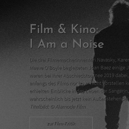
Film & Kino:
I Am a Noise
Die drei FilmemacherinnenMiri Navasky, Kar
Maeve O‘Boyle begleiteten Joan Baez einige J
waren bei ihrer Abschiedstournee 2019 dabei, 
anfangs des Films noch gar nicht vorstellen 
erhielten Einblicke in das Leben der Sängerin,
wahrscheinlich bis jetzt kein Außenstehend
Titelbild: ©
Alamode Film
zur Film-Kritik