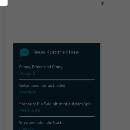
Neue Kommentare
Penny, Prince und Ginny
(Kissgirl)
Gekommen, um zu bleiben
(stardust)
Szenario: Die Zukunft steht auf dem Spiel
(PMelittaM)
Wir überlebten die Nacht
(lielo99)