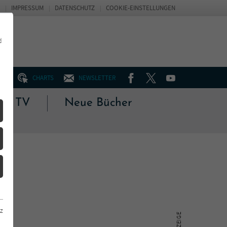
IMPRESSUM
DATENSCHUTZ
COOKIE-EINSTELLUNGEN
d
FACEBOOK
TWITTER
YOUTUBE
UM
CHARTS
NEWSLETTER
 & TV
Neue Bücher
z