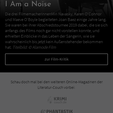
I Am a Noise
Die drei FilmemacherinnenMiri Navasky, Karen O‘Connor
und Maeve O‘Boyle begleiteten Joan Baez einige Jahre lang.
Sie waren bei ihrer Abschiedstournee 2019 dabei, die sie sich
anfangs des Films noch gar nicht vorstellen konnte, und
erhielten Einblicke in das Leben der Sängerin, wie sie
wahrscheinlich bis jetzt kein Außenstehender bekommen
hat.
Titelbild: ©
Alamode Film
zur Film-Kritik
Schau doch mal bei den weiteren Online-Magazinen der
Literatur-Couch vorbei: