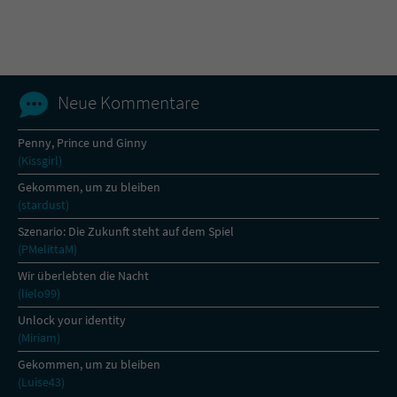
Name
tx_pwcomments_ahash
Anbieter
Literatur-Couch Medien GmbH & Co. KG
Neue Kommentare
Laufzeit
1 Jahr
Penny, Prince und Ginny
(Kissgirl)
Zweck
Cookie für Kommentare einzelner Buchtitel
Gekommen, um zu bleiben
(stardust)
Name
fe_typo_user
Szenario: Die Zukunft steht auf dem Spiel
(PMelittaM)
Anbieter
Literatur-Couch Medien GmbH & Co. KG
Wir überlebten die Nacht
(lielo99)
Laufzeit
Session
Unlock your identity
(Miriam)
Dieses Cookie gewährleistet die
Kommunikation der Webseite mit dem
Gekommen, um zu bleiben
Zweck
Benutzer. Es wird benötigt um z. B. den
(Luise43)