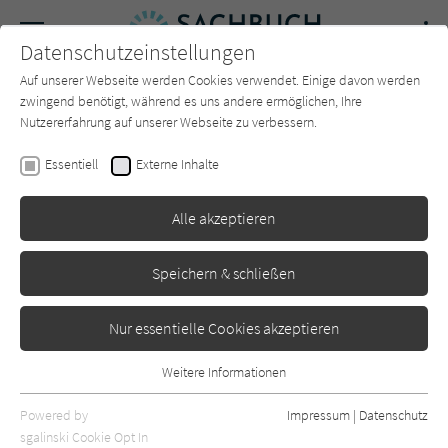
Navigation
Datenschutzeinstellungen
Couch
wechse
Auf unserer Webseite werden Cookies verwendet. Einige davon werden
Forum
Charts
Newsletter
SUCHE
zwingend benötigt, während es uns andere ermöglichen, Ihre
Nutzererfahrung auf unserer Webseite zu verbessern.
Sachbuch-Couch.de
Autor*in
Prof. Dr. Maren Urner
Essentiell
Externe Inhalte
Prof. Dr. Maren Urner
Alle akzeptieren
Sortierung:
Speichern & schließen
Standard
Nur essentielle Cookies akzeptieren
Alle Themen anzeigen
Weitere Informationen
Essentiell
Alle Kategorien anzeigen
Essentielle Cookies werden für grundlegende Funktionen der
Powered by
Impressum
|
Datenschutz
Webseite benötigt. Dadurch ist gewährleistet, dass die Webseite
nur rezensierte Titel anzeigen
sgalinski Cookie Opt In