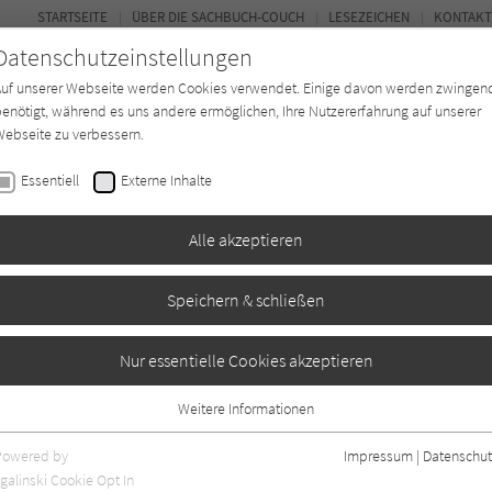
STARTSEITE
ÜBER DIE SACHBUCH-COUCH
LESEZEICHEN
KONTAKT
Datenschutzeinstellungen
Auf unserer Webseite werden Cookies verwendet. Einige davon werden zwingen
enötigt, während es uns andere ermöglichen, Ihre Nutzererfahrung auf unserer
ebseite zu verbessern.
FOR
Essentiell
Externe Inhalte
*in
Verlage
Magazin
Kino
Alle akzeptieren
Speichern & schließen
Nur essentielle Cookies akzeptieren
Weitere Informationen
Essentiell
Essentielle Cookies werden für grundlegende Funktionen der Webseite
Powered by
Impressum
|
Datenschut
benötigt. Dadurch ist gewährleistet, dass die Webseite einwandfrei
nur rezensierte Titel anzeigen
galinski Cookie Opt In