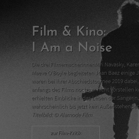
Film & Kino:
I Am a Noise
Die drei FilmemacherinnenMiri Navasky, Kar
Maeve O‘Boyle begleiteten Joan Baez einige J
waren bei ihrer Abschiedstournee 2019 dabei, 
anfangs des Films noch gar nicht vorstellen 
erhielten Einblicke in das Leben der Sängerin,
wahrscheinlich bis jetzt kein Außenstehend
Titelbild: ©
Alamode Film
zur Film-Kritik