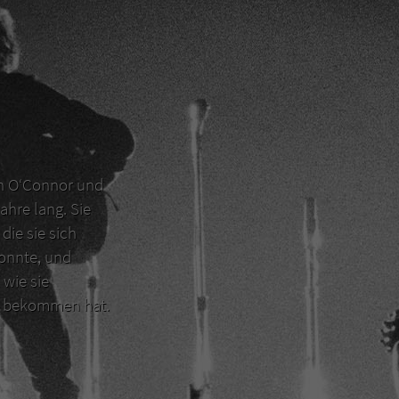
en O‘Connor und
ahre lang. Sie
die sie sich
konnte, und
 wie sie
er bekommen hat.