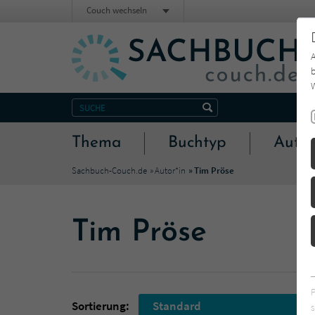
Couch wechseln
b
W
Thema
Buchtyp
Autor
Sachbuch-Couch.de
Autor*in
Tim Pröse
Tim Pröse
Sortierung:
Standard
s