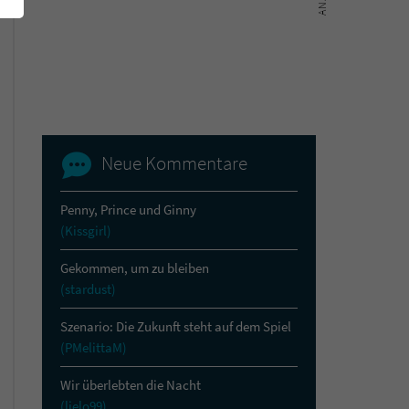
Neue Kommentare
Penny, Prince und Ginny
(Kissgirl)
Gekommen, um zu bleiben
(stardust)
Szenario: Die Zukunft steht auf dem Spiel
(PMelittaM)
Wir überlebten die Nacht
(lielo99)