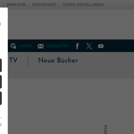
IMPRESSUM
DATENSCHUTZ
COOKIE-EINSTELLUNGEN
d
FACEBOOK
TWITTER
YOUTUBE
UM
CHARTS
NEWSLETTER
 & TV
Neue Bücher
z