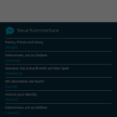
Name
tx_pwcomments_ahash
Anbieter
Literatur-Couch Medien GmbH & Co. KG
Neue Kommentare
Laufzeit
1 Jahr
Penny, Prince und Ginny
(Kissgirl)
Zweck
Cookie für Kommentare einzelner Buchtitel
Gekommen, um zu bleiben
(stardust)
Name
fe_typo_user
Szenario: Die Zukunft steht auf dem Spiel
(PMelittaM)
Anbieter
Literatur-Couch Medien GmbH & Co. KG
Wir überlebten die Nacht
(lielo99)
Laufzeit
Session
Unlock your identity
(Miriam)
Dieses Cookie gewährleistet die
Kommunikation der Webseite mit dem
Gekommen, um zu bleiben
Zweck
Benutzer. Es wird benötigt um z. B. den
(Luise43)