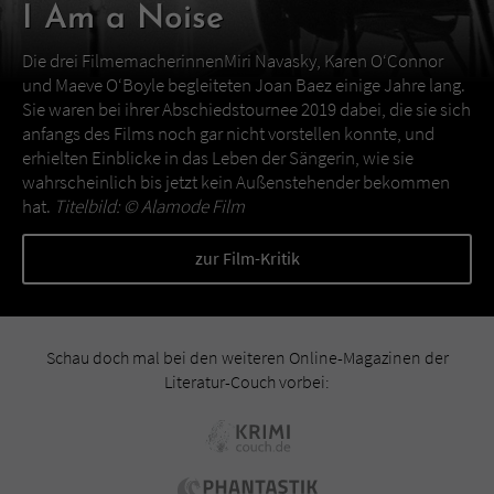
I Am a Noise
Die drei FilmemacherinnenMiri Navasky, Karen O‘Connor
und Maeve O‘Boyle begleiteten Joan Baez einige Jahre lang.
Sie waren bei ihrer Abschiedstournee 2019 dabei, die sie sich
anfangs des Films noch gar nicht vorstellen konnte, und
erhielten Einblicke in das Leben der Sängerin, wie sie
wahrscheinlich bis jetzt kein Außenstehender bekommen
hat.
Titelbild: ©
Alamode Film
zur Film-Kritik
Schau doch mal bei den weiteren Online-Magazinen der
Literatur-Couch vorbei: