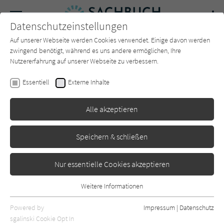
Navigation
Datenschutzeinstellungen
Couch
wechse
Auf unserer Webseite werden Cookies verwendet. Einige davon werden
Forum
Charts
Newsletter
SUCHE
zwingend benötigt, während es uns andere ermöglichen, Ihre
Nutzererfahrung auf unserer Webseite zu verbessern.
Sachbuch-Couch.de
Autor*in
Karl Ploberger
Essentiell
Externe Inhalte
Karl Ploberger
Alle akzeptieren
Sortierung:
Speichern & schließen
Standard
Nur essentielle Cookies akzeptieren
Alle Themen anzeigen
Weitere Informationen
Essentiell
Alle Kategorien anzeigen
Essentielle Cookies werden für grundlegende Funktionen der
Powered by
Impressum
|
Datenschutz
Webseite benötigt. Dadurch ist gewährleistet, dass die Webseite
nur rezensierte Titel anzeigen
sgalinski Cookie Opt In