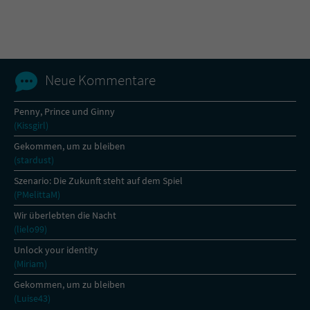
Name
tx_pwcomments_ahash
Anbieter
Literatur-Couch Medien GmbH & Co. KG
Neue Kommentare
Laufzeit
1 Jahr
Penny, Prince und Ginny
(Kissgirl)
Zweck
Cookie für Kommentare einzelner Buchtitel
Gekommen, um zu bleiben
(stardust)
Name
fe_typo_user
Szenario: Die Zukunft steht auf dem Spiel
(PMelittaM)
Anbieter
Literatur-Couch Medien GmbH & Co. KG
Wir überlebten die Nacht
(lielo99)
Laufzeit
Session
Unlock your identity
(Miriam)
Dieses Cookie gewährleistet die
Kommunikation der Webseite mit dem
Gekommen, um zu bleiben
Zweck
Benutzer. Es wird benötigt um z. B. den
(Luise43)