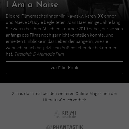
I Am a Noise
Die drei FilmemacherinnenMiri Navasky, Karen O‘Connor
und Maeve O‘Boyle begleiteten Joan Baez einige Jahre lang.
Sie waren bei ihrer Abschiedstournee 2019 dabei, die sie sich
anfangs des Films noch gar nicht vorstellen konnte, und
erhielten Einblicke in das Leben der Sängerin, wie sie
wahrscheinlich bis jetzt kein Außenstehender bekommen
hat.
Titelbild: ©
Alamode Film
zur Film-Kritik
Schau doch mal bei den weiteren Online-Magazinen der
Literatur-Couch vorbei: