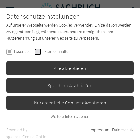
Navigation
Datenschutzeinstellungen
Couch
wechse
Auf unserer Webseite werden Cookies verwendet. Einige davon werden
Forum
Charts
Newsletter
SUCHE
zwingend benötigt, während es uns andere ermöglichen, Ihre
Nutzererfahrung auf unserer Webseite zu verbessern.
Sachbuch-Couch.de
Autor*in
Gerhard J. Rekel
Essentiell
Externe Inhalte
Gerhard J. Rekel
Alle akzeptieren
Sortierung:
Speichern & schließen
Standard
Nur essentielle Cookies akzeptieren
Alle Themen anzeigen
Weitere Informationen
Essentiell
Alle Kategorien anzeigen
Essentielle Cookies werden für grundlegende Funktionen der
Powered by
Impressum
|
Datenschutz
Webseite benötigt. Dadurch ist gewährleistet, dass die Webseite
nur rezensierte Titel anzeigen
sgalinski Cookie Opt In