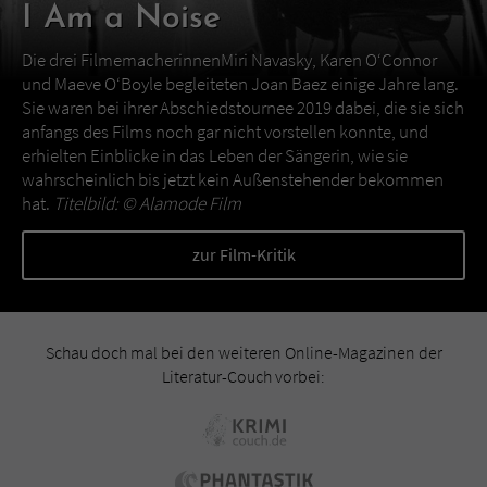
I Am a Noise
Die drei FilmemacherinnenMiri Navasky, Karen O‘Connor
und Maeve O‘Boyle begleiteten Joan Baez einige Jahre lang.
Sie waren bei ihrer Abschiedstournee 2019 dabei, die sie sich
anfangs des Films noch gar nicht vorstellen konnte, und
erhielten Einblicke in das Leben der Sängerin, wie sie
wahrscheinlich bis jetzt kein Außenstehender bekommen
hat.
Titelbild: ©
Alamode Film
zur Film-Kritik
Schau doch mal bei den weiteren Online-Magazinen der
Literatur-Couch vorbei: