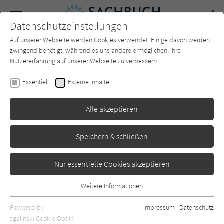
Navigation
Datenschutzeinstellungen
Couch
wechse
Auf unserer Webseite werden Cookies verwendet. Einige davon werden
Forum
Charts
Newsletter
SUCHE
zwingend benötigt, während es uns andere ermöglichen, Ihre
Nutzererfahrung auf unserer Webseite zu verbessern.
Sachbuch-Couch.de
Autor*in
Philipp Mattheis
Essentiell
Externe Inhalte
Philipp Mattheis
Alle akzeptieren
Sortierung:
Speichern & schließen
Standard
Nur essentielle Cookies akzeptieren
Alle Themen anzeigen
Weitere Informationen
Essentiell
Alle Kategorien anzeigen
Essentielle Cookies werden für grundlegende Funktionen der
Powered by
Impressum
|
Datenschutz
Webseite benötigt. Dadurch ist gewährleistet, dass die Webseite
nur rezensierte Titel anzeigen
sgalinski Cookie Opt In