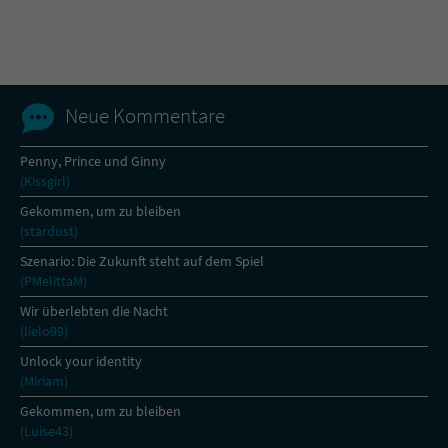
Name
tx_pwcomments_ahash
Anbieter
Literatur-Couch Medien GmbH & Co. KG
Neue Kommentare
Laufzeit
1 Jahr
Penny, Prince und Ginny
(Kissgirl)
Zweck
Cookie für Kommentare einzelner Buchtitel
Gekommen, um zu bleiben
(stardust)
Name
fe_typo_user
Szenario: Die Zukunft steht auf dem Spiel
(PMelittaM)
Anbieter
Literatur-Couch Medien GmbH & Co. KG
Wir überlebten die Nacht
(lielo99)
Laufzeit
Session
Unlock your identity
(Miriam)
Dieses Cookie gewährleistet die
Kommunikation der Webseite mit dem
Gekommen, um zu bleiben
Zweck
Benutzer. Es wird benötigt um z. B. den
(Luise43)