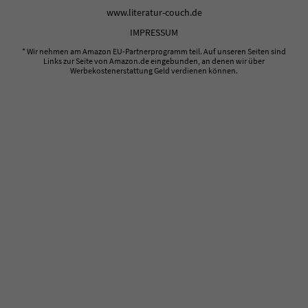
www.literatur-couch.de
IMPRESSUM
* Wir nehmen am Amazon EU-Partnerprogramm teil. Auf unseren Seiten sind
Links zur Seite von Amazon.de eingebunden, an denen wir über
Werbekostenerstattung Geld verdienen können.