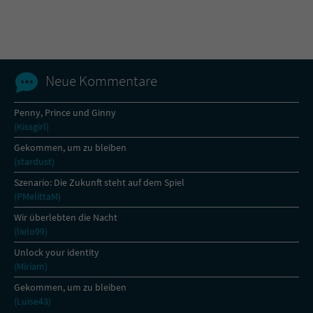
Name
tx_pwcomments_ahash
Anbieter
Literatur-Couch Medien GmbH & Co. KG
Neue Kommentare
Laufzeit
1 Jahr
Penny, Prince und Ginny
(Kissgirl)
Zweck
Cookie für Kommentare einzelner Buchtitel
Gekommen, um zu bleiben
(stardust)
Name
fe_typo_user
Szenario: Die Zukunft steht auf dem Spiel
(PMelittaM)
Anbieter
Literatur-Couch Medien GmbH & Co. KG
Wir überlebten die Nacht
(lielo99)
Laufzeit
Session
Unlock your identity
(Miriam)
Dieses Cookie gewährleistet die
Kommunikation der Webseite mit dem
Gekommen, um zu bleiben
Zweck
Benutzer. Es wird benötigt um z. B. den
(Luise43)