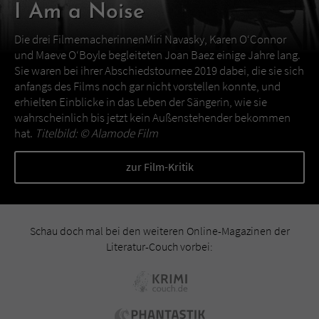
I Am a Noise
Die drei FilmemacherinnenMiri Navasky, Karen O‘Connor
und Maeve O‘Boyle begleiteten Joan Baez einige Jahre lang.
Sie waren bei ihrer Abschiedstournee 2019 dabei, die sie sich
anfangs des Films noch gar nicht vorstellen konnte, und
erhielten Einblicke in das Leben der Sängerin, wie sie
wahrscheinlich bis jetzt kein Außenstehender bekommen
hat.
Titelbild: ©
Alamode Film
zur Film-Kritik
Schau doch mal bei den weiteren Online-Magazinen der
Literatur-Couch vorbei: