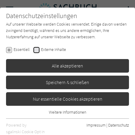
Navigation
Datenschutzeinstellungen
Couch
wechse
Auf unserer Webseite werden Cookies verwendet. Einige davon werden
Forum
Charts
Newsletter
SUCHE
zwingend benötigt, während es uns andere ermöglichen, Ihre
Nutzererfahrung auf unserer Webseite zu verbessern.
Sachbuch-Couch.de
Autor*in
Edwin Lefèvre
Essentiell
Externe Inhalte
Edwin Lefèvre
Alle akzeptieren
Sortierung:
Speichern & schließen
Standard
Nur essentielle Cookies akzeptieren
Alle Themen anzeigen
Weitere Informationen
Essentiell
Alle Kategorien anzeigen
Essentielle Cookies werden für grundlegende Funktionen der
Powered by
Impressum
|
Datenschutz
Webseite benötigt. Dadurch ist gewährleistet, dass die Webseite
nur rezensierte Titel anzeigen
sgalinski Cookie Opt In