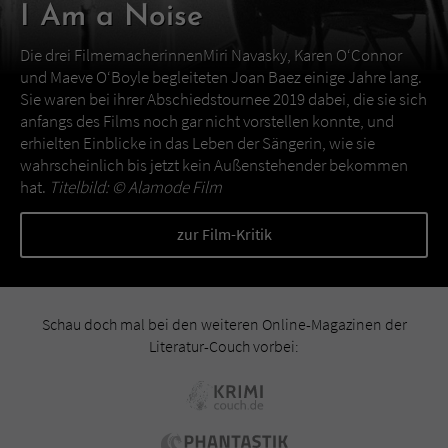
I Am a Noise
Die drei FilmemacherinnenMiri Navasky, Karen O‘Connor
und Maeve O‘Boyle begleiteten Joan Baez einige Jahre lang.
Sie waren bei ihrer Abschiedstournee 2019 dabei, die sie sich
anfangs des Films noch gar nicht vorstellen konnte, und
erhielten Einblicke in das Leben der Sängerin, wie sie
wahrscheinlich bis jetzt kein Außenstehender bekommen
hat.
Titelbild: ©
Alamode Film
zur Film-Kritik
Schau doch mal bei den weiteren Online-Magazinen der
Literatur-Couch vorbei: