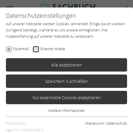
Navigation
Datenschutzeinstellungen
Couch
wechse
Auf unserer Webseite werden Cookies verwendet. Einige davon werden
Forum
Charts
Newsletter
SUCHE
zwingend benötigt, während es uns andere ermöglichen, Ihre
Nutzererfahrung auf unserer Webseite zu verbessern.
Sachbuch-Couch.de
Autor*in
Andreas Sturm
Essentiell
Externe Inhalte
Andreas Sturm
Alle akzeptieren
Sortierung:
Speichern & schließen
Standard
Nur essentielle Cookies akzeptieren
Alle Themen anzeigen
Weitere Informationen
Essentiell
Alle Kategorien anzeigen
Essentielle Cookies werden für grundlegende Funktionen der
Powered by
Impressum
|
Datenschutz
Webseite benötigt. Dadurch ist gewährleistet, dass die Webseite
nur rezensierte Titel anzeigen
sgalinski Cookie Opt In