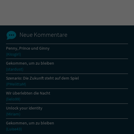
Name
tx_pwcomments_ahash
Anbieter
Literatur-Couch Medien GmbH & Co. KG
Neue Kommentare
Laufzeit
1 Jahr
Penny, Prince und Ginny
(Kissgirl)
Zweck
Cookie für Kommentare einzelner Buchtitel
Gekommen, um zu bleiben
(stardust)
Name
fe_typo_user
Szenario: Die Zukunft steht auf dem Spiel
(PMelittaM)
Anbieter
Literatur-Couch Medien GmbH & Co. KG
Wir überlebten die Nacht
(lielo99)
Laufzeit
Session
Unlock your identity
(Miriam)
Dieses Cookie gewährleistet die
Kommunikation der Webseite mit dem
Gekommen, um zu bleiben
Zweck
Benutzer. Es wird benötigt um z. B. den
(Luise43)