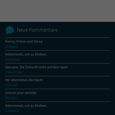
Name
tx_pwcomments_ahash
Anbieter
Literatur-Couch Medien GmbH & Co. KG
Neue Kommentare
Laufzeit
1 Jahr
Penny, Prince und Ginny
(Kissgirl)
Zweck
Cookie für Kommentare einzelner Buchtitel
Gekommen, um zu bleiben
(stardust)
Name
fe_typo_user
Szenario: Die Zukunft steht auf dem Spiel
(PMelittaM)
Anbieter
Literatur-Couch Medien GmbH & Co. KG
Wir überlebten die Nacht
(lielo99)
Laufzeit
Session
Unlock your identity
(Miriam)
Dieses Cookie gewährleistet die
Kommunikation der Webseite mit dem
Gekommen, um zu bleiben
Zweck
Benutzer. Es wird benötigt um z. B. den
(Luise43)