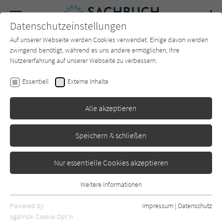
Navigation
Datenschutzeinstellungen
Couch
wechse
Auf unserer Webseite werden Cookies verwendet. Einige davon werden
Forum
Charts
Newsletter
SUCHE
zwingend benötigt, während es uns andere ermöglichen, Ihre
Nutzererfahrung auf unserer Webseite zu verbessern.
Sachbuch-Couch.de
Autor*in
Niklas Husen
Essentiell
Externe Inhalte
Niklas Husen
Alle akzeptieren
Sortierung:
Speichern & schließen
Standard
Nur essentielle Cookies akzeptieren
Alle Themen anzeigen
Weitere Informationen
Essentiell
Alle Kategorien anzeigen
Essentielle Cookies werden für grundlegende Funktionen der
Powered by
Impressum
|
Datenschutz
Webseite benötigt. Dadurch ist gewährleistet, dass die Webseite
nur rezensierte Titel anzeigen
sgalinski Cookie Opt In