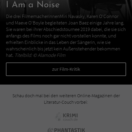
I Am a Noise
Die drei FilmemacherinnenMiri Navasky, Karen O‘Connor
und Maeve O‘Boyle begleiteten Joan Baez einige Jahre lang.
Sie waren bei ihrer Abschiedstournee 2019 dabei, die sie sich
anfangs des Films noch gar nicht vorstellen konnte, und
erhielten Einblicke in das Leben der Sängerin, wie sie
wahrscheinlich bis jetzt kein Außenstehender bekommen
hat.
Titelbild: ©
Alamode Film
zur Film-Kritik
Schau doch mal bei den weiteren Online-Magazinen der
Literatur-Couch vorbei: