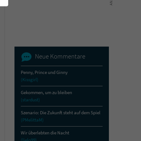
Neue Kommentare
Penny, Prince und Ginny
(Kissgirl)
Gekommen, um zu bleiben
(stardust)
Szenario: Die Zukunft steht auf dem Spiel
(PMelittaM)
Wir überlebten die Nacht
(lielo99)