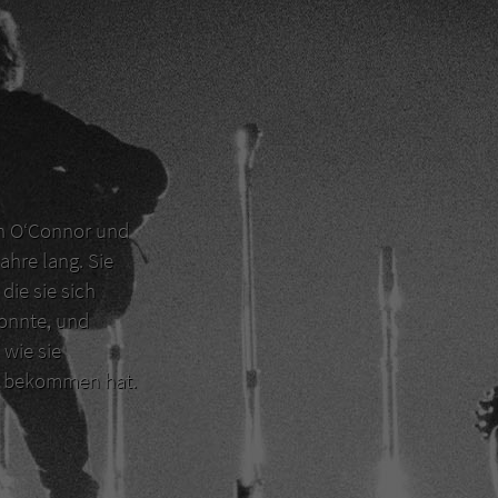
en O‘Connor und
ahre lang. Sie
die sie sich
konnte, und
 wie sie
er bekommen hat.