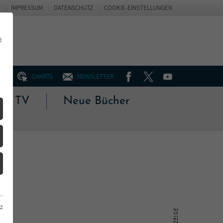
IMPRESSUM
DATENSCHUTZ
COOKIE-EINSTELLUNGEN
d
FACEBOOK
TWITTER
YOUTUBE
UM
CHARTS
NEWSLETTER
 & TV
Neue Bücher
z