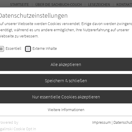
STARTSEITE
ÜBER DIE SACHBUCH-COUCH
LESEZEICHEN
KONTAKT
Datenschutzeinstellungen
Auf unserer Webseite werden Cookies verwendet. Einige davon werden zwingen
enötigt, während es uns andere ermöglichen, Ihre Nutzererfahrung auf unserer
ebseite zu verbessern.
FOR
Essentiell
Externe Inhalte
*in
Verlage
Magazin
Kino
Alle akzeptieren
Speichern & schließen
Nur essentielle Cookies akzeptieren
Weitere Informationen
Essentiell
Essentielle Cookies werden für grundlegende Funktionen der Webseite
Powered by
Impressum
|
Datenschut
benötigt. Dadurch ist gewährleistet, dass die Webseite einwandfrei
nur rezensierte Titel anzeigen
galinski Cookie Opt In