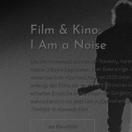
Film & Kino:
I Am a Noise
Die drei FilmemacherinnenMiri Navasky, Kar
Maeve O‘Boyle begleiteten Joan Baez einige J
waren bei ihrer Abschiedstournee 2019 dabei, 
anfangs des Films noch gar nicht vorstellen 
erhielten Einblicke in das Leben der Sängerin,
wahrscheinlich bis jetzt kein Außenstehend
Titelbild: ©
Alamode Film
zur Film-Kritik