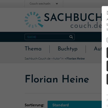
Couch wechseln
b
W
Thema
Buchtyp
Autor
Sachbuch-Couch.de
Autor*in
Florian Heine
Florian Heine
Sortierung:
Standard
s