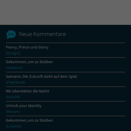
Name
tx_pwcomments_ahash
Anbieter
Literatur-Couch Medien GmbH & Co. KG
Neue Kommentare
Laufzeit
1 Jahr
Penny, Prince und Ginny
(Kissgirl)
Zweck
Cookie für Kommentare einzelner Buchtitel
Gekommen, um zu bleiben
(stardust)
Name
fe_typo_user
Szenario: Die Zukunft steht auf dem Spiel
(PMelittaM)
Anbieter
Literatur-Couch Medien GmbH & Co. KG
Wir überlebten die Nacht
(lielo99)
Laufzeit
Session
Unlock your identity
(Miriam)
Dieses Cookie gewährleistet die
Kommunikation der Webseite mit dem
Gekommen, um zu bleiben
Zweck
Benutzer. Es wird benötigt um z. B. den
(Luise43)