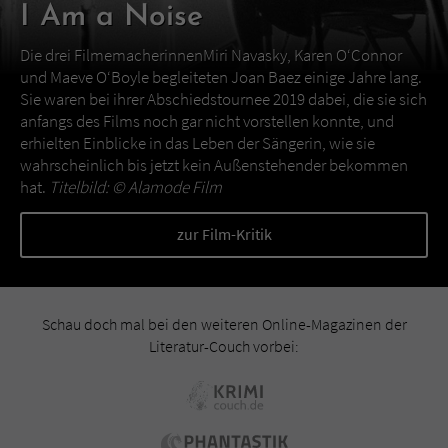
I Am a Noise
Die drei FilmemacherinnenMiri Navasky, Karen O‘Connor
und Maeve O‘Boyle begleiteten Joan Baez einige Jahre lang.
Sie waren bei ihrer Abschiedstournee 2019 dabei, die sie sich
anfangs des Films noch gar nicht vorstellen konnte, und
erhielten Einblicke in das Leben der Sängerin, wie sie
wahrscheinlich bis jetzt kein Außenstehender bekommen
hat.
Titelbild: ©
Alamode Film
zur Film-Kritik
Schau doch mal bei den weiteren Online-Magazinen der
Literatur-Couch vorbei: