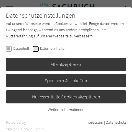
Navigation
Datenschutzeinstellungen
Couch
wechse
Auf unserer Webseite werden Cookies verwendet. Einige davon werden
Forum
Charts
Newsletter
SUCHE
zwingend benötigt, während es uns andere ermöglichen, Ihre
Nutzererfahrung auf unserer Webseite zu verbessern.
Sachbuch-Couch.de
Autor*in
Neil Shubin
Essentiell
Externe Inhalte
Neil Shubin
Alle akzeptieren
Sortierung:
Speichern & schließen
Standard
Nur essentielle Cookies akzeptieren
Alle Themen anzeigen
Weitere Informationen
Essentiell
Alle Kategorien anzeigen
Essentielle Cookies werden für grundlegende Funktionen der
Powered by
Impressum
|
Datenschutz
Webseite benötigt. Dadurch ist gewährleistet, dass die Webseite
nur rezensierte Titel anzeigen
sgalinski Cookie Opt In