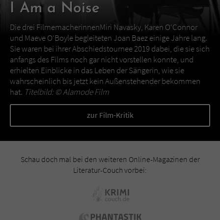
I Am a Noise
Die drei FilmemacherinnenMiri Navasky, Karen O‘Connor
und Maeve O‘Boyle begleiteten Joan Baez einige Jahre lang.
Sie waren bei ihrer Abschiedstournee 2019 dabei, die sie sich
anfangs des Films noch gar nicht vorstellen konnte, und
erhielten Einblicke in das Leben der Sängerin, wie sie
wahrscheinlich bis jetzt kein Außenstehender bekommen
hat.
Titelbild: ©
Alamode Film
zur Film-Kritik
Schau doch mal bei den weiteren Online-Magazinen der
Literatur-Couch vorbei: