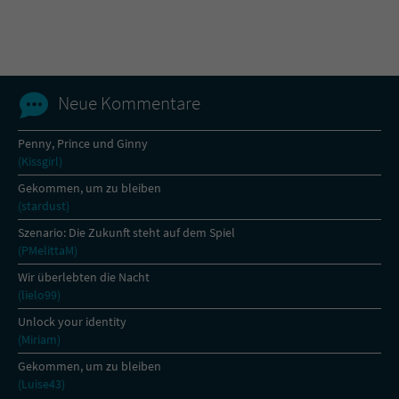
Name
tx_pwcomments_ahash
Anbieter
Literatur-Couch Medien GmbH & Co. KG
Neue Kommentare
Laufzeit
1 Jahr
Penny, Prince und Ginny
(Kissgirl)
Zweck
Cookie für Kommentare einzelner Buchtitel
Gekommen, um zu bleiben
(stardust)
Name
fe_typo_user
Szenario: Die Zukunft steht auf dem Spiel
(PMelittaM)
Anbieter
Literatur-Couch Medien GmbH & Co. KG
Wir überlebten die Nacht
(lielo99)
Laufzeit
Session
Unlock your identity
(Miriam)
Dieses Cookie gewährleistet die
Kommunikation der Webseite mit dem
Gekommen, um zu bleiben
Zweck
Benutzer. Es wird benötigt um z. B. den
(Luise43)