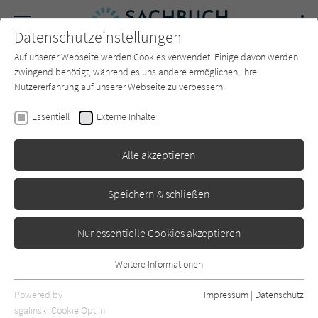
Navigation
Datenschutzeinstellungen
Couch
wechse
Auf unserer Webseite werden Cookies verwendet. Einige davon werden
Forum
Charts
Newsletter
SUCHE
zwingend benötigt, während es uns andere ermöglichen, Ihre
Nutzererfahrung auf unserer Webseite zu verbessern.
Sachbuch-Couch.de
Autor*in
Fritz Habekuß
Essentiell
Externe Inhalte
Fritz Habekuß
Alle akzeptieren
Sortierung:
Speichern & schließen
Standard
Nur essentielle Cookies akzeptieren
Alle Themen anzeigen
Weitere Informationen
Essentiell
Alle Kategorien anzeigen
Essentielle Cookies werden für grundlegende Funktionen der
Powered by
Impressum
|
Datenschutz
Webseite benötigt. Dadurch ist gewährleistet, dass die Webseite
nur rezensierte Titel anzeigen
sgalinski Cookie Opt In