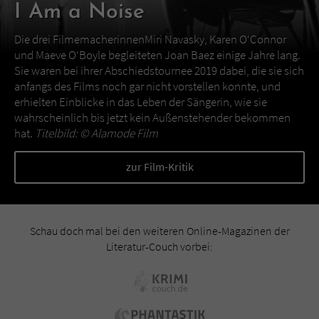
I Am a Noise
Die drei FilmemacherinnenMiri Navasky, Karen O‘Connor
und Maeve O‘Boyle begleiteten Joan Baez einige Jahre lang.
Sie waren bei ihrer Abschiedstournee 2019 dabei, die sie sich
anfangs des Films noch gar nicht vorstellen konnte, und
erhielten Einblicke in das Leben der Sängerin, wie sie
wahrscheinlich bis jetzt kein Außenstehender bekommen
hat.
Titelbild: ©
Alamode Film
zur Film-Kritik
Schau doch mal bei den weiteren Online-Magazinen der
Literatur-Couch vorbei: