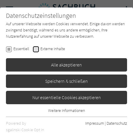
Navigation
Datenschutzeinstellungen
Couch
wechse
Auf unserer Webseite werden Cookies verwendet. Einige davon werden
Forum
Charts
Newsletter
SUCHE
zwingend benötigt, während es uns andere ermöglichen, Ihre
Nutzererfahrung auf unserer Webseite zu verbessern.
Sachbuch-Couch.de
Autor*in
Jan Roß
Essentiell
Externe Inhalte
Jan Roß
Alle akzeptieren
Sortierung:
Speichern & schließen
Standard
Nur essentielle Cookies akzeptieren
Alle Themen anzeigen
Weitere Informationen
Essentiell
Alle Kategorien anzeigen
Essentielle Cookies werden für grundlegende Funktionen der
Powered by
Impressum
|
Datenschutz
Webseite benötigt. Dadurch ist gewährleistet, dass die Webseite
nur rezensierte Titel anzeigen
sgalinski Cookie Opt In