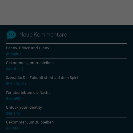
Name
tx_pwcomments_ahash
Anbieter
Literatur-Couch Medien GmbH & Co. KG
Neue Kommentare
Laufzeit
1 Jahr
Penny, Prince und Ginny
(Kissgirl)
Zweck
Cookie für Kommentare einzelner Buchtitel
Gekommen, um zu bleiben
(stardust)
Name
fe_typo_user
Szenario: Die Zukunft steht auf dem Spiel
(PMelittaM)
Anbieter
Literatur-Couch Medien GmbH & Co. KG
Wir überlebten die Nacht
(lielo99)
Laufzeit
Session
Unlock your identity
(Miriam)
Dieses Cookie gewährleistet die
Kommunikation der Webseite mit dem
Gekommen, um zu bleiben
Zweck
Benutzer. Es wird benötigt um z. B. den
(Luise43)