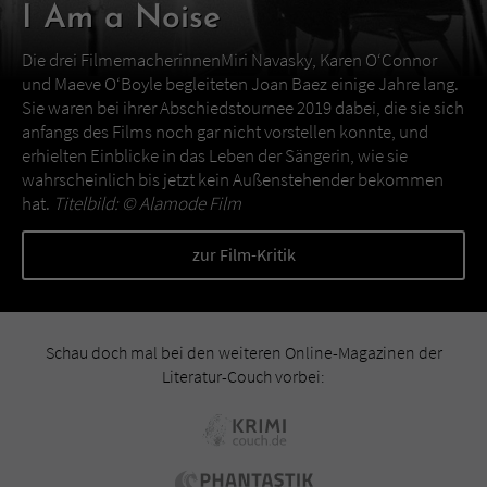
I Am a Noise
Die drei FilmemacherinnenMiri Navasky, Karen O‘Connor
und Maeve O‘Boyle begleiteten Joan Baez einige Jahre lang.
Sie waren bei ihrer Abschiedstournee 2019 dabei, die sie sich
anfangs des Films noch gar nicht vorstellen konnte, und
erhielten Einblicke in das Leben der Sängerin, wie sie
wahrscheinlich bis jetzt kein Außenstehender bekommen
hat.
Titelbild: ©
Alamode Film
zur Film-Kritik
Schau doch mal bei den weiteren Online-Magazinen der
Literatur-Couch vorbei: