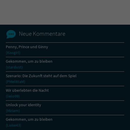
Name
tx_pwcomments_ahash
Anbieter
Literatur-Couch Medien GmbH & Co. KG
Neue Kommentare
Laufzeit
1 Jahr
Penny, Prince und Ginny
(Kissgirl)
Zweck
Cookie für Kommentare einzelner Buchtitel
Gekommen, um zu bleiben
(stardust)
Name
fe_typo_user
Szenario: Die Zukunft steht auf dem Spiel
(PMelittaM)
Anbieter
Literatur-Couch Medien GmbH & Co. KG
Wir überlebten die Nacht
(lielo99)
Laufzeit
Session
Unlock your identity
(Miriam)
Dieses Cookie gewährleistet die
Kommunikation der Webseite mit dem
Gekommen, um zu bleiben
Zweck
Benutzer. Es wird benötigt um z. B. den
(Luise43)