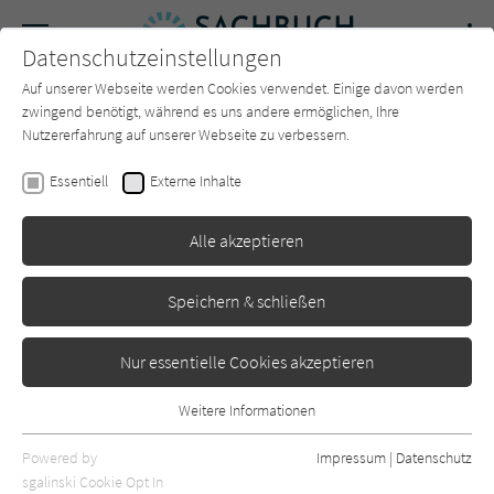
Navigation
Datenschutzeinstellungen
Couch
wechse
Auf unserer Webseite werden Cookies verwendet. Einige davon werden
Forum
Charts
Newsletter
SUCHE
zwingend benötigt, während es uns andere ermöglichen, Ihre
Nutzererfahrung auf unserer Webseite zu verbessern.
Sachbuch-Couch.de
Verlage
Stiebner
Essentiell
Externe Inhalte
Stiebner
Alle akzeptieren
Sortierung:
Speichern & schließen
Standard
Nur essentielle Cookies akzeptieren
Alle Themen anzeigen
Weitere Informationen
Essentiell
Alle Kategorien anzeigen
Essentielle Cookies werden für grundlegende Funktionen der
Powered by
Impressum
|
Datenschutz
Webseite benötigt. Dadurch ist gewährleistet, dass die Webseite
nur rezensierte Titel anzeigen
sgalinski Cookie Opt In