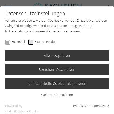
Navigation
Datenschutzeinstellungen
Couch
wechse
Auf unserer Webseite werden Cookies verwendet. Einige davon werden
Forum
Charts
Newsletter
SUCHE
zwingend benötigt, während es uns andere ermöglichen, Ihre
Nutzererfahrung auf unserer Webseite zu verbessern.
Sachbuch-Couch.de
Magazin
Rückblick
08 2025
Essentiell
Externe Inhalte
08 | 2025
Alle akzeptieren
Das war der August auf Sachbuch-Couch.de - alle
Rezensionen, Artikel und Beiträge.
Speichern & schließen
Nur essentielle Cookies akzeptieren
Rezensionen im August 2025
Weitere Informationen
Essentiell
Heide Christiansen
Charming England
Essentielle Cookies werden für grundlegende Funktionen der
Powered by
Impressum
|
Datenschutz
Webseite benötigt. Dadurch ist gewährleistet, dass die Webseite
sgalinski Cookie Opt In