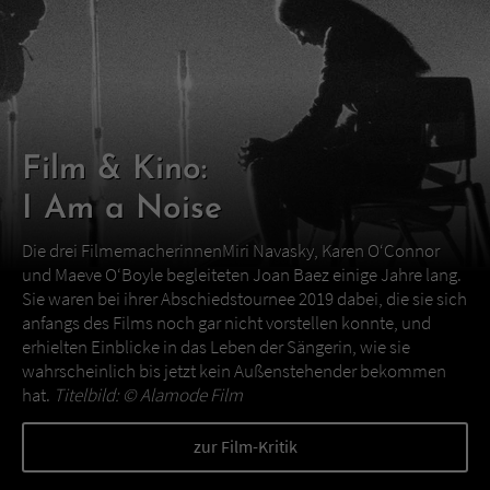
Film & Kino:
I Am a Noise
Die drei FilmemacherinnenMiri Navasky, Karen O‘Connor
und Maeve O‘Boyle begleiteten Joan Baez einige Jahre lang.
Sie waren bei ihrer Abschiedstournee 2019 dabei, die sie sich
anfangs des Films noch gar nicht vorstellen konnte, und
erhielten Einblicke in das Leben der Sängerin, wie sie
wahrscheinlich bis jetzt kein Außenstehender bekommen
hat.
Titelbild: ©
Alamode Film
zur Film-Kritik