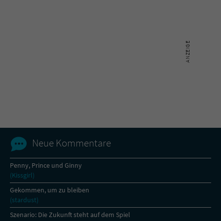
Sicherheitscode des Kontaktformulars zu
überprüfen.
Neue Kommentare
Penny, Prince und Ginny
(Kissgirl)
Gekommen, um zu bleiben
(stardust)
Szenario: Die Zukunft steht auf dem Spiel