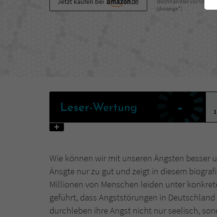
Jetzt kaufen bei
Buchhändler vor Ort
(Anzeige*)
-
Leser
-Wertung
1
Wie können wir mit unseren Ängsten besser 
Änsgte nur zu gut und zeigt in diesem biografi
Millionen von Menschen leiden unter konkrete
geführt, dass Angststörungen in Deutschlan
durchleben ihre Angst nicht nur seelisch, so