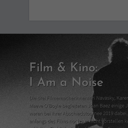
Film & Kino:
I Am a Noise
Die drei FilmemacherinnenMiri Navasky, Kar
Maeve O‘Boyle begleiteten Joan Baez einige J
waren bei ihrer Abschiedstournee 2019 dabei, 
anfangs des Films noch gar nicht vorstellen 