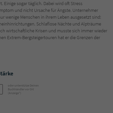
 Einige sogar täglich. Dabei wird oft Stress
Symptom und nicht Ursache für Ängste. Unternehmer
Name
tx_pwcomments_ahash
nur wenige Menschen in ihrem Leben ausgesetzt sind:
einhinrichtungen. Schlaflose Nächte und Alpträume
Anbieter
Literatur-Couch Medien GmbH & Co. KG
uch wirtschaftliche Krisen und musste sich immer wieder
Laufzeit
1 Jahr
inen Extrem-Bergsteigertouren hat er die Grenzen der
Zweck
Cookie für Kommentare einzelner Buchtitel
Name
fe_typo_user
Stärke
Anbieter
Literatur-Couch Medien GmbH & Co. KG
oder unterstütze Deinen
Laufzeit
Session
Buchhändler vor Ort
(Anzeige*)
Dieses Cookie gewährleistet die Kommunikation der
Webseite mit dem Benutzer. Es wird benötigt um z. B.
Zweck
den Sicherheitscode des Kontaktformulars zu