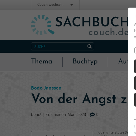
Couch wechseln
b
W
Thema
Buchtyp
Autor
Bodo Janssen
Von der Angst zu
bene!
Erschienen: März 2023
0
s
oder unterstütze Deinen