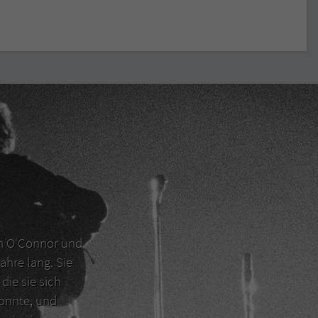
en O‘Connor und
ahre lang. Sie
die sie sich
konnte, und