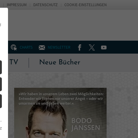
IMPRESSUM
DATENSCHUTZ
COOKIE-EINSTELLUNGEN
d
FACEBOOK
TWITTER
YOUTUBE
UM
CHARTS
NEWSLETTER
 & TV
Neue Bücher
z