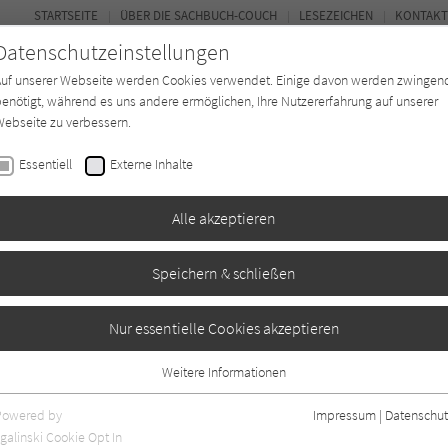
STARTSEITE
ÜBER DIE SACHBUCH-COUCH
LESEZEICHEN
KONTAKT
Datenschutzeinstellungen
Auf unserer Webseite werden Cookies verwendet. Einige davon werden zwingen
enötigt, während es uns andere ermöglichen, Ihre Nutzererfahrung auf unserer
ebseite zu verbessern.
FOR
Essentiell
Externe Inhalte
*in
Verlage
Magazin
Kino
Alle akzeptieren
Speichern & schließen
r Stärke
Nur essentielle Cookies akzeptieren
Weitere Informationen
Essentiell
Essentielle Cookies werden für grundlegende Funktionen der Webseite
Powered by
Impressum
|
Datenschut
benötigt. Dadurch ist gewährleistet, dass die Webseite einwandfrei
galinski Cookie Opt In