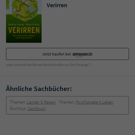
Sicherheitscode des Kontaktformulars zu
Verirren
überprüfen.
Jetzt kaufen bei
oder unterstütze Deinen Buchhändler vor Ort (Anzeige*)
Ähnliche Sachbücher:
Themen:
Länder & Reisen
Themen:
Psychologie & Leben
Buchtyp:
Sachbuch