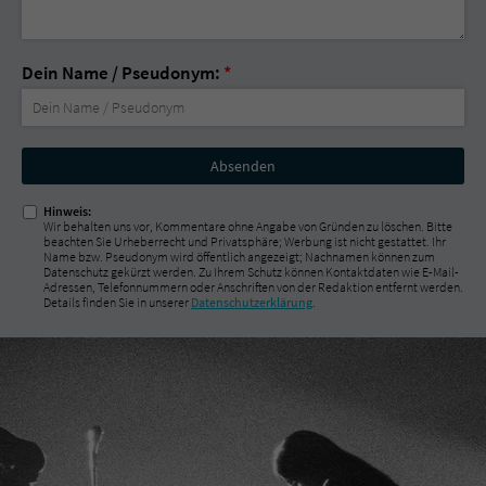
Dein Name / Pseudonym:
*
Nicht
ausfüllen!
Hinweis:
Wir behalten uns vor, Kommentare ohne Angabe von Gründen zu löschen. Bitte
beachten Sie Urheberrecht und Privatsphäre; Werbung ist nicht gestattet. Ihr
Name bzw. Pseudonym wird öffentlich angezeigt; Nachnamen können zum
Datenschutz gekürzt werden. Zu Ihrem Schutz können Kontaktdaten wie E-Mail-
Adressen, Telefonnummern oder Anschriften von der Redaktion entfernt werden.
Details finden Sie in unserer
Datenschutzerklärung
.