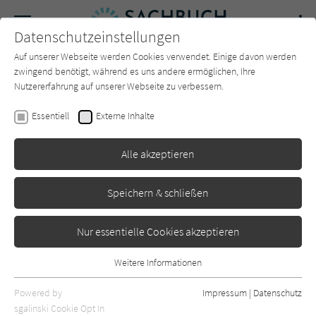
Navigation
Datenschutzeinstellungen
Couch
wechse
Auf unserer Webseite werden Cookies verwendet. Einige davon werden
Forum
Charts
Newsletter
SUCHE
zwingend benötigt, während es uns andere ermöglichen, Ihre
Nutzererfahrung auf unserer Webseite zu verbessern.
Aleks Scholz
,
Kathrin Passig
Essentiell
Externe Inhalte
Verirren
Alle akzeptieren
Rowohlt
Erschienen: Januar 2022
0
Speichern & schließen
Nur essentielle Cookies akzeptieren
Weitere Informationen
Essentiell
Essentielle Cookies werden für grundlegende Funktionen der
Powered by
Impressum
|
Datenschutz
Webseite benötigt. Dadurch ist gewährleistet, dass die Webseite
sgalinski Cookie Opt In