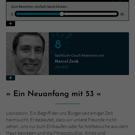
Zum Bewerten, einfach Säule klicken.
1
10
Name
tx_pwcomments_ahash
Anbieter
Literatur-Couch Medien GmbH & Co. KG
Laufzeit
1 Jahr
8
Zweck
Cookie für Kommentare einzelner Buchtitel
Sachbuch-Couch Rezension von
Marcel Zenk
Jan 2022
Name
fe_typo_user
Anbieter
Literatur-Couch Medien GmbH & Co. KG
Ein Neuanfang mit 53
Laufzeit
Session
Lockdown. Ein Begriff der uns Bürger seit einiger Zeit
Dieses Cookie gewährleistet die
heimsucht. Er bedeutet, dass wir unsere Freunde nicht
Kommunikation der Webseite mit dem
sehen, uns nur zum Einkaufen oder für Arztbesuche aus dem
Zweck
Benutzer. Es wird benötigt um z. B. den
Haus bewegen und die Fitnessstudios, Kinos und