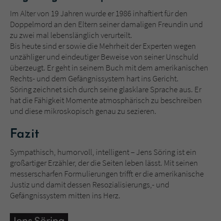
Im Alter von 19 Jahren wurde er 1986 inhaftiert für den
Doppelmord an den Eltern seiner damaligen Freundin und
zu zwei mal lebenslänglich verurteilt.
Bis heute sind er sowie die Mehrheit der Experten wegen
unzähliger und eindeutiger Beweise von seiner Unschuld
überzeugt. Er geht in seinem Buch mit dem amerikanischen
Rechts- und dem Gefängnissystem hart ins Gericht.
Söring zeichnet sich durch seine glasklare Sprache aus. Er
hat die Fähigkeit Momente atmosphärisch zu beschreiben
und diese mikroskopisch genau zu sezieren.
Fazit
Sympathisch, humorvoll, intelligent – Jens Söring ist ein
großartiger Erzähler, der die Seiten leben lässt. Mit seinen
messerscharfen Formulierungen trifft er die amerikanische
Justiz und damit dessen Resozialisierungs,- und
Gefängnissystem mitten ins Herz.