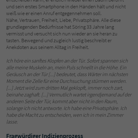
und sein erstes Smartphone in den Händen hält und nicht
weiß wie er einen Anruf entgegennehmen soll.
Nähe, Vertrauen, Freiheit, Liebe, Privatsphäre. Alle diese
grundlegenden Bedürfnisse hat Söring 33 Jahre lang
vermisst und versucht sich nun wieder an sie heran zu
tasten. Bewegend und zugleich lustig beschreibt er
Anekdoten aus seinem Alltag in Freiheit.
Ich höre ein sanftes Klopfen an der Tür. Sofort spannen sich
alle meine Muskeln an, mein Puls schnellt in die Höhe. Ein
Geräusch an der Tür [...] bedeutet, dass Wärter im nächsten
Moment die Zelle für eine Durchsuchung stürmen werden.
[...] Jetzt wird zum dritten Mal geklopft, immer noch zart,
beinahe zaghaft. [...] Vermutlich wartet irgendjemand auf der
anderen Seite der Tür, kommt aber nicht in den Raum,
solange ich nicht antworte. Ich habe eine Privatsphäre. Ich
habe die Macht zu entscheiden, wen ich in mein Zimmer
lasse.
Fragwürdiger Indizienprozess