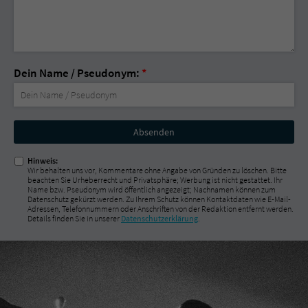
Dein Name / Pseudonym:
*
Nicht
ausfüllen!
Hinweis:
Wir behalten uns vor, Kommentare ohne Angabe von Gründen zu löschen. Bitte
beachten Sie Urheberrecht und Privatsphäre; Werbung ist nicht gestattet. Ihr
Name bzw. Pseudonym wird öffentlich angezeigt; Nachnamen können zum
Datenschutz gekürzt werden. Zu Ihrem Schutz können Kontaktdaten wie E-Mail-
Adressen, Telefonnummern oder Anschriften von der Redaktion entfernt werden.
Details finden Sie in unserer
Datenschutzerklärung
.