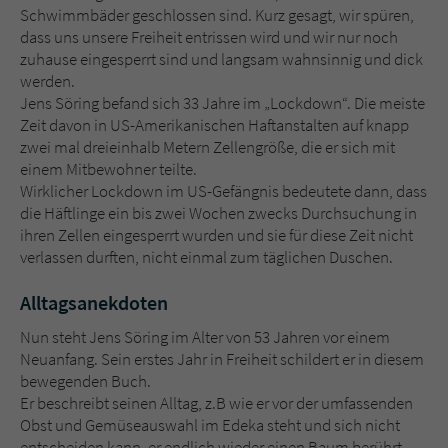
Sicherheitscode des Kontaktformulars zu
Schwimmbäder geschlossen sind. Kurz gesagt, wir spüren,
überprüfen.
dass uns unsere Freiheit entrissen wird und wir nur noch
zuhause eingesperrt sind und langsam wahnsinnig und dick
werden.
Jens Söring befand sich 33 Jahre im „Lockdown“. Die meiste
Zeit davon in US-Amerikanischen Haftanstalten auf knapp
zwei mal dreieinhalb Metern Zellengröße, die er sich mit
einem Mitbewohner teilte.
Wirklicher Lockdown im US-Gefängnis bedeutete dann, dass
die Häftlinge ein bis zwei Wochen zwecks Durchsuchung in
ihren Zellen eingesperrt wurden und sie für diese Zeit nicht
verlassen durften, nicht einmal zum täglichen Duschen.
Alltagsanekdoten
Nun steht Jens Söring im Alter von 53 Jahren vor einem
Neuanfang. Sein erstes Jahr in Freiheit schildert er in diesem
bewegenden Buch.
Er beschreibt seinen Alltag, z.B wie er vor der umfassenden
Obst und Gemüseauswahl im Edeka steht und sich nicht
entscheiden kann, er endlich wieder einen Baum berührt