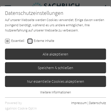
Navigation
Datenschutzeinstellungen
Couch
wechse
Auf unserer Webseite werden Cookies verwendet. Einige davon werden
Forum
Charts
Newsletter
SUCHE
zwingend benötigt, während es uns andere ermöglichen, Ihre
Nutzererfahrung auf unserer Webseite zu verbessern.
Jens Söring
Essentiell
Externe Inhalte
Rückkehr ins Leben
Alle akzeptieren
C.Bertelsmann
Erschienen: September 2021
0
Speichern & schließen
Nur essentielle Cookies akzeptieren
Weitere Informationen
Essentiell
Essentielle Cookies werden für grundlegende Funktionen der
Powered by
Impressum
|
Datenschutz
Webseite benötigt. Dadurch ist gewährleistet, dass die Webseite
sgalinski Cookie Opt In