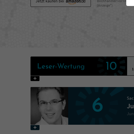
Jetzt kaufen bei
Buchhändler vor Ort
(Anzeige*)
10
Leser
-Wertung
1
Sac
6
Ju
Jun