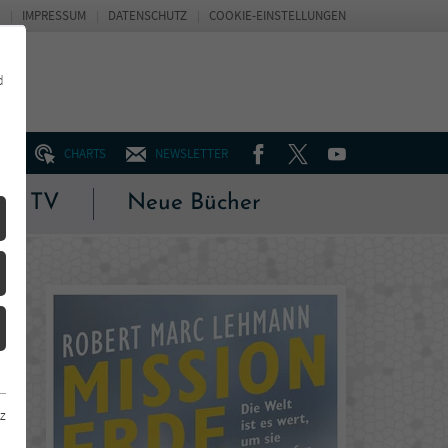
IMPRESSUM
DATENSCHUTZ
COOKIE-EINSTELLUNGEN
d
FACEBOOK
TWITTER
YOUTUBE
UM
CHARTS
NEWSLETTER
 & TV
Neue Bücher
z