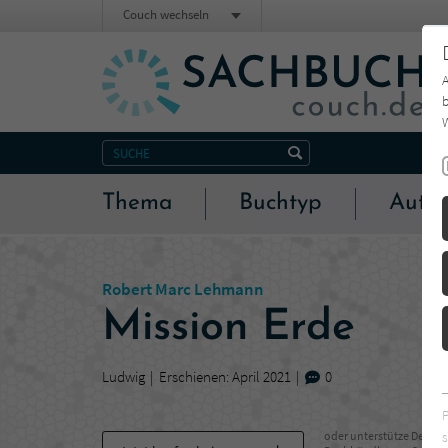
Couch wechseln
b
W
Thema
Buchtyp
Autor
Robert Marc Lehmann
Mission Erde
Ludwig
Erschienen: April 2021
0
s
oder unterstütze Deinen