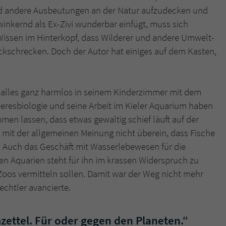
überprüfen.
nd andere Ausbeutungen an der Natur aufzudecken und
winkernd als Ex-Zivi wunderbar einfügt, muss sich
Wissen im Hinterkopf, dass Wilderer und andere Umwelt-
ckschrecken. Doch der Autor hat einiges auf dem Kasten,
 alles ganz harmlos in seinem Kinderzimmer mit dem
eresbiologie und seine Arbeit im Kieler Aquarium haben
n lassen, dass etwas gewaltig schief läuft auf der
it der allgemeinen Meinung nicht überein, dass Fische
Auch das Geschäft mit Wasserlebewesen für die
en Aquarien steht für ihn im krassen Widerspruch zu
 Zoos vermitteln sollen. Damit war der Weg nicht mehr
chtler avancierte.
mzettel. Für oder gegen den Planeten.“