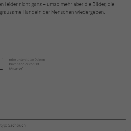
 leider nicht ganz – umso mehr aber die Bilder, die
s grausame Handeln der Menschen wiedergeben.
oder unterstütze Deinen
Buchhändler vor Ort
(Anzeige*)
typ:
Sachbuch