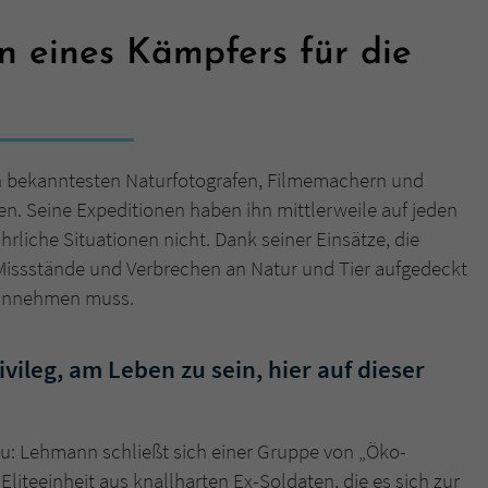
n eines Kämpfers für die
Name
tx_pwcomments_ahash
Anbieter
Literatur-Couch Medien GmbH & Co. KG
Laufzeit
1 Jahr
n bekanntesten Naturfotografen, Filmemachern und
Zweck
Cookie für Kommentare einzelner Buchtitel
en. Seine Expeditionen haben ihn mittlerweile auf jeden
hrliche Situationen nicht. Dank seiner Einsätze, die
 Missstände und Verbrechen an Natur und Tier aufgedeckt
Name
fe_typo_user
hinnehmen muss.
Anbieter
Literatur-Couch Medien GmbH & Co. KG
ivileg, am Leben zu sein, hier auf dieser
Laufzeit
Session
Dieses Cookie gewährleistet die Kommunikation der
Webseite mit dem Benutzer. Es wird benötigt um z. B.
zu: Lehmann schließt sich einer Gruppe von „Öko-
Zweck
den Sicherheitscode des Kontaktformulars zu
 Eliteeinheit aus knallharten Ex-Soldaten, die es sich zur