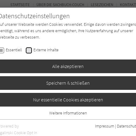
STARTSEITE
ÜBER DIE SACHBUCH-COUCH
LESEZEICHEN
KONTAKT
Datenschutzeinstellungen
Auf unserer Webseite werden Cookies verwendet. Einige davon werden zwingen
enötigt, während es uns andere ermöglichen, Ihre Nutzererfahrung auf unserer
ebseite zu verbessern.
FOR
Essentiell
Externe Inhalte
*in
Verlage
Magazin
Kino
Alle akzeptieren
Speichern & schließen
Nur essentielle Cookies akzeptieren
Weitere Informationen
Essentiell
Essentielle Cookies werden für grundlegende Funktionen der Webseite
Powered by
Impressum
|
Datenschut
benötigt. Dadurch ist gewährleistet, dass die Webseite einwandfrei
galinski Cookie Opt In