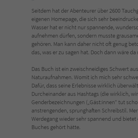
Seitdem hat der Abenteurer über 2600 Tauchgä
eigenen Homepage, die sich sehr beeindrucke
Wasser hat er nicht nur spannende, wunders
aufnehmen dürfen, sondern musste grausame 
gehören. Man kann daher nicht oft genug beto
das, was er zu sagen hat. Doch dann wäre d
Das Buch ist ein zweischneidiges Schwert a
Naturaufnahmen. Womit ich mich sehr schwer
Dafür, dass seine Erlebnisse wirklich überwäl
Durcheinander aus Hashtags (die wirklich, w
Genderbezeichnungen („Gäst:innen“ tut schon
anstrengenden, sprunghaften Schreibstil. Mer
Werdegang wieder sehr spannend und bietet e
Buches gehört hätte.