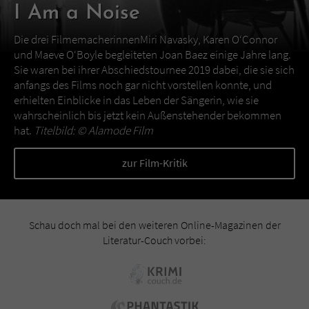
I Am a Noise
Die drei FilmemacherinnenMiri Navasky, Karen O‘Connor
und Maeve O‘Boyle begleiteten Joan Baez einige Jahre lang.
Sie waren bei ihrer Abschiedstournee 2019 dabei, die sie sich
anfangs des Films noch gar nicht vorstellen konnte, und
erhielten Einblicke in das Leben der Sängerin, wie sie
wahrscheinlich bis jetzt kein Außenstehender bekommen
hat.
Titelbild: ©
Alamode Film
zur Film-Kritik
Schau doch mal bei den weiteren Online-Magazinen der
Literatur-Couch vorbei: