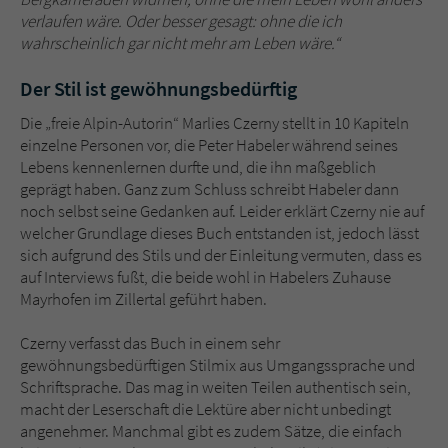
verlaufen wäre. Oder besser gesagt: ohne die ich
wahrscheinlich gar nicht mehr am Leben wäre.“
Der Stil ist gewöhnungsbedürftig
Die „freie Alpin-Autorin“ Marlies Czerny stellt in 10 Kapiteln
einzelne Personen vor, die Peter Habeler während seines
Lebens kennenlernen durfte und, die ihn maßgeblich
geprägt haben. Ganz zum Schluss schreibt Habeler dann
noch selbst seine Gedanken auf. Leider erklärt Czerny nie auf
welcher Grundlage dieses Buch entstanden ist, jedoch lässt
sich aufgrund des Stils und der Einleitung vermuten, dass es
auf Interviews fußt, die beide wohl in Habelers Zuhause
Mayrhofen im Zillertal geführt haben.
Czerny verfasst das Buch in einem sehr
gewöhnungsbedürftigen Stilmix aus Umgangssprache und
Schriftsprache. Das mag in weiten Teilen authentisch sein,
macht der Leserschaft die Lektüre aber nicht unbedingt
angenehmer. Manchmal gibt es zudem Sätze, die einfach