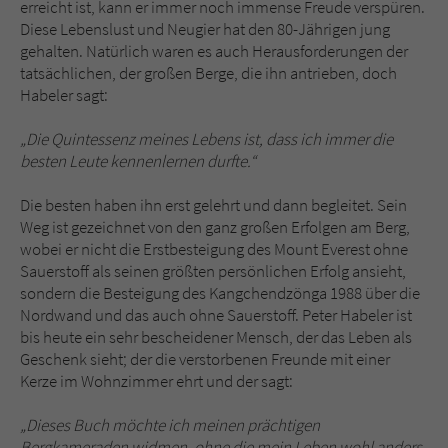
erreicht ist, kann er immer noch immense Freude verspüren.
Diese Lebenslust und Neugier hat den 80-Jährigen jung
gehalten. Natürlich waren es auch Herausforderungen der
tatsächlichen, der großen Berge, die ihn antrieben, doch
Habeler sagt:
„Die Quintessenz meines Lebens ist, dass ich immer die
besten Leute kennenlernen durfte.“
Die besten haben ihn erst gelehrt und dann begleitet. Sein
Weg ist gezeichnet von den ganz großen Erfolgen am Berg,
wobei er nicht die Erstbesteigung des Mount Everest ohne
Sauerstoff als seinen größten persönlichen Erfolg ansieht,
sondern die Besteigung des Kangchendzönga 1988 über die
Nordwand und das auch ohne Sauerstoff. Peter Habeler ist
bis heute ein sehr bescheidener Mensch, der das Leben als
Geschenk sieht; der die verstorbenen Freunde mit einer
Kerze im Wohnzimmer ehrt und der sagt:
„Dieses Buch möchte ich meinen prächtigen
Bergkameraden widmen, ohne die mein Leben wohl anders