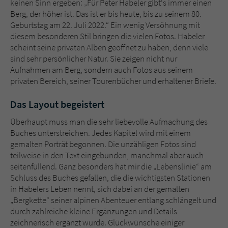
keinen Sinn ergeben: „Für Peter Habeler gibt‘s immer einen
Berg, der höher ist. Das ist er bis heute, bis zu seinem 80.
Geburtstag am 22. Juli 2022.“ Ein wenig Versöhnung mit
diesem besonderen Stil bringen die vielen Fotos. Habeler
scheint seine privaten Alben geöffnet zu haben, denn viele
sind sehr persönlicher Natur. Sie zeigen nicht nur
Aufnahmen am Berg, sondern auch Fotos aus seinem
privaten Bereich, seiner Tourenbücher und erhaltener Briefe.
Das Layout begeistert
Überhaupt muss man die sehr liebevolle Aufmachung des
Buches unterstreichen. Jedes Kapitel wird mit einem
gemalten Porträt begonnen. Die unzähligen Fotos sind
teilweise in den Text eingebunden, manchmal aber auch
seitenfüllend. Ganz besonders hat mir die „Lebenslinie“ am
Schluss des Buches gefallen, die die wichtigsten Stationen
in Habelers Leben nennt, sich dabei an der gemalten
„Bergkette“ seiner alpinen Abenteuer entlang schlängelt und
durch zahlreiche kleine Ergänzungen und Details
zeichnerisch ergänzt wurde. Glückwünsche einiger