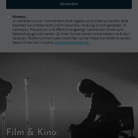
Nicht
ausfüllen!
Hinweis:
Wir behalten uns vor, Kommentare ohne Angabe von Gründen zu löschen. Bitte
beachten Sie Urheberrecht und Privatsphäre; Werbung ist nicht gestattet. Ihr
Name bzw. Pseudonym wird öffentlich angezeigt; Nachnamen können zum
Datenschutz gekürzt werden. Zu Ihrem Schutz können Kontaktdaten wie E-Mail-
Adressen, Telefonnummern oder Anschriften von der Redaktion entfernt werden.
Details finden Sie in unserer
Datenschutzerklärung
.
Film & Kino: