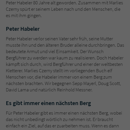
Sicherheitscode des Kontaktformulars zu
Peter Habeler 80 Jahre alt geworden. Zusammen mit Marlies
überprüfen.
Czerny spürt er seinem Leben nach und den Menschen, die
es mit ihm gingen.
Peter Habeler
Peter Habeler verlor seinen Vater sehr früh, seine Mutter
musste ihn und den älteren Bruder alleine durchbringen. Das
bedeutete Armut und viel Einsamkeit. Der Wunsch
Bergführer zu werden war kaum zu realisieren. Doch Habeler
kämpft sich durch, wird Bergführer und einer der weltbesten
Kletterer. Marlies Czerny stellt im vorliegenden Buch elf
Menschen vor, die Habeler immer von einem Berg zum
nächsten brachten. Wir begegnen Sepp Mayerl, Doug Scott,
David Lama und natürlich Reinhold Messner.
Es gibt immer einen nächsten Berg
Für Peter Habeler gibt es immer einen nächsten Berg, wobei
das nicht unbedingt wörtlich zu nehmen ist. Er braucht
einfach ein Ziel, auf das er zuarbeiten muss. Wenn es dann