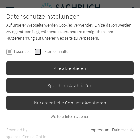
Navigation
Datenschutzeinstellungen
Couch
wechse
Auf unserer Webseite werden Cookies verwendet. Einige davon werden
Forum
Charts
Newsletter
SUCHE
zwingend benötigt, während es uns andere ermöglichen, Ihre
Nutzererfahrung auf unserer Webseite zu verbessern.
Marlies Czerny
,
Peter Habeler
Essentiell
Externe Inhalte
Mein nächster Berg
Alle akzeptieren
Bergwelten
Erschienen: Juni 2022
0
Speichern & schließen
Nur essentielle Cookies akzeptieren
Weitere Informationen
Essentiell
Essentielle Cookies werden für grundlegende Funktionen der
Powered by
Impressum
|
Datenschutz
Webseite benötigt. Dadurch ist gewährleistet, dass die Webseite
sgalinski Cookie Opt In