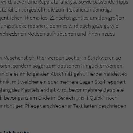
 wird, bevor eine Reparaturanalyse sowie passende Tipps
überprüfen.
erialien vorgestellt, die zum Reparieren benötigt
gentlichen Thema los. Zunächst geht es um den großen
dungsstücke repariert, denn es wird auch gezeigt, wie
verschiedenen Motiven aufhübschen und ihnen neues
n Maschenstich. Hier werden Löcher in Strickwaren so
stören, sondern sogar zum optischen Hingucker werden.
um die es im folgenden Abschnitt geht. Hierbei handelt es
chnik, mit welcher ein oder mehrere Lagen Stoff repariert
ng des Kapitels erklärt wird, bevor mehrere Beispiele
t, bevor ganz am Ende im Bereich „Fix it Quick“ noch
 richtigen Pflege verschiedener Textilarten beschrieben