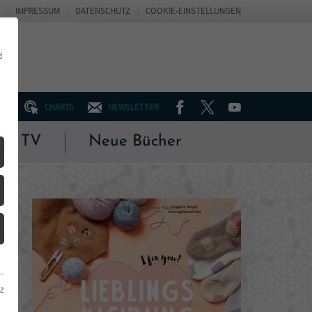
IMPRESSUM
DATENSCHUTZ
COOKIE-EINSTELLUNGEN
d
FACEBOOK
TWITTER
YOUTUBE
UM
CHARTS
NEWSLETTER
 & TV
Neue Bücher
z