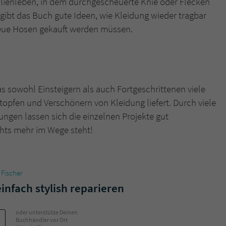
lienleben, in dem durchgescheuerte Knie oder Flecken
gibt das Buch gute Ideen, wie Kleidung wieder tragbar
eue Hosen gekauft werden müssen.
s sowohl Einsteigern als auch Fortgeschrittenen viele
topfen und Verschönern von Kleidung liefert. Durch viele
ungen lassen sich die einzelnen Projekte gut
hts mehr im Wege steht!
 Fischer
infach stylish reparieren
oder unterstütze Deinen
Buchhändler vor Ort