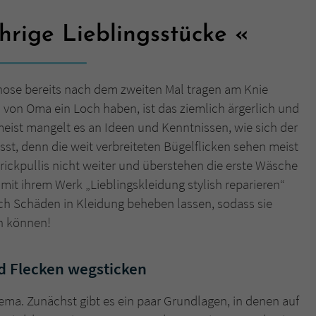
hrige Lieblingsstücke
Name
tx_pwcomments_ahash
Anbieter
Literatur-Couch Medien GmbH & Co. KG
erhose bereits nach dem zweiten Mal tragen am Knie
Laufzeit
1 Jahr
n von Oma ein Loch haben, ist das ziemlich ärgerlich und
ist mangelt es an Ideen und Kenntnissen, wie sich der
Zweck
Cookie für Kommentare einzelner Buchtitel
t, denn die weit verbreiteten Bügelflicken sehen meist
rickpullis nicht weiter und überstehen die erste Wäsche
Name
fe_typo_user
t mit ihrem Werk „Lieblingskleidung stylish reparieren“
ich Schäden in Kleidung beheben lassen, sodass sie
Anbieter
Literatur-Couch Medien GmbH & Co. KG
n können!
Laufzeit
Session
nd Flecken wegsticken
Dieses Cookie gewährleistet die Kommunikation der
Webseite mit dem Benutzer. Es wird benötigt um z. B.
Zweck
ema. Zunächst gibt es ein paar Grundlagen, in denen auf
den Sicherheitscode des Kontaktformulars zu