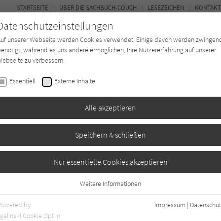
STARTSEITE
ÜBER DIE SACHBUCH-COUCH
LESEZEICHEN
KONTAKT
Datenschutzeinstellungen
Auf unserer Webseite werden Cookies verwendet. Einige davon werden zwingen
enötigt, während es uns andere ermöglichen, Ihre Nutzererfahrung auf unserer
ebseite zu verbessern.
FOR
Essentiell
Externe Inhalte
*in
Verlage
Magazin
Kino
Alle akzeptieren
Speichern & schließen
 einfach stylish
Nur essentielle Cookies akzeptieren
Weitere Informationen
Essentiell
Essentielle Cookies werden für grundlegende Funktionen der Webseite
Powered by
Impressum
|
Datenschut
benötigt. Dadurch ist gewährleistet, dass die Webseite einwandfrei
galinski Cookie Opt In