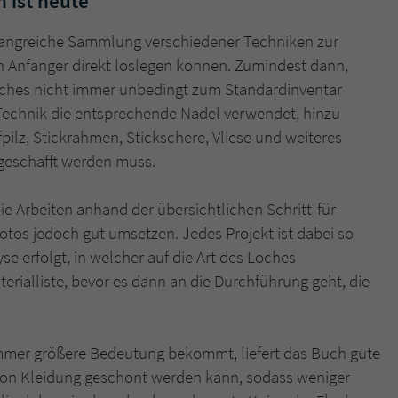
 ist heute
mfangreiche Sammlung verschiedener Techniken zur
 Anfänger direkt loslegen können. Zumindest dann,
lches nicht immer unbedingt zum Standardinventar
e Technik die entsprechende Nadel verwendet, hinzu
lz, Stickrahmen, Stickschere, Vliese und weiteres
geschafft werden muss.
e Arbeiten anhand der übersichtlichen Schritt-für-
tos jedoch gut umsetzen. Jedes Projekt ist dabei so
e erfolgt, in welcher auf die Art des Loches
erialliste, bevor es dann an die Durchführung geht, die
immer größere Bedeutung bekommt, liefert das Buch gute
von Kleidung geschont werden kann, sodass weniger