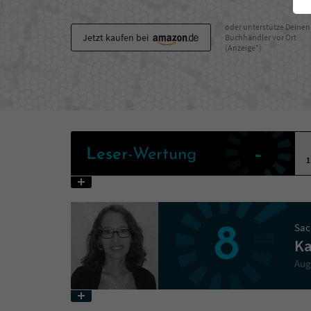
oder unterstütze Deinen
Jetzt kaufen bei
Buchhändler vor Ort
(Anzeige*)
-
Leser
-Wertung
1
Sac
8
Ka
Aug