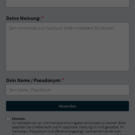
Deine Meinung:
*
Dein Name / Pseudonym:
*
Nicht
ausfüllen!
Hinweis:
Wir behalten uns vor, Kommentare ohne Angabe von Gründen zu löschen. Bitte
beachten Sie Urheberrecht und Privatsphäre; Werbung ist nicht gestattet. Ihr
Name bzw. Pseudonym wird öffentlich angezeigt; Nachnamen können zum