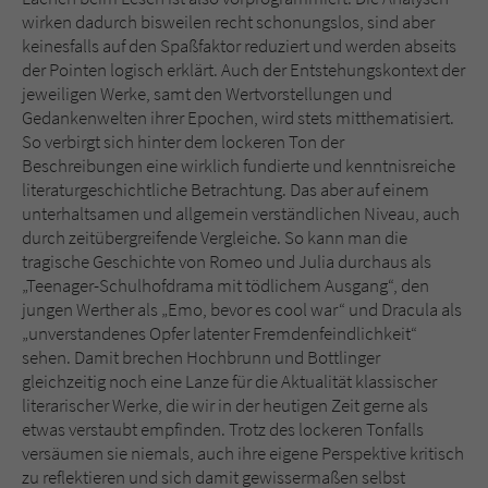
wirken dadurch bisweilen recht schonungslos, sind aber
keinesfalls auf den Spaßfaktor reduziert und werden abseits
der Pointen logisch erklärt. Auch der Entstehungskontext der
jeweiligen Werke, samt den Wertvorstellungen und
Gedankenwelten ihrer Epochen, wird stets mitthematisiert.
So verbirgt sich hinter dem lockeren Ton der
Beschreibungen eine wirklich fundierte und kenntnisreiche
literaturgeschichtliche Betrachtung. Das aber auf einem
unterhaltsamen und allgemein verständlichen Niveau, auch
durch zeitübergreifende Vergleiche. So kann man die
tragische Geschichte von Romeo und Julia durchaus als
„Teenager-Schulhofdrama mit tödlichem Ausgang“, den
jungen Werther als „Emo, bevor es cool war“ und Dracula als
„unverstandenes Opfer latenter Fremdenfeindlichkeit“
sehen. Damit brechen Hochbrunn und Bottlinger
gleichzeitig noch eine Lanze für die Aktualität klassischer
literarischer Werke, die wir in der heutigen Zeit gerne als
etwas verstaubt empfinden. Trotz des lockeren Tonfalls
versäumen sie niemals, auch ihre eigene Perspektive kritisch
zu reflektieren und sich damit gewissermaßen selbst