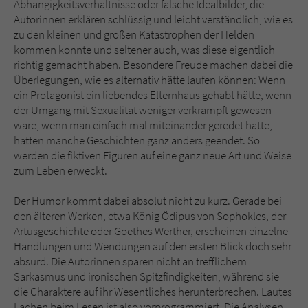
Abhängigkeitsverhältnisse oder falsche Idealbilder, die
Autorinnen erklären schlüssig und leicht verständlich, wie es
zu den kleinen und großen Katastrophen der Helden
kommen konnte und seltener auch, was diese eigentlich
richtig gemacht haben. Besondere Freude machen dabei die
Überlegungen, wie es alternativ hätte laufen können: Wenn
ein Protagonist ein liebendes Elternhaus gehabt hätte, wenn
der Umgang mit Sexualität weniger verkrampft gewesen
wäre, wenn man einfach mal miteinander geredet hätte,
hätten manche Geschichten ganz anders geendet. So
werden die fiktiven Figuren auf eine ganz neue Art und Weise
zum Leben erweckt.
Der Humor kommt dabei absolut nicht zu kurz. Gerade bei
den älteren Werken, etwa König Ödipus von Sophokles, der
Artusgeschichte oder Goethes Werther, erscheinen einzelne
Handlungen und Wendungen auf den ersten Blick doch sehr
absurd. Die Autorinnen sparen nicht an trefflichem
Sarkasmus und ironischen Spitzfindigkeiten, während sie
die Charaktere auf ihr Wesentliches herunterbrechen. Lautes
Lachen beim Lesen ist also vorprogrammiert. Die Analysen