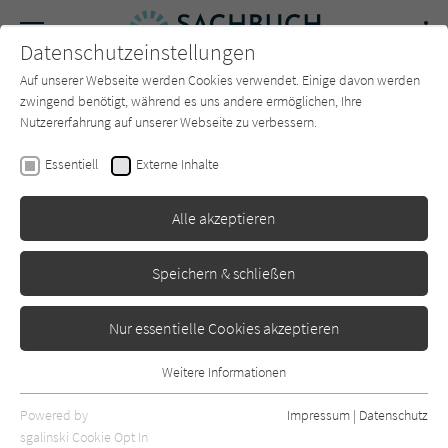
Navigation
Datenschutzeinstellungen
Couch
wechse
Auf unserer Webseite werden Cookies verwendet. Einige davon werden
Forum
Charts
Newsletter
SUCHE
zwingend benötigt, während es uns andere ermöglichen, Ihre
Nutzererfahrung auf unserer Webseite zu verbessern.
Claudia Hochbrunn
,
Andrea Bottlinger
Essentiell
Externe Inhalte
Helden auf der Couch
Alle akzeptieren
Rowohlt
Erschienen: September 2019
1
Speichern & schließen
Nur essentielle Cookies akzeptieren
Weitere Informationen
Essentiell
Essentielle Cookies werden für grundlegende Funktionen der
Powered by
Impressum
|
Datenschutz
Webseite benötigt. Dadurch ist gewährleistet, dass die Webseite
sgalinski Cookie Opt In