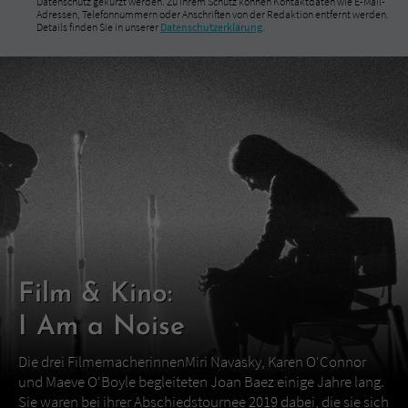
Datenschutz gekürzt werden. Zu Ihrem Schutz können Kontaktdaten wie E-Mail-
Adressen, Telefonnummern oder Anschriften von der Redaktion entfernt werden.
Details finden Sie in unserer
Datenschutzerklärung
.
Film & Kino:
I Am a Noise
Die drei FilmemacherinnenMiri Navasky, Karen O‘Connor
und Maeve O‘Boyle begleiteten Joan Baez einige Jahre lang.
Sie waren bei ihrer Abschiedstournee 2019 dabei, die sie sich