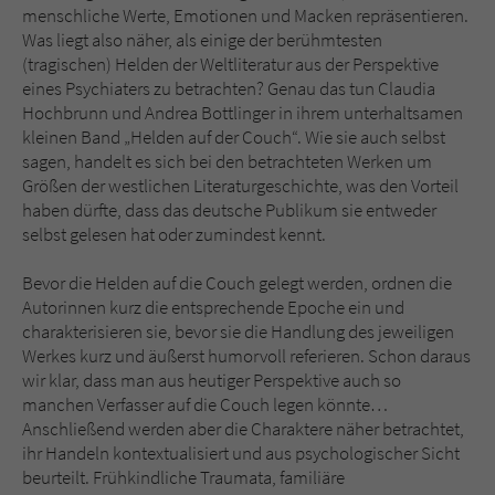
Sicherheitscode des Kontaktformulars zu
menschliche Werte, Emotionen und Macken repräsentieren.
überprüfen.
Was liegt also näher, als einige der berühmtesten
(tragischen) Helden der Weltliteratur aus der Perspektive
eines Psychiaters zu betrachten? Genau das tun Claudia
Hochbrunn und Andrea Bottlinger in ihrem unterhaltsamen
kleinen Band „Helden auf der Couch“. Wie sie auch selbst
sagen, handelt es sich bei den betrachteten Werken um
Größen der westlichen Literaturgeschichte, was den Vorteil
haben dürfte, dass das deutsche Publikum sie entweder
selbst gelesen hat oder zumindest kennt.
Bevor die Helden auf die Couch gelegt werden, ordnen die
Autorinnen kurz die entsprechende Epoche ein und
charakterisieren sie, bevor sie die Handlung des jeweiligen
Werkes kurz und äußerst humorvoll referieren. Schon daraus
wir klar, dass man aus heutiger Perspektive auch so
manchen Verfasser auf die Couch legen könnte…
Anschließend werden aber die Charaktere näher betrachtet,
ihr Handeln kontextualisiert und aus psychologischer Sicht
beurteilt. Frühkindliche Traumata, familiäre