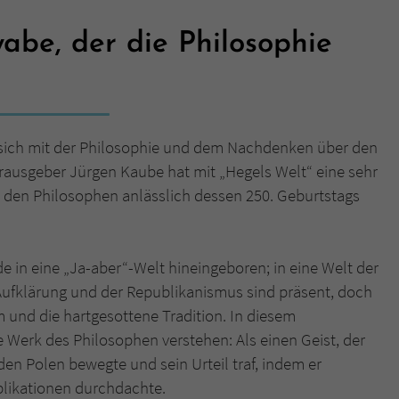
be, der die Philosophie
Name
tx_pwcomments_ahash
Anbieter
Literatur-Couch Medien GmbH & Co. KG
Laufzeit
1 Jahr
 sich mit der Philosophie und dem Nachdenken über den
Zweck
Cookie für Kommentare einzelner Buchtitel
rausgeber Jürgen Kaube hat mit „Hegels Welt“ eine sehr
 den Philosophen anlässlich dessen 250. Geburtstags
Name
fe_typo_user
Anbieter
Literatur-Couch Medien GmbH & Co. KG
e in eine „Ja-aber“-Welt hineingeboren; in eine Welt der
Aufklärung und der Republikanismus sind präsent, doch
Laufzeit
Session
 und die hartgesottene Tradition. In diesem
erk des Philosophen verstehen: Als einen Geist, der
Dieses Cookie gewährleistet die Kommunikation der
den Polen bewegte und sein Urteil traf, indem er
Webseite mit dem Benutzer. Es wird benötigt um z. B.
Zweck
den Sicherheitscode des Kontaktformulars zu
plikationen durchdachte.