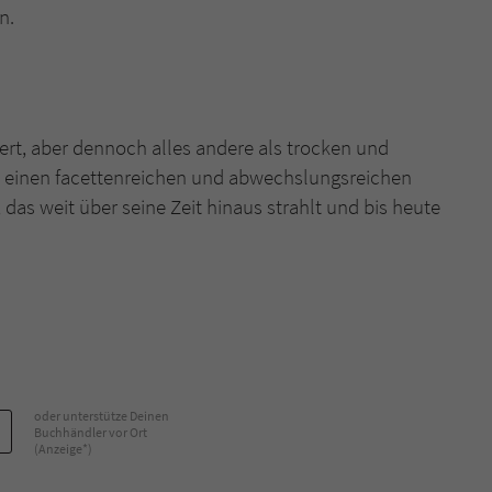
n.
iert, aber dennoch alles andere als trocken und
t einen facettenreichen und abwechslungsreichen
das weit über seine Zeit hinaus strahlt und bis heute
oder unterstütze Deinen
Buchhändler vor Ort
(Anzeige*)