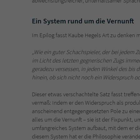
abwechslungsreicher, unterhaltsamer Sprach
Ein System rund um die Vernunft
Im Epilog fasst Kaube Hegels Art zu denken 
„Wie ein guter Schachspieler, der bei jedem Zu
im Licht des letzten gegnerischen Zugs immer
geradezu versessen, in jeden Winkel des bi
hinein, ob sich nicht noch ein Widerspruch o
Dieser etwas verschachtelte Satz fasst treff
vermaß: Indem er den Widerspruch als produk
anscheinend entgegengesetzten Pole zu eine
alles um die Vernunft – sie ist der Fixpunkt, 
umfangreiches System aufbaut, mit dem er di
diesem System hat er die Philosophie verände