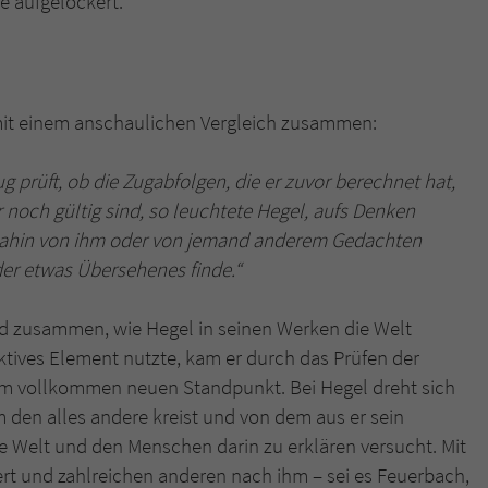
e aufgelockert.
mit einem anschaulichen Vergleich zusammen:
g prüft, ob die Zugabfolgen, die er zuvor berechnet hat,
 noch gültig sind, so leuchtete Hegel, aufs Denken
s dahin von ihm oder von jemand anderem Gedachten
der etwas Übersehenes finde.“
end zusammen, wie Hegel in seinen Werken die Welt
tives Element nutzte, kam er durch das Prüfen der
m vollkommen neuen Standpunkt. Bei Hegel dreht sich
um den alles andere kreist und von dem aus er sein
e Welt und den Menschen darin zu erklären versucht. Mit
rt und zahlreichen anderen nach ihm – sei es Feuerbach,