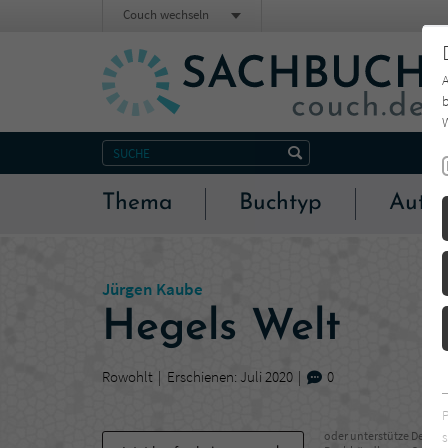
Couch wechseln
b
W
Thema
Buchtyp
Autor
Jürgen Kaube
Hegels Welt
Rowohlt
Erschienen: Juli 2020
0
s
oder unterstütze Deinen