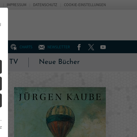
IMPRESSUM
DATENSCHUTZ
COOKIE-EINSTELLUNGEN
d
FACEBOOK
TWITTER
YOUTUBE
UM
CHARTS
NEWSLETTER
 & TV
Neue Bücher
z