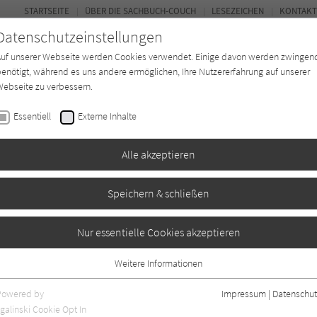
STARTSEITE
ÜBER DIE SACHBUCH-COUCH
LESEZEICHEN
KONTAKT
Datenschutzeinstellungen
Auf unserer Webseite werden Cookies verwendet. Einige davon werden zwingen
enötigt, während es uns andere ermöglichen, Ihre Nutzererfahrung auf unserer
ebseite zu verbessern.
FOR
Essentiell
Externe Inhalte
*in
Verlage
Magazin
Kino
Alle akzeptieren
Speichern & schließen
Nur essentielle Cookies akzeptieren
Weitere Informationen
Essentiell
Essentielle Cookies werden für grundlegende Funktionen der Webseite
Powered by
Impressum
|
Datenschut
benötigt. Dadurch ist gewährleistet, dass die Webseite einwandfrei
galinski Cookie Opt In