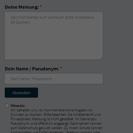
Deine Meinung:
*
Dein Name / Pseudonym:
*
Nicht
ausfüllen!
Hinweis:
Wir behalten uns vor, Kommentare ohne Angabe von
Gründen zu löschen. Bitte beachten Sie Urheberrecht und
Privatsphäre; Werbung ist nicht gestattet. Ihr Name bzw.
Pseudonym wird öffentlich angezeigt; Nachnamen können
zum Datenschutz gekürzt werden. Zu Ihrem Schutz können
Kontaktdaten wie E-Mail-Adressen, Telefonnummern oder