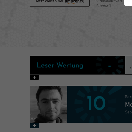
Jetzt kaufen bei
Buchhändler vor Ort
(Anzeige*)
-
Leser
-Wertung
1
Sac
10
Mo
Sep