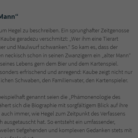
überprüfen.
 Mann“
v, um Hegel zu beschreiben. Ein sprunghafter Zeitgenosse
 Kaube geradezu verschmitzt: „Wer ihm eine Tierart
er und Maulwurf schwanken.“ So kam es, dass der
en neckisch schon in seinen Zwanzigern ein „alter Mann“
eit seines Lebens gern dem Bier und dem Kartenspiel.
sonders erfrischend und anregend: Kaube zeigt nicht nur
ichen Schwaben, den Familienvater, den Kartenspieler.
ispielhaft genannt seien die „Phämonenologie des
hert sich die Biographie mit sorgfältigem Blick auf ihre
 auch immer, wie Hegel zum Zeitpunkt des Verfassens
ch ausgetauscht hat. So entsteht ein umfassender,
 zuweilen tiefgehenden und komplexen Gedanken stets mit