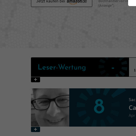
Jetzt kaufen bei
Buchhändler vor Ort
(Anzeige*)
-
Leser
-Wertung
1
Sac
8
Ca
Apr