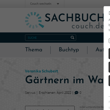
Couch wechseln
b
W
Thema
Buchtyp
Autor
Veronika Schubert
Gärtnern im Wan
Servus
Erschienen: April 2022
0
s
oder unterstütze Deinen