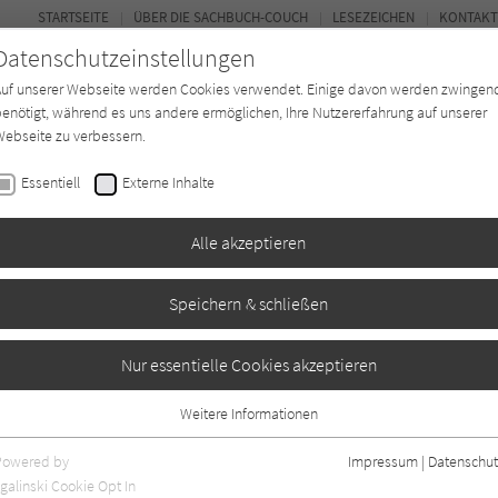
STARTSEITE
ÜBER DIE SACHBUCH-COUCH
LESEZEICHEN
KONTAKT
Datenschutzeinstellungen
Auf unserer Webseite werden Cookies verwendet. Einige davon werden zwingen
enötigt, während es uns andere ermöglichen, Ihre Nutzererfahrung auf unserer
ebseite zu verbessern.
FOR
Essentiell
Externe Inhalte
*in
Verlage
Magazin
Kino
Alle akzeptieren
Speichern & schließen
del
Nur essentielle Cookies akzeptieren
Weitere Informationen
Essentiell
Essentielle Cookies werden für grundlegende Funktionen der Webseite
Powered by
Impressum
|
Datenschut
benötigt. Dadurch ist gewährleistet, dass die Webseite einwandfrei
galinski Cookie Opt In