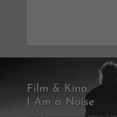
Film & Kino:
I Am a Noise
Die drei FilmemacherinnenMiri Navasky, Kar