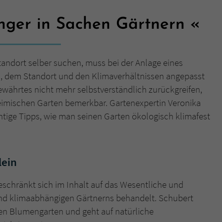
nger in Sachen Gärtnern
Name
tx_pwcomments_ahash
Anbieter
Literatur-Couch Medien GmbH & Co. KG
ndort selber suchen, muss bei der Anlage eines
Laufzeit
1 Jahr
, dem Standort und den Klimaverhältnissen angepasst
währtes nicht mehr selbstverständlich zurückgreifen,
Zweck
Cookie für Kommentare einzelner Buchtitel
imischen Garten bemerkbar. Gartenexpertin Veronika
htige Tipps, wie man seinen Garten ökologisch klimafest
Name
fe_typo_user
Anbieter
Literatur-Couch Medien GmbH & Co. KG
lein
Laufzeit
Session
eschränkt sich im Inhalt auf das Wesentliche und
Dieses Cookie gewährleistet die Kommunikation der
und klimaabhängigen Gärtnerns behandelt. Schubert
Webseite mit dem Benutzer. Es wird benötigt um z. B.
Zweck
en Blumengarten und geht auf natürliche
den Sicherheitscode des Kontaktformulars zu