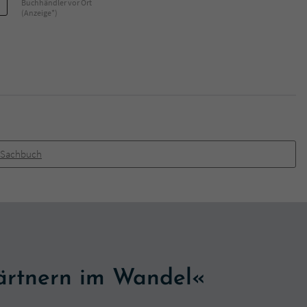
Buchhändler vor Ort
(Anzeige*)
Sachbuch
ärtnern im Wandel«