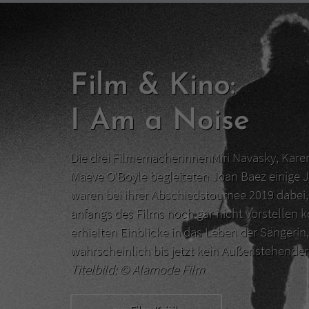
Film & Kino:
I Am a Noise
Die drei FilmemacherinnenMiri Navasky, Kar
Maeve O‘Boyle begleiteten Joan Baez einige J
waren bei ihrer Abschiedstournee 2019 dabei, 
anfangs des Films noch gar nicht vorstellen 
erhielten Einblicke in das Leben der Sängerin,
wahrscheinlich bis jetzt kein Außenstehend
Titelbild: ©
Alamode Film