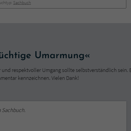
überprüfen.
uchtyp:
Sachbuch
lüchtige Umarmung«
r und respektvoller Umgang sollte selbstverständlich sein. 
mmentar kennzeichnen. Vielen Dank!
m Sachbuch.