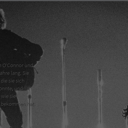
en O‘Connor und
ahre lang. Sie
die sie sich
konnte, und
 wie sie
er bekommen hat.