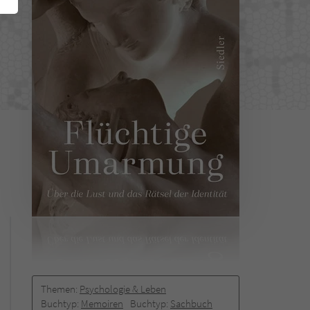
Themen:
Psychologie & Leben
Buchtyp:
Memoiren
Buchtyp:
Sachbuch