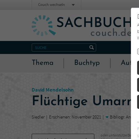
Couch wechseln
b
W
Thema
Buchtyp
Autor
David Mendelsohn
Flüchtige Umar
Siedler
Erschienen: November 2021
Bibliogr. Angab
s
oder unterstütze Deinen