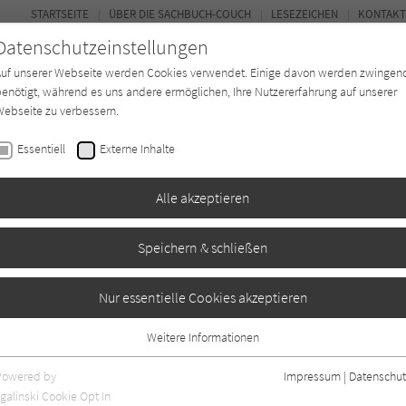
STARTSEITE
ÜBER DIE SACHBUCH-COUCH
LESEZEICHEN
KONTAKT
Datenschutzeinstellungen
Auf unserer Webseite werden Cookies verwendet. Einige davon werden zwingen
enötigt, während es uns andere ermöglichen, Ihre Nutzererfahrung auf unserer
ebseite zu verbessern.
FOR
Essentiell
Externe Inhalte
*in
Verlage
Magazin
Kino
Alle akzeptieren
Speichern & schließen
mung
Nur essentielle Cookies akzeptieren
Weitere Informationen
en
0
Essentiell
Essentielle Cookies werden für grundlegende Funktionen der Webseite
Powered by
Impressum
|
Datenschut
benötigt. Dadurch ist gewährleistet, dass die Webseite einwandfrei
galinski Cookie Opt In