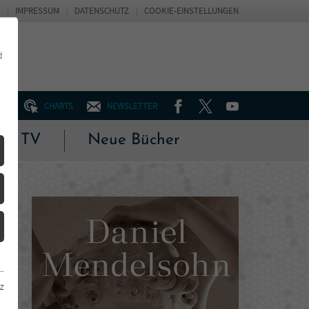
IMPRESSUM
DATENSCHUTZ
COOKIE-EINSTELLUNGEN
d
FACEBOOK
TWITTER
YOUTUBE
UM
CHARTS
NEWSLETTER
 & TV
Neue Bücher
z