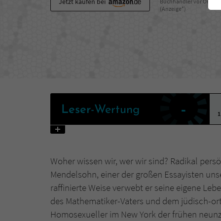
Jetzt kaufen bei
Buchhändler vor Ort
(Anzeige*)
-
Leser
-Wertung
1
Woher wissen wir, wer wir sind? Radikal persö
Mendelsohn, einer der großen Essayisten unser
raffinierte Weise verwebt er seine eigene Leb
des Mathematiker-Vaters und dem jüdisch-ort
Homosexueller im New York der frühen neunzi