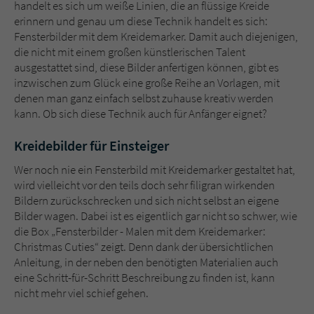
Sicherheitscode des Kontaktformulars zu
handelt es sich um weiße Linien, die an flüssige Kreide
überprüfen.
erinnern und genau um diese Technik handelt es sich:
Fensterbilder mit dem Kreidemarker. Damit auch diejenigen,
die nicht mit einem großen künstlerischen Talent
ausgestattet sind, diese Bilder anfertigen können, gibt es
inzwischen zum Glück eine große Reihe an Vorlagen, mit
denen man ganz einfach selbst zuhause kreativ werden
kann. Ob sich diese Technik auch für Anfänger eignet?
Kreidebilder für Einsteiger
Wer noch nie ein Fensterbild mit Kreidemarker gestaltet hat,
wird vielleicht vor den teils doch sehr filigran wirkenden
Bildern zurückschrecken und sich nicht selbst an eigene
Bilder wagen. Dabei ist es eigentlich gar nicht so schwer, wie
die Box „Fensterbilder - Malen mit dem Kreidemarker:
Christmas Cuties“ zeigt. Denn dank der übersichtlichen
Anleitung, in der neben den benötigten Materialien auch
eine Schritt-für-Schritt Beschreibung zu finden ist, kann
nicht mehr viel schief gehen.