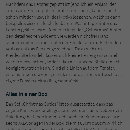
Nachdem das Fenster geputzt ist (endlich ein Anlass, der
einen zum Fensterputzen motivieren kann), kann es auch
schon mit der Auswahl des Motivs losgehen, welches dann
beispielsweise mit leicht lösbarem Washi Tape hinter das
Fenster geklebt wird. Denn hier liegt das „Geheimnis“ hinter
den detailreichen Bildern: Sie werden nicht frei Hand,
sondern mithilfe einer hinter der Fensterscheibe klebenden
Vorlage auf das Fenster gezeichnet. Da es sich um
Kreidestifte handelt, lassen sich kleine Fehler ganz schnell
wieder wegwischen, sodass die misslungene Stelle einfach
korrigiert werden kann. Sind alle Linien auf dem Fenster,
wird nur noch die Vorlage entfernt und schon wird auch das
eigene Fenster dekorativ geschmückt.
Alles in einer Box
Das Set „Christmas Cuties“ ist so ausgestattet, dass das
eigene Kunstwerk direkt gestartet werden kann. Neben dem
Anleitungsheftchen finden sich noch ein Kreidemarker und
sechs XXL-Vorlagen in der Box, die mit 65cm x 80cm wirklich
groß sind und das Fenster gut ausfüllen. Die Vorlagebögen