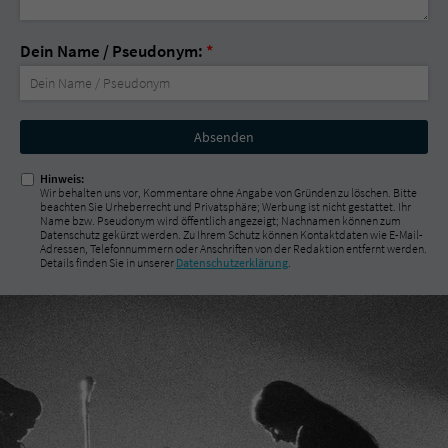
Dein Name / Pseudonym:
*
Nicht
ausfüllen!
Hinweis:
Wir behalten uns vor, Kommentare ohne Angabe von Gründen zu löschen. Bitte
beachten Sie Urheberrecht und Privatsphäre; Werbung ist nicht gestattet. Ihr
Name bzw. Pseudonym wird öffentlich angezeigt; Nachnamen können zum
Datenschutz gekürzt werden. Zu Ihrem Schutz können Kontaktdaten wie E-Mail-
Adressen, Telefonnummern oder Anschriften von der Redaktion entfernt werden.
Details finden Sie in unserer
Datenschutzerklärung
.