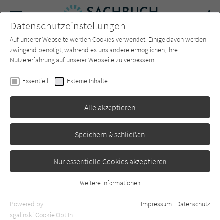
Navigation
Datenschutzeinstellungen
Couch
wechse
Auf unserer Webseite werden Cookies verwendet. Einige davon werden
Forum
Charts
Newsletter
SUCHE
zwingend benötigt, während es uns andere ermöglichen, Ihre
Nutzererfahrung auf unserer Webseite zu verbessern.
Fensterbilder malen mit dem
Essentiell
Externe Inhalte
Kreidemarker
Alle akzeptieren
Edition Michael Fischer
Erschienen: Dezember 2021
0
Speichern & schließen
Nur essentielle Cookies akzeptieren
Weitere Informationen
Essentiell
Essentielle Cookies werden für grundlegende Funktionen der
Powered by
Impressum
|
Datenschutz
Webseite benötigt. Dadurch ist gewährleistet, dass die Webseite
sgalinski Cookie Opt In