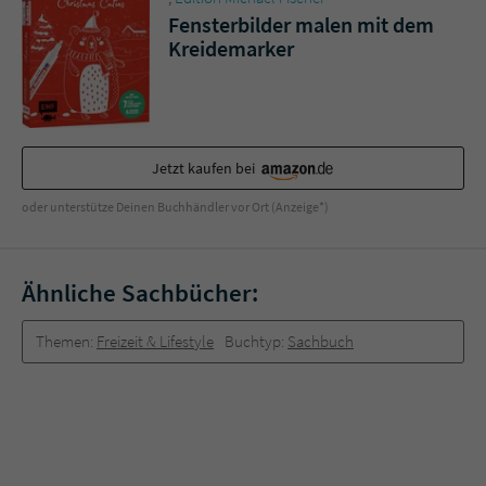
Fensterbilder malen mit dem
Kreidemarker
Jetzt kaufen bei
oder unterstütze Deinen Buchhändler vor Ort (Anzeige*)
Ähnliche Sachbücher:
Themen:
Freizeit & Lifestyle
Buchtyp:
Sachbuch