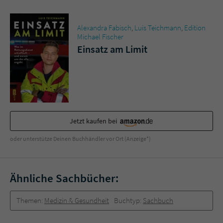
Sicherheitscode des Kontaktformulars zu
überprüfen.
Alexandra Fabisch
,
Luis Teichmann
,
Edition
Michael Fischer
Einsatz am Limit
Jetzt kaufen bei
oder unterstütze Deinen Buchhändler vor Ort (Anzeige*)
Ähnliche Sachbücher:
Themen:
Medizin & Gesundheit
Buchtyp:
Sachbuch