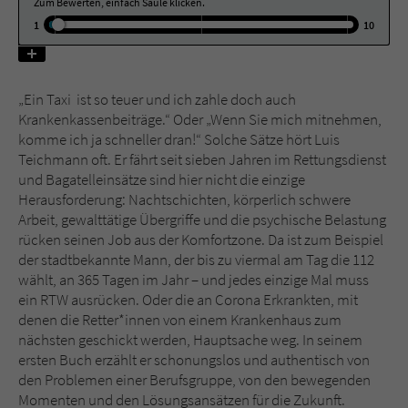
Zum Bewerten, einfach Säule klicken.
1
10
Name
tx_pwcomments_ahash
Anbieter
Literatur-Couch Medien GmbH & Co. KG
„Ein Taxi ist so teuer und ich zahle doch auch
Krankenkassenbeiträge.“ Oder „Wenn Sie mich mitnehmen,
Laufzeit
1 Jahr
komme ich ja schneller dran!“ Solche Sätze hört Luis
Teichmann oft. Er fährt seit sieben Jahren im Rettungsdienst
Zweck
Cookie für Kommentare einzelner Buchtitel
und Bagatelleinsätze sind hier nicht die einzige
Herausforderung: Nachtschichten, körperlich schwere
Arbeit, gewalttätige Übergriffe und die psychische Belastung
Name
fe_typo_user
rücken seinen Job aus der Komfortzone. Da ist zum Beispiel
der stadtbekannte Mann, der bis zu viermal am Tag die 112
Anbieter
Literatur-Couch Medien GmbH & Co. KG
wählt, an 365 Tagen im Jahr – und jedes einzige Mal muss
ein RTW ausrücken. Oder die an Corona Erkrankten, mit
Laufzeit
Session
denen die Retter*innen von einem Krankenhaus zum
nächsten geschickt werden, Hauptsache weg. In seinem
Dieses Cookie gewährleistet die
ersten Buch erzählt er schonungslos und authentisch von
Kommunikation der Webseite mit dem
den Problemen einer Berufsgruppe, von den bewegenden
Zweck
Benutzer. Es wird benötigt um z. B. den
Momenten und den Lösungsansätzen für die Zukunft.