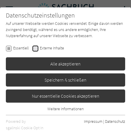
Navigation
Datenschutzeinstellungen
Couch
wechse
Auf unserer Webseite werden Cookies verwendet. Einige davon werden
Forum
Charts
Newsletter
SUCHE
zwingend benötigt, während es uns andere ermöglichen, Ihre
Nutzererfahrung auf unserer Webseite zu verbessern.
Alexandra Fabisch
,
Luis Teichmann
Essentiell
Externe Inhalte
Einsatz am Limit
Alle akzeptieren
Edition Michael Fischer
Erschienen: Mai 2022
0
Speichern & schließen
Nur essentielle Cookies akzeptieren
Weitere Informationen
Essentiell
Essentielle Cookies werden für grundlegende Funktionen der
Powered by
Impressum
|
Datenschutz
Webseite benötigt. Dadurch ist gewährleistet, dass die Webseite
sgalinski Cookie Opt In