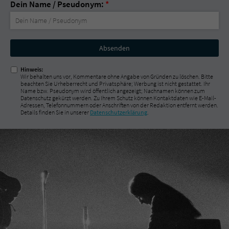
Dein Name / Pseudonym:
*
Nicht
ausfüllen!
Hinweis:
Wir behalten uns vor, Kommentare ohne Angabe von Gründen zu löschen. Bitte
beachten Sie Urheberrecht und Privatsphäre; Werbung ist nicht gestattet. Ihr
Name bzw. Pseudonym wird öffentlich angezeigt; Nachnamen können zum
Datenschutz gekürzt werden. Zu Ihrem Schutz können Kontaktdaten wie E-Mail-
Adressen, Telefonnummern oder Anschriften von der Redaktion entfernt werden.
Details finden Sie in unserer
Datenschutzerklärung
.