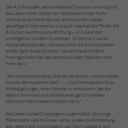
Sicherheitscode des Kontaktformulars zu
Seit 4,6 Milliarden Jahren treibt die Evolution unermüdlich
überprüfen.
das Leben voran. Wesen von abenteuerlichster Form
erschienen auf der Erde und verschwanden wieder,
gewaltige Echsen ebenso wie auch katzengroße Pferde. Die
Evolution kennt nur eine Richtung – und die endet
unweigerlich mit dem Aussterben. Es liest sich wie ein
Kuriositätenkabinett, wer alles schon die Bühne betreten
durfte. Denn eines ist sicher: Wer einmal einen Blick
hineingeworfen hat, der kommt aus dem Staunen nicht
mehr raus!
„Der menschliche Gang ist eines der großen unterschätzten
Wunder der modernen Welt. (…) Doch niemandem ist es
bislang gelungen, einen Roboter zu entwickeln, der die
natürliche Anmut und Athletik eines ganz normalen
Menschen beim Gehen imitieren kann.“
Das Leben auf der Erde begann ungemütlich: Der junge
Planet tobte viele Millionen Jahre, sodass die Entstehung
des Lebens erst nicht möglich war. Doch sobald er sich