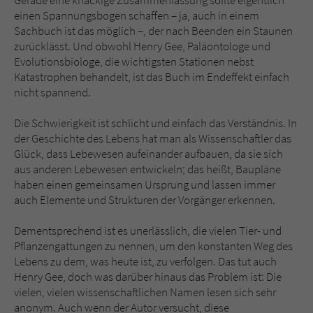
einen Spannungsbogen schaffen – ja, auch in einem
Sachbuch ist das möglich –, der nach Beenden ein Staunen
zurücklässt. Und obwohl Henry Gee, Paläontologe und
Evolutionsbiologe, die wichtigsten Stationen nebst
Katastrophen behandelt, ist das Buch im Endeffekt einfach
nicht spannend.
Die Schwierigkeit ist schlicht und einfach das Verständnis. In
der Geschichte des Lebens hat man als Wissenschaftler das
Glück, dass Lebewesen aufeinander aufbauen, da sie sich
aus anderen Lebewesen entwickeln; das heißt, Baupläne
haben einen gemeinsamen Ursprung und lassen immer
auch Elemente und Strukturen der Vorgänger erkennen.
Dementsprechend ist es unerlässlich, die vielen Tier- und
Pflanzengattungen zu nennen, um den konstanten Weg des
Lebens zu dem, was heute ist, zu verfolgen. Das tut auch
Henry Gee, doch was darüber hinaus das Problem ist: Die
vielen, vielen wissenschaftlichen Namen lesen sich sehr
anonym. Auch wenn der Autor versucht, diese