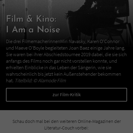
Film & Kino:
I Am a Noise
Die drei FilmemacherinnenMiri Navasky, Karen O‘Connor
und Maeve O‘Boyle begleiteten Joan Baez einige Jahre lang.
Sie waren bei ihrer Abschiedstournee 2019 dabei, die sie sich
anfangs des Films noch gar nicht vorstellen konnte, und
erhielten Einblicke in das Leben der Sängerin, wie sie
wahrscheinlich bis jetzt kein Außenstehender bekommen
hat.
Titelbild: ©
Alamode Film
zur Film-Kritik
Schau doch mal bei den weiteren Online-Magazinen der
Literatur-Couch vorbei: