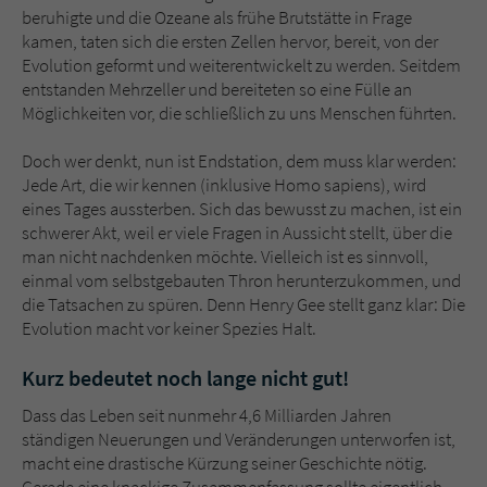
beruhigte und die Ozeane als frühe Brutstätte in Frage
kamen, taten sich die ersten Zellen hervor, bereit, von der
Evolution geformt und weiterentwickelt zu werden. Seitdem
entstanden Mehrzeller und bereiteten so eine Fülle an
Möglichkeiten vor, die schließlich zu uns Menschen führten.
Doch wer denkt, nun ist Endstation, dem muss klar werden:
Jede Art, die wir kennen (inklusive Homo sapiens), wird
eines Tages aussterben. Sich das bewusst zu machen, ist ein
schwerer Akt, weil er viele Fragen in Aussicht stellt, über die
man nicht nachdenken möchte. Vielleich ist es sinnvoll,
einmal vom selbstgebauten Thron herunterzukommen, und
die Tatsachen zu spüren. Denn Henry Gee stellt ganz klar: Die
Evolution macht vor keiner Spezies Halt.
Kurz bedeutet noch lange nicht gut!
Dass das Leben seit nunmehr 4,6 Milliarden Jahren
ständigen Neuerungen und Veränderungen unterworfen ist,
macht eine drastische Kürzung seiner Geschichte nötig.
Gerade eine knackige Zusammenfassung sollte eigentlich