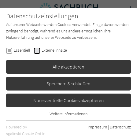
Navigation
Datenschutzeinstellungen
Couch
wechse
Auf unserer Webseite werden Cookies verwendet. Einige davon werden
Forum
Charts
Newsletter
SUCHE
zwingend benötigt, während es uns andere ermöglichen, Ihre
Nutzererfahrung auf unserer Webseite zu verbessern.
Henry Gee
Essentiell
Externe Inhalte
Eine (sehr) kurze Geschichte
Alle akzeptieren
des Lebens
Hoffmann und Campe
Erschienen: Oktober 2021
0
Speichern & schließen
Nur essentielle Cookies akzeptieren
Weitere Informationen
Essentiell
Essentielle Cookies werden für grundlegende Funktionen der
Powered by
Impressum
|
Datenschutz
Webseite benötigt. Dadurch ist gewährleistet, dass die Webseite
sgalinski Cookie Opt In