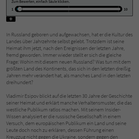
Zum Bewerten, einfach Säule klicken.
1
10
Name
tx_pwcomments_ahash
Anbieter
Literatur-Couch Medien GmbH & Co. KG
In Russland geboren und aufgewachsen, hat er die Kultur des
Landes über Jahrzehnte selbst gelebt. Trotzdem ist seine
Laufzeit
1 Jahr
Heimat ihm jetzt, nach den Ereignissen der letzten Jahre,
fremd geworden. Immer wieder stellt er sich die gleiche
Zweck
Cookie für Kommentare einzelner Buchtitel
Frage: Wohin mit diesem neuen Russland? Was tun mit dem
größten Land des Kontinents, das sich in den letzten dreißig
Jahren mehr verändert hat, als manches Land in den letzten
Name
fe_typo_user
dreihundert?
Anbieter
Literatur-Couch Medien GmbH & Co. KG
Vladimir Esipov blickt auf die letzten 30 Jahre der Geschichte
seiner Heimat und erklärt manche Verhaltensmuster, die das
Laufzeit
Session
westliche Publikum ratlos machen. Mit seinem Insider-
Wissen analysiert er die russische Gesellschaft in einem
Dieses Cookie gewährleistet die
Versuch, dem europäischen Publikum ein Land und seine
Kommunikation der Webseite mit dem
Leute doch noch zu erklären, dessen Führung einen
Zweck
Benutzer. Es wird benötigt um z. B. den
Kreuzzug nicht gegen die Ukraine, sondern gegen den