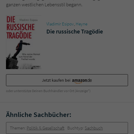
Sicherheitscode des Kontaktformulars zu
ganzen westlichen Lebensstil begann.
überprüfen.
Vladimir Esipov
,
Heyne
Die russische Tragödie
Jetzt kaufen bei
oder unterstütze Deinen Buchhändler vor Ort (Anzeige*)
Ähnliche Sachbücher:
Themen:
Politik & Gesellschaft
Buchtyp:
Sachbuch