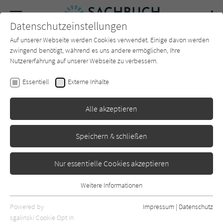
Navigation
Datenschutzeinstellungen
Couch
wechse
Auf unserer Webseite werden Cookies verwendet. Einige davon werden
Forum
Charts
Newsletter
SUCHE
zwingend benötigt, während es uns andere ermöglichen, Ihre
Nutzererfahrung auf unserer Webseite zu verbessern.
Vladimir Esipov
Essentiell
Externe Inhalte
Die russische Tragödie
Alle akzeptieren
Heyne
Erschienen: März 2024
0
Speichern & schließen
Nur essentielle Cookies akzeptieren
Weitere Informationen
Essentiell
Essentielle Cookies werden für grundlegende Funktionen der
Powered by
Impressum
|
Datenschutz
Webseite benötigt. Dadurch ist gewährleistet, dass die Webseite
sgalinski Cookie Opt In