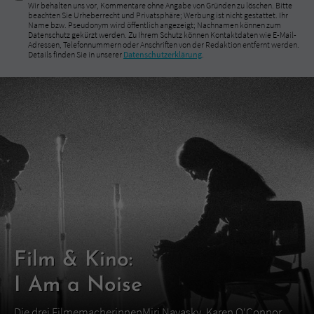
Wir behalten uns vor, Kommentare ohne Angabe von Gründen zu löschen. Bitte
beachten Sie Urheberrecht und Privatsphäre; Werbung ist nicht gestattet. Ihr
Name bzw. Pseudonym wird öffentlich angezeigt; Nachnamen können zum
Datenschutz gekürzt werden. Zu Ihrem Schutz können Kontaktdaten wie E-Mail-
Adressen, Telefonnummern oder Anschriften von der Redaktion entfernt werden.
Details finden Sie in unserer
Datenschutzerklärung
.
Film & Kino:
I Am a Noise
Die drei FilmemacherinnenMiri Navasky, Karen O‘Connor