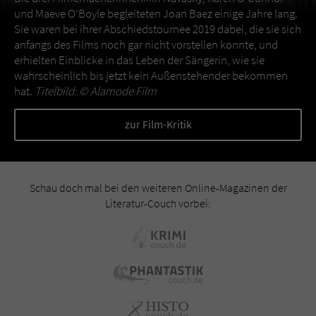
und Maeve O‘Boyle begleiteten Joan Baez einige Jahre lang.
Sie waren bei ihrer Abschiedstournee 2019 dabei, die sie sich
anfangs des Films noch gar nicht vorstellen konnte, und
erhielten Einblicke in das Leben der Sängerin, wie sie
wahrscheinlich bis jetzt kein Außenstehender bekommen
hat.
Titelbild: ©
Alamode Film
zur Film-Kritik
Schau doch mal bei den weiteren Online-Magazinen der
Literatur-Couch vorbei: