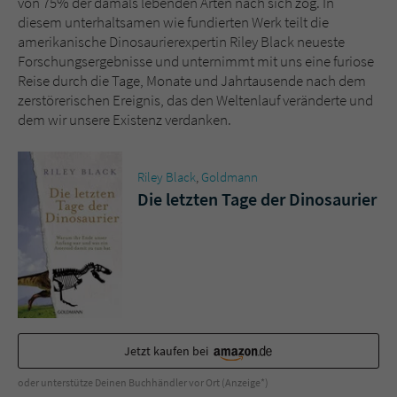
von 75% der damals lebenden Arten nach sich zog. In
Sicherheitscode des Kontaktformulars zu
diesem unterhaltsamen wie fundierten Werk teilt die
überprüfen.
amerikanische Dinosaurierexpertin Riley Black neueste
Forschungsergebnisse und unternimmt mit uns eine furiose
Reise durch die Tage, Monate und Jahrtausende nach dem
zerstörerischen Ereignis, das den Weltenlauf veränderte und
dem wir unsere Existenz verdanken.
Riley Black
,
Goldmann
Die letzten Tage der Dinosaurier
Jetzt kaufen bei
oder unterstütze Deinen Buchhändler vor Ort (Anzeige*)