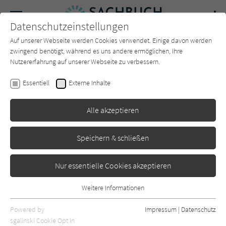
Navigation
Datenschutzeinstellungen
Couch
wechse
Auf unserer Webseite werden Cookies verwendet. Einige davon werden
Forum
Charts
Newsletter
SUCHE
zwingend benötigt, während es uns andere ermöglichen, Ihre
Nutzererfahrung auf unserer Webseite zu verbessern.
Riley Black
Essentiell
Externe Inhalte
Die letzten Tage der
Alle akzeptieren
Dinosaurier
Goldmann
Erschienen: November 2022
0
Speichern & schließen
Nur essentielle Cookies akzeptieren
Weitere Informationen
Essentiell
Essentielle Cookies werden für grundlegende Funktionen der
Powered by
Impressum
|
Datenschutz
Webseite benötigt. Dadurch ist gewährleistet, dass die Webseite
sgalinski Cookie Opt In