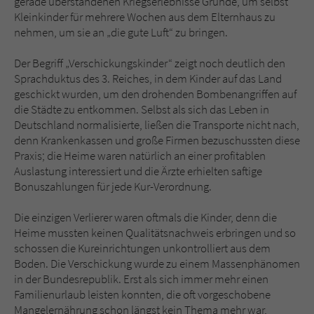
gerade überstandenen Kriegserlebnisse Gründe, um selbst
Kleinkinder für mehrere Wochen aus dem Elternhaus zu
nehmen, um sie an „die gute Luft“ zu bringen.
Der Begriff „Verschickungskinder“ zeigt noch deutlich den
Sprachduktus des 3. Reiches, in dem Kinder auf das Land
geschickt wurden, um den drohenden Bombenangriffen auf
die Städte zu entkommen. Selbst als sich das Leben in
Deutschland normalisierte, ließen die Transporte nicht nach,
denn Krankenkassen und große Firmen bezuschussten diese
Praxis; die Heime waren natürlich an einer profitablen
Auslastung interessiert und die Ärzte erhielten saftige
Bonuszahlungen für jede Kur-Verordnung.
Die einzigen Verlierer waren oftmals die Kinder, denn die
Heime mussten keinen Qualitätsnachweis erbringen und so
schossen die Kureinrichtungen unkontrolliert aus dem
Boden. Die Verschickung wurde zu einem Massenphänomen
in der Bundesrepublik. Erst als sich immer mehr einen
Familienurlaub leisten konnten, die oft vorgeschobene
Mangelernährung schon längst kein Thema mehr war,