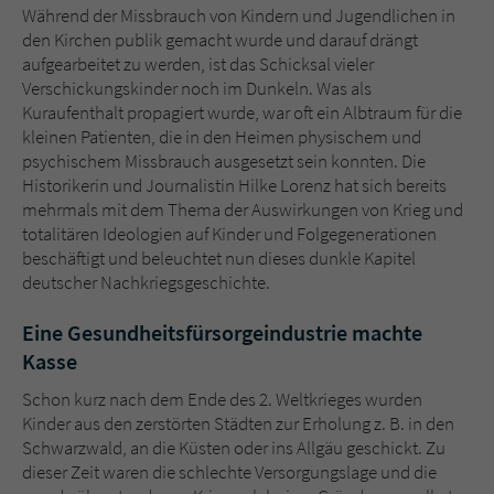
Sicherheitscode des Kontaktformulars zu
Während der Missbrauch von Kindern und Jugendlichen in
überprüfen.
den Kirchen publik gemacht wurde und darauf drängt
aufgearbeitet zu werden, ist das Schicksal vieler
Verschickungskinder noch im Dunkeln. Was als
Kuraufenthalt propagiert wurde, war oft ein Albtraum für die
kleinen Patienten, die in den Heimen physischem und
psychischem Missbrauch ausgesetzt sein konnten. Die
Historikerin und Journalistin Hilke Lorenz hat sich bereits
mehrmals mit dem Thema der Auswirkungen von Krieg und
totalitären Ideologien auf Kinder und Folgegenerationen
beschäftigt und beleuchtet nun dieses dunkle Kapitel
deutscher Nachkriegsgeschichte.
Eine Gesundheitsfürsorgeindustrie machte
Kasse
Schon kurz nach dem Ende des 2. Weltkrieges wurden
Kinder aus den zerstörten Städten zur Erholung z. B. in den
Schwarzwald, an die Küsten oder ins Allgäu geschickt. Zu
dieser Zeit waren die schlechte Versorgungslage und die