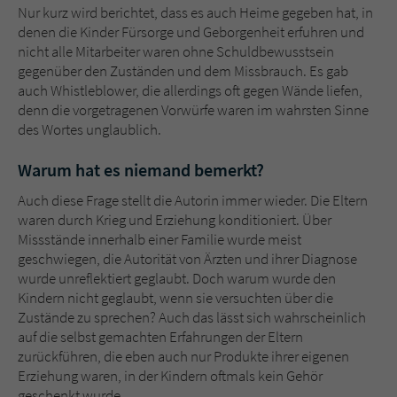
Nur kurz wird berichtet, dass es auch Heime gegeben hat, in
denen die Kinder Fürsorge und Geborgenheit erfuhren und
nicht alle Mitarbeiter waren ohne Schuldbewusstsein
gegenüber den Zuständen und dem Missbrauch. Es gab
auch Whistleblower, die allerdings oft gegen Wände liefen,
denn die vorgetragenen Vorwürfe waren im wahrsten Sinne
des Wortes unglaublich.
Warum hat es niemand bemerkt?
Auch diese Frage stellt die Autorin immer wieder. Die Eltern
waren durch Krieg und Erziehung konditioniert. Über
Missstände innerhalb einer Familie wurde meist
geschwiegen, die Autorität von Ärzten und ihrer Diagnose
wurde unreflektiert geglaubt. Doch warum wurde den
Kindern nicht geglaubt, wenn sie versuchten über die
Zustände zu sprechen? Auch das lässt sich wahrscheinlich
auf die selbst gemachten Erfahrungen der Eltern
zurückführen, die eben auch nur Produkte ihrer eigenen
Erziehung waren, in der Kindern oftmals kein Gehör
geschenkt wurde.