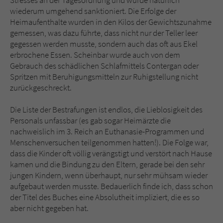
Stresses an der Tagesordnung und wurde natürlich
wiederum umgehend sanktioniert. Die Erfolge der
Heimaufenthalte wurden in den Kilos der Gewichtszunahme
gemessen, was dazu führte, dass nicht nur der Teller leer
gegessen werden musste, sondern auch das oft aus Ekel
erbrochene Essen. Scheinbar wurde auch von dem
Gebrauch des schädlichen Schlafmittels Contergan oder
Spritzen mit Beruhigungsmitteln zur Ruhigstellung nicht
zurückgeschreckt.
Die Liste der Bestrafungen ist endlos, die Lieblosigkeit des
Personals unfassbar (es gab sogar Heimärzte die
nachweislich im 3. Reich an Euthanasie-Programmen und
Menschenversuchen teilgenommen hatten!). Die Folge war,
dass die Kinder oft völlig verängstigt und verstört nach Hause
kamen und die Bindung zu den Eltern, gerade bei den sehr
jungen Kindern, wenn überhaupt, nur sehr mühsam wieder
aufgebaut werden musste. Bedauerlich finde ich, dass schon
der Titel des Buches eine Absolutheit impliziert, die es so
aber nicht gegeben hat.