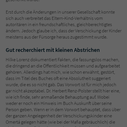
Erst durch die Änderungen in unserer Gesellschaft konnte
sich auch verbreitet das Eltern-Kind-Verhältnis vom
autoritären in ein freundschaftliches, gleichberechtigtes
ändern. Jedoch glaube ich, dass der Verschickung der Kinder
meistens aus der Fürsorge heraus zugestimmt wurde.
Gut recherchiert mit kleinen Abstrichen
Hilke Lorenz dokumentiert Fakten, die fassungslos machen,
die dringend an die Öffentlichkeit müssen und aufgearbeitet
gehören. Allerdings hat mich, wie schon erwähnt, gestört,
dass im Titel des Buches oft eine Absolutheit suggeriert
wurde, die es so nicht gab. Das Vorwort ist für mich jedoch
gar nicht akzeptabel. Dr. Herbert Renz-Polster stellt hier eine,
wie ich finde, sehr anmaßende Behauptung auf. Wobei
weder er noch ein Hinweis im Buch Auskunft über seine
Person geben. Wenn er in dem Vorwort behauptet, dass über
der ganzen Angelegenheit der Verschickungskinder eine
Omertá gelegen hätte (wie bei der Mafia gebräuchlich) die