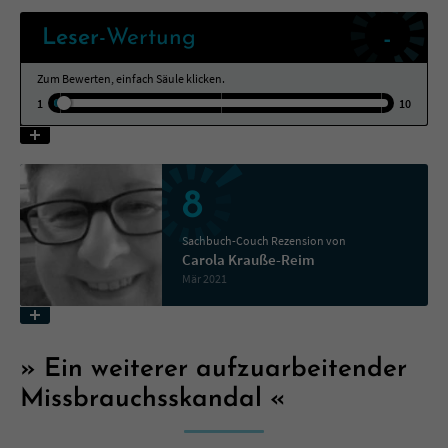
-
Leser
-Wertung
Name
tx_pwcomments_ahash
Zum Bewerten, einfach Säule klicken.
Anbieter
Literatur-Couch Medien GmbH & Co. KG
1
10
Laufzeit
1 Jahr
Zweck
Cookie für Kommentare einzelner Buchtitel
8
Sachbuch-Couch Rezension von
Name
fe_typo_user
Carola Krauße-Reim
Mär 2021
Anbieter
Literatur-Couch Medien GmbH & Co. KG
Laufzeit
Session
Ein weiterer aufzuarbeitender
Dieses Cookie gewährleistet die
Missbrauchsskandal
Kommunikation der Webseite mit dem
Zweck
Benutzer. Es wird benötigt um z. B. den