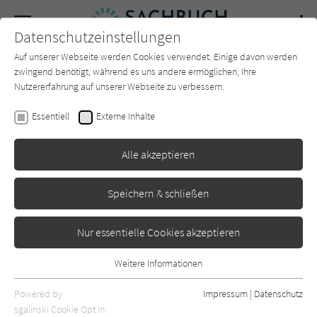
Navigation
Datenschutzeinstellungen
Couch
wechse
Auf unserer Webseite werden Cookies verwendet. Einige davon werden
Forum
Charts
Newsletter
SUCHE
zwingend benötigt, während es uns andere ermöglichen, Ihre
Nutzererfahrung auf unserer Webseite zu verbessern.
Hilke Lorenz
Essentiell
Externe Inhalte
Die Akte
Alle akzeptieren
Verschickungskinder
Beltz
Erschienen: Januar 2021
0
Speichern & schließen
Nur essentielle Cookies akzeptieren
Weitere Informationen
Essentiell
Essentielle Cookies werden für grundlegende Funktionen der
Powered by
Impressum
|
Datenschutz
Webseite benötigt. Dadurch ist gewährleistet, dass die Webseite
sgalinski Cookie Opt In