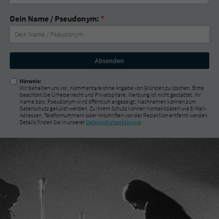
Dein Name / Pseudonym:
*
Nicht
ausfüllen!
Hinweis:
Wir behalten uns vor, Kommentare ohne Angabe von Gründen zu löschen. Bitte
beachten Sie Urheberrecht und Privatsphäre; Werbung ist nicht gestattet. Ihr
Name bzw. Pseudonym wird öffentlich angezeigt; Nachnamen können zum
Datenschutz gekürzt werden. Zu Ihrem Schutz können Kontaktdaten wie E-Mail-
Adressen, Telefonnummern oder Anschriften von der Redaktion entfernt werden.
Details finden Sie in unserer
Datenschutzerklärung
.