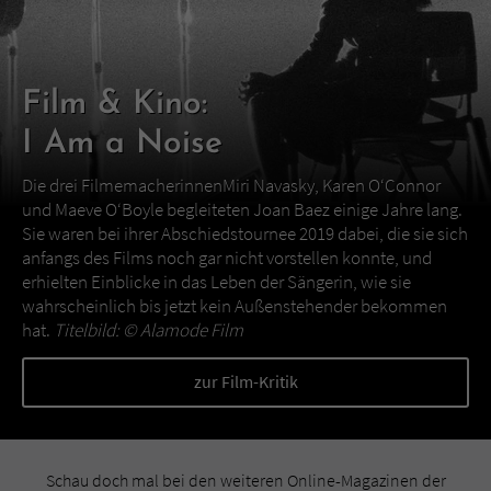
Film & Kino:
I Am a Noise
Die drei FilmemacherinnenMiri Navasky, Karen O‘Connor
und Maeve O‘Boyle begleiteten Joan Baez einige Jahre lang.
Sie waren bei ihrer Abschiedstournee 2019 dabei, die sie sich
anfangs des Films noch gar nicht vorstellen konnte, und
erhielten Einblicke in das Leben der Sängerin, wie sie
wahrscheinlich bis jetzt kein Außenstehender bekommen
hat.
Titelbild: ©
Alamode Film
zur Film-Kritik
Schau doch mal bei den weiteren Online-Magazinen der