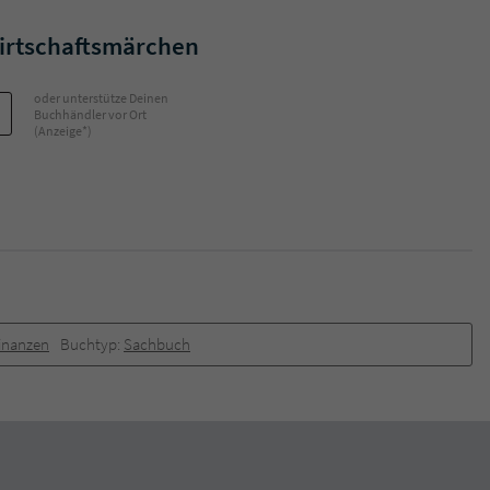
Wirtschaftsmärchen
oder unterstütze Deinen
Buchhändler vor Ort
(Anzeige*)
Finanzen
Buchtyp:
Sachbuch