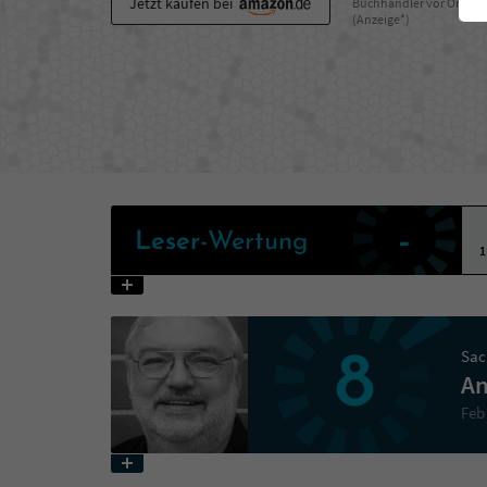
Jetzt kaufen bei
Buchhändler vor Ort
(Anzeige*)
-
Leser
-Wertung
1
Sac
8
An
Feb