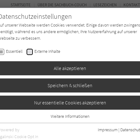
STARTSEITE
ÜBER DIE SACHBUCH-COUCH
LESEZEICHEN
KONTAKT
Datenschutzeinstellungen
Auf unserer Webseite werden Cookies verwendet. Einige davon werden zwingen
enötigt, während es uns andere ermöglichen, Ihre Nutzererfahrung auf unserer
ebseite zu verbessern.
FOR
Essentiell
Externe Inhalte
*in
Verlage
Magazin
Kino
Alle akzeptieren
Speichern & schließen
 Wirtschaftsmärchen
Nur essentielle Cookies akzeptieren
Weitere Informationen
Essentiell
Essentielle Cookies werden für grundlegende Funktionen der Webseite
Powered by
Impressum
|
Datenschut
benötigt. Dadurch ist gewährleistet, dass die Webseite einwandfrei
galinski Cookie Opt In