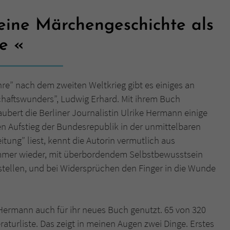
ine Märchengeschichte als
Name
tx_pwcomments_ahash
de
Anbieter
Literatur-Couch Medien GmbH & Co. KG
Laufzeit
1 Jahr
re” nach dem zweiten Weltkrieg gibt es einiges an
Zweck
Cookie für Kommentare einzelner Buchtitel
schaftswunders”, Ludwig Erhard. Mit ihrem Buch
ubert die Berliner Journalistin Ulrike Hermann einige
en Aufstieg der Bundesrepublik in der unmittelbaren
Name
fe_typo_user
itung” liest, kennt die Autorin vermutlich aus
Anbieter
Literatur-Couch Medien GmbH & Co. KG
 immer wieder, mit überbordendem Selbstbewusstsein
 stellen, und bei Widersprüchen den Finger in die Wunde
Laufzeit
Session
Dieses Cookie gewährleistet die Kommunikation der
e Hermann auch für ihr neues Buch genutzt. 65 von 320
Webseite mit dem Benutzer. Es wird benötigt um z. B.
Zweck
den Sicherheitscode des Kontaktformulars zu
aturliste. Das zeigt in meinen Augen zwei Dinge. Erstes