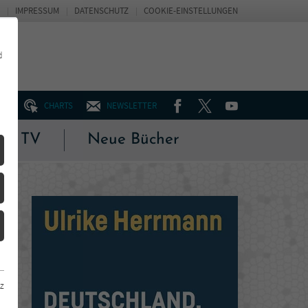
IMPRESSUM
DATENSCHUTZ
COOKIE-EINSTELLUNGEN
d
FACEBOOK
TWITTER
YOUTUBE
UM
CHARTS
NEWSLETTER
 & TV
Neue Bücher
z