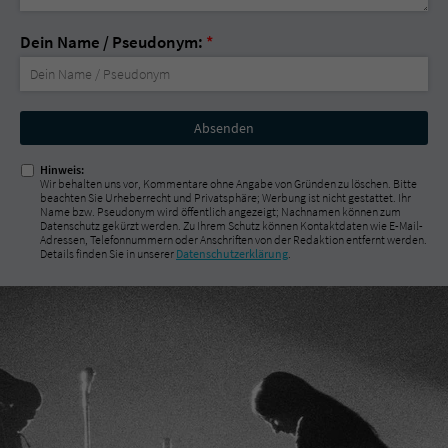
Dein Name / Pseudonym:
*
Nicht
ausfüllen!
Hinweis:
Wir behalten uns vor, Kommentare ohne Angabe von Gründen zu löschen. Bitte
beachten Sie Urheberrecht und Privatsphäre; Werbung ist nicht gestattet. Ihr
Name bzw. Pseudonym wird öffentlich angezeigt; Nachnamen können zum
Datenschutz gekürzt werden. Zu Ihrem Schutz können Kontaktdaten wie E-Mail-
Adressen, Telefonnummern oder Anschriften von der Redaktion entfernt werden.
Details finden Sie in unserer
Datenschutzerklärung
.