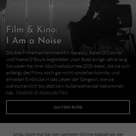
Film & Kino:
I Am a Noise
Die drei FilmemacherinnenMiri Navasky, Karen O‘Connor
und Maeve O‘Boyle begleiteten Joan Baez einige Jahre lang.
Sie waren bei ihrer Abschiedstournee 2019 dabei, die sie sich
anfangs des Films noch gar nicht vorstellen konnte, und
erhielten Einblicke in das Leben der Sängerin, wie sie
wahrscheinlich bis jetzt kein Außenstehender bekommen
hat.
Titelbild: ©
Alamode Film
zur Film-Kritik
Schau doch mal bei den weiteren Online-Magazinen der