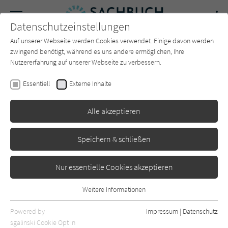
Navigation
Datenschutzeinstellungen
Couch
wechse
Auf unserer Webseite werden Cookies verwendet. Einige davon werden
Forum
Charts
Newsletter
SUCHE
zwingend benötigt, während es uns andere ermöglichen, Ihre
Nutzererfahrung auf unserer Webseite zu verbessern.
Rudolf Neumaier
Essentiell
Externe Inhalte
Das Reh
Alle akzeptieren
Hanser
Erschienen: Oktober 2022
0
Speichern & schließen
Nur essentielle Cookies akzeptieren
Weitere Informationen
Essentiell
Essentielle Cookies werden für grundlegende Funktionen der
Powered by
Impressum
|
Datenschutz
Webseite benötigt. Dadurch ist gewährleistet, dass die Webseite
sgalinski Cookie Opt In