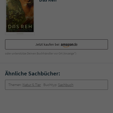
Sicherheitscode des Kontaktformulars zu
überprüfen.
Jetzt kaufen bei
oder unterstütze Deinen Buchhändler vor Ort (Anzeige*)
Ähnliche Sachbücher:
Themen:
Natur & Tier
Buchtyp:
Sachbuch