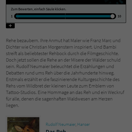
Zum Bewerten, einfach Säule klicken.
Name
tx_pwcomments_ahash
1
10
Anbieter
Literatur-Couch Medien GmbH & Co. KG
Rehe bezaubern. Ihre Anmut hat Maler wie Franz Marc und
Laufzeit
1 Jahr
Dichter wie Christian Morgenstern inspiriert. Und Bambi
streift als beliebtester Rehbock durch die Filmgeschichte.
Zweck
Cookie für Kommentare einzelner Buchtitel
Doch jetzt sollen die Rehe an der Misere der Wälder schuld
sein. Rudolf Neumaier beleuchtet die Erzählungen und
Debatten rund ums Reh über die Jahrhunderte hinweg.
Name
fe_typo_user
Erstmals erzählt er die faszinierende Kulturgeschichte des
Rehs vom Wildbret der kleinen Leute zum Emblem von
Anbieter
Literatur-Couch Medien GmbH & Co. KG
Tattoo-Studios. Eine Hommage an das Reh und ein Weckruf
für alle, denen die sagenhaften Waldwesen am Herzen
Laufzeit
Session
liegen.
Dieses Cookie gewährleistet die
Kommunikation der Webseite mit dem
Rudolf Neumaier
,
Hanser
Zweck
Benutzer. Es wird benötigt um z. B. den
Das Reh