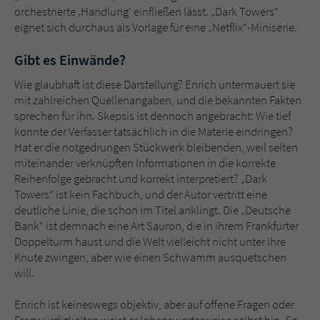
orchestrierte ‚Handlung‘ einfließen lässt. „Dark Towers“
eignet sich durchaus als Vorlage für eine „Netflix“-Miniserie.
Gibt es Einwände?
Wie glaubhaft ist diese Darstellung? Enrich untermauert sie
mit zahlreichen Quellenangaben, und die bekannten Fakten
sprechen für ihn. Skepsis ist dennoch angebracht: Wie tief
konnte der Verfasser tatsächlich in die Materie eindringen?
Hat er die notgedrungen Stückwerk bleibenden, weil selten
miteinander verknüpften Informationen in die korrekte
Reihenfolge gebracht und korrekt interpretiert? „Dark
Towers“ ist kein Fachbuch, und der Autor vertritt eine
deutliche Linie, die schon im Titel anklingt. Die „Deutsche
Bank“ ist demnach eine Art Sauron, die in ihrem Frankfurter
Doppelturm haust und die Welt vielleicht nicht unter ihre
Knute zwingen, aber wie einen Schwamm ausquetschen
will.
Enrich ist keineswegs objektiv, aber auf offene Fragen oder
Fragwürdigkeiten weist er lobenswerterweise selbst hin. So