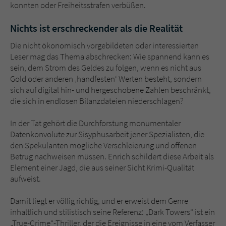
konnten oder Freiheitsstrafen verbüßen.
Nichts ist erschreckender als die Realität
Die nicht ökonomisch vorgebildeten oder interessierten
Leser mag das Thema abschrecken: Wie spannend kann es
sein, dem Strom des Geldes zu folgen, wenn es nicht aus
Gold oder anderen ‚handfesten‘ Werten besteht, sondern
sich auf digital hin- und hergeschobene Zahlen beschränkt,
die sich in endlosen Bilanzdateien niederschlagen?
In der Tat gehört die Durchforstung monumentaler
Datenkonvolute zur Sisyphusarbeit jener Spezialisten, die
den Spekulanten mögliche Verschleierung und offenen
Betrug nachweisen müssen. Enrich schildert diese Arbeit als
Element einer Jagd, die aus seiner Sicht Krimi-Qualität
aufweist.
Damit liegt er völlig richtig, und er erweist dem Genre
inhaltlich und stilistisch seine Referenz: „Dark Towers“ ist ein
„True-Crime“-Thriller, der die Ereignisse in eine vom Verfasser