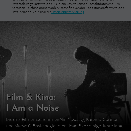
Datenschutz gekürzt werden. Zu Ihrem Schutz können Kontaktdaten wie E-Mail-
Adressen, Telefonnummern oder Anschriften von der Redaktion entfernt werden.
Details finden Sie in unserer
Datenschutzerklärung
.
Film & Kino:
I Am a Noise
Die drei FilmemacherinnenMiri Navasky, Karen O‘Connor
und Maeve O‘Boyle begleiteten Joan Baez einige Jahre lang.