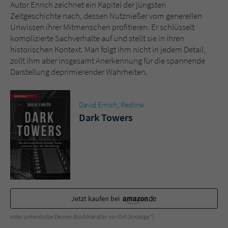
Autor Enrich zeichnet ein Kapitel der jüngsten
Zeitgeschichte nach, dessen Nutznießer vom generellen
Unwissen ihrer Mitmenschen profitieren. Er schlüsselt
komplizierte Sachverhalte auf und stellt sie in ihren
historischen Kontext. Man folgt ihm nicht in jedem Detail,
zollt ihm aber insgesamt Anerkennung für die spannende
Darstellung deprimierender Wahrheiten.
David Enrich
,
Redline
Dark Towers
Jetzt kaufen bei
oder unterstütze Deinen Buchhändler vor Ort (Anzeige*)