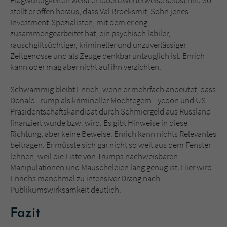
stellt er offen heraus, dass Val Broeksmit, Sohn jenes
Investment-Spezialisten, mit dem er eng
zusammengearbeitet hat, ein psychisch labiler,
rauschgiftsüchtiger, krimineller und unzuverlässiger
Zeitgenosse und als Zeuge denkbar untauglich ist. Enrich
kann oder mag aber nicht auf ihn verzichten.
Schwammig bleibt Enrich, wenn er mehrfach andeutet, dass
Donald Trump als krimineller Möchtegern-Tycoon und US-
Präsidentschaftskandidat durch Schmiergeld aus Russland
finanziert wurde bzw. wird. Es gibt Hinweise in diese
Richtung, aber keine Beweise. Enrich kann nichts Relevantes
beitragen. Er müsste sich gar nicht so weit aus dem Fenster
lehnen, weil die Liste von Trumps nachweisbaren
Manipulationen und Mauscheleien lang genug ist. Hier wird
Enrichs manchmal zu intensiver Drang nach
Publikumswirksamkeit deutlich.
Fazit