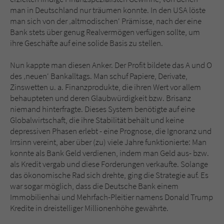
man in Deutschland nur träumen konnte. In den USA löste
man sich von der ‚altmodischen‘ Prämisse, nach der eine
Bank stets über genug Realvermögen verfügen sollte, um
ihre Geschäfte auf eine solide Basis zu stellen.
Nun kappte man diesen Anker. Der Profit bildete das A und O
des ‚neuen‘ Bankalltags. Man schuf Papiere, Derivate,
Zinswetten u. a. Finanzprodukte, die ihren Wert vor allem
behaupteten und deren Glaubwürdigkeit bzw. Brisanz
niemand hinterfragte. Dieses System benötigte auf eine
Globalwirtschaft, die ihre Stabilität behält und keine
depressiven Phasen erlebt - eine Prognose, die Ignoranz und
Irrsinn vereint, aber über (zu) viele Jahre funktionierte: Man
konnte als Bank Geld verdienen, indem man Geld aus- bzw.
als Kredit vergab und diese Forderungen verkaufte. Solange
das ökonomische Rad sich drehte, ging die Strategie auf. Es
war sogar möglich, dass die Deutsche Bank einem
Immobilienhai und Mehrfach-Pleitier namens Donald Trump
Kredite in dreistelliger Millionenhöhe gewährte.