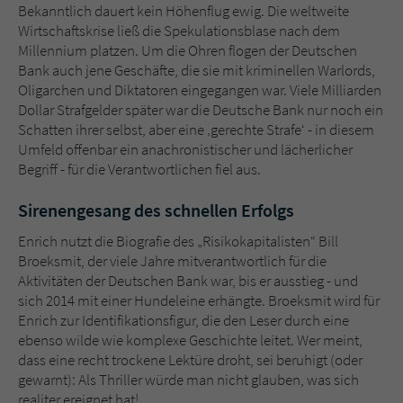
Bekanntlich dauert kein Höhenflug ewig. Die weltweite
Wirtschaftskrise ließ die Spekulationsblase nach dem
Millennium platzen. Um die Ohren flogen der Deutschen
Bank auch jene Geschäfte, die sie mit kriminellen Warlords,
Oligarchen und Diktatoren eingegangen war. Viele Milliarden
Dollar Strafgelder später war die Deutsche Bank nur noch ein
Schatten ihrer selbst, aber eine ‚gerechte Strafe‘ - in diesem
Umfeld offenbar ein anachronistischer und lächerlicher
Begriff - für die Verantwortlichen fiel aus.
Sirenengesang des schnellen Erfolgs
Enrich nutzt die Biografie des „Risikokapitalisten“ Bill
Broeksmit, der viele Jahre mitverantwortlich für die
Aktivitäten der Deutschen Bank war, bis er ausstieg - und
sich 2014 mit einer Hundeleine erhängte. Broeksmit wird für
Enrich zur Identifikationsfigur, die den Leser durch eine
ebenso wilde wie komplexe Geschichte leitet. Wer meint,
dass eine recht trockene Lektüre droht, sei beruhigt (oder
gewarnt): Als Thriller würde man nicht glauben, was sich
realiter ereignet hat!