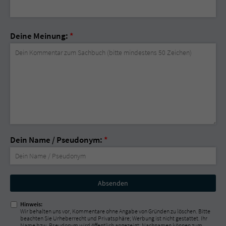
Deine Meinung:
*
Dein Name / Pseudonym:
*
Nicht
ausfüllen!
Hinweis:
Wir behalten uns vor, Kommentare ohne Angabe von Gründen zu löschen. Bitte
beachten Sie Urheberrecht und Privatsphäre; Werbung ist nicht gestattet. Ihr
Name bzw. Pseudonym wird öffentlich angezeigt; Nachnamen können zum