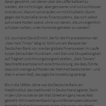
daran gewöhnt, von denen über die Löffel balbiert zu
Sicherheitscode des Kontaktformulars zu
werden, die nicht klüger, aber gerissener und rücksichtsloser
überprüfen.
sind als wir. Warum sonst laufen wir nicht kollektiv Sturm
gegen die Nutznießer eines Finanzsystems, das sich selbst
auf unsere Kosten speist, ohne von denen, die uns eigentlich
schützen sollten, unter Kontrolle gehalten zu werden?
US-Journalist David Enrich, der für die Finanzredaktion der
„New York Times“ tätig ist, führt uns am Beispiel der
Deutschen Bank vor, wie das globale Finanzwesen im Laufe
kurzer Zeit auf den Hund kam, weil Gier und Skrupellosigkeit
auf Trägheit und Ahnungslosigkeit stießen. „Dark Towers“
beschreibt exemplarisch eine Entwicklung, die dazu führte,
dass sich wenige auf Kosten der Mehrheit bereicherten - und
dies in einem Maß, das jegliche Vorstellung sprengt.
Bis in die 1990er Jahre war die Deutsche Bank ein
Kreditinstitut, das traditionell in Deutschland agierte. Doch
in den USA wurde an der Wall Street ein ganz neues Rad
gedreht: Mit Investmentbanking und Börsenspekulationen
erzielten findige Finanzspezialisten Gewinne, von denen