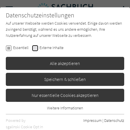
Navigation
Datenschutzeinstellungen
Couch
wechse
Auf unserer Webseite werden Cookies verwendet. Einige davon werden
Forum
Charts
Newsletter
SUCHE
zwingend benötigt, während es uns andere ermöglichen, Ihre
Nutzererfahrung auf unserer Webseite zu verbessern.
David Enrich
Essentiell
Externe Inhalte
Dark Towers
Alle akzeptieren
Redline
Erschienen: August 2020
0
Speichern & schließen
Nur essentielle Cookies akzeptieren
Weitere Informationen
Essentiell
Essentielle Cookies werden für grundlegende Funktionen der
Powered by
Impressum
|
Datenschutz
Webseite benötigt. Dadurch ist gewährleistet, dass die Webseite
sgalinski Cookie Opt In