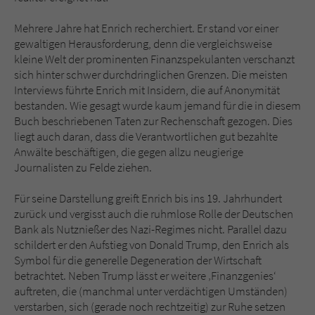
Mehrere Jahre hat Enrich recherchiert. Er stand vor einer
gewaltigen Herausforderung, denn die vergleichsweise
kleine Welt der prominenten Finanzspekulanten verschanzt
sich hinter schwer durchdringlichen Grenzen. Die meisten
Interviews führte Enrich mit Insidern, die auf Anonymität
bestanden. Wie gesagt wurde kaum jemand für die in diesem
Buch beschriebenen Taten zur Rechenschaft gezogen. Dies
liegt auch daran, dass die Verantwortlichen gut bezahlte
Anwälte beschäftigen, die gegen allzu neugierige
Journalisten zu Felde ziehen.
Für seine Darstellung greift Enrich bis ins 19. Jahrhundert
zurück und vergisst auch die ruhmlose Rolle der Deutschen
Bank als Nutznießer des Nazi-Regimes nicht. Parallel dazu
schildert er den Aufstieg von Donald Trump, den Enrich als
Symbol für die generelle Degeneration der Wirtschaft
betrachtet. Neben Trump lässt er weitere ‚Finanzgenies‘
auftreten, die (manchmal unter verdächtigen Umständen)
verstarben, sich (gerade noch rechtzeitig) zur Ruhe setzen