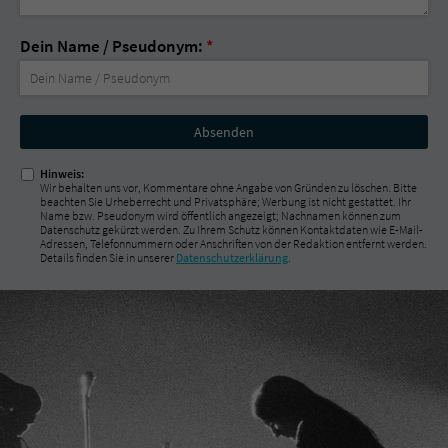
Dein Name / Pseudonym:
*
Nicht
ausfüllen!
Hinweis:
Wir behalten uns vor, Kommentare ohne Angabe von Gründen zu löschen. Bitte
beachten Sie Urheberrecht und Privatsphäre; Werbung ist nicht gestattet. Ihr
Name bzw. Pseudonym wird öffentlich angezeigt; Nachnamen können zum
Datenschutz gekürzt werden. Zu Ihrem Schutz können Kontaktdaten wie E-Mail-
Adressen, Telefonnummern oder Anschriften von der Redaktion entfernt werden.
Details finden Sie in unserer
Datenschutzerklärung
.