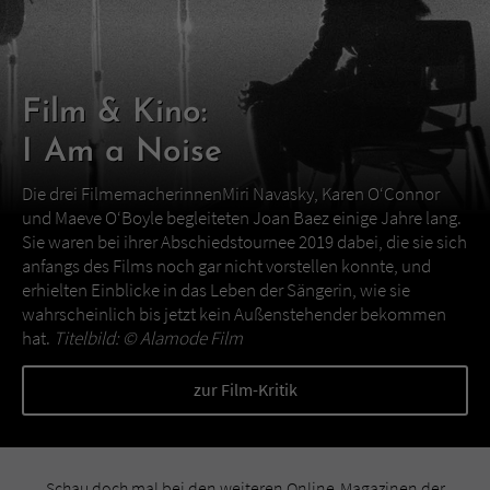
Film & Kino:
I Am a Noise
Die drei FilmemacherinnenMiri Navasky, Karen O‘Connor
und Maeve O‘Boyle begleiteten Joan Baez einige Jahre lang.
Sie waren bei ihrer Abschiedstournee 2019 dabei, die sie sich
anfangs des Films noch gar nicht vorstellen konnte, und
erhielten Einblicke in das Leben der Sängerin, wie sie
wahrscheinlich bis jetzt kein Außenstehender bekommen
hat.
Titelbild: ©
Alamode Film
zur Film-Kritik
Schau doch mal bei den weiteren Online-Magazinen der