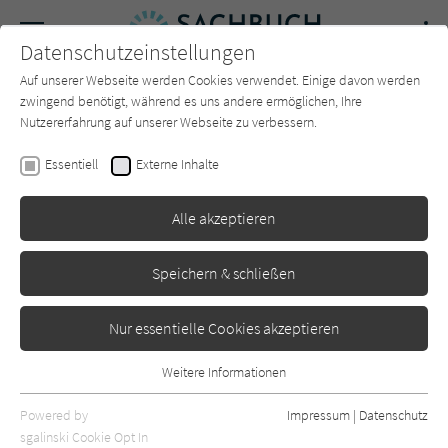
Navigation
Datenschutzeinstellungen
Couch
wechse
Auf unserer Webseite werden Cookies verwendet. Einige davon werden
Forum
Charts
Newsletter
SUCHE
zwingend benötigt, während es uns andere ermöglichen, Ihre
Nutzererfahrung auf unserer Webseite zu verbessern.
Siddarth Kara
Essentiell
Externe Inhalte
Blutrotes Kobalt
Alle akzeptieren
HarperCollins
Erschienen: April 2024
0
Speichern & schließen
Nur essentielle Cookies akzeptieren
Weitere Informationen
Essentiell
Essentielle Cookies werden für grundlegende Funktionen der
Powered by
Impressum
|
Datenschutz
Webseite benötigt. Dadurch ist gewährleistet, dass die Webseite
sgalinski Cookie Opt In