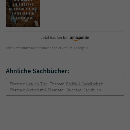
Sicherheitscode des Kontaktformulars zu
überprüfen.
Jetzt kaufen bei
oder unterstütze Deinen Buchhändler vor Ort (Anzeige*)
Ähnliche Sachbücher:
Themen:
Natur & Tier
Themen:
Politik & Gesellschaft
Themen:
Wirtschaft & Finanzen
Buchtyp:
Sachbuch