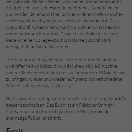
vielmehr der Mensch Neven, der in einer bemerkenswerten
Art über sich und sein Handeln nachdenkt. Subotić ist ein
Suchender, der erkannt hat, dass er anderen helfen möchte
und der gleichzeitig ein Luxusleben für sich ablehnt. Das,
was Subotić so besonders macht, drückt ein Zitat des US-
amerikanischen Kultautors David Foster Wallace (dessen
Rede vor einer College-Abschlussklasse Subotić stark
geprägt hat) auf klare Weise aus:
„Die wirklich wichtige Freiheit erfordert Aufmerksamkeit,
und Offenheit und Disziplin und Mühe und die Empathie,
andere Menschen wirklich ernst zu nehmen und Opfer für sie
zu bringen, wieder und wieder, auf unendlich verschiedene
Weisen, völlig unsexy, Tag für Tag.“
Nichts könnte das Engagement und die Einstellung Subotićs
besser beschreiben. Das Buch ist ein Plädoyer für mehr
Achtsamkeit und Gerechtigkeit in der Welt, für die der
ehemalige Fußballer eintritt.
Fazit