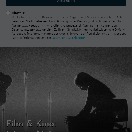
ausfüllen!
Hinweis:
Wir behalten uns vor, Kommentare ohne Angabe von Gründen zu löschen. Bitte
beachten Sie Urheberrecht und Privatsphäre; Werbung ist nicht gestattet. Ihr
Name bzw. Pseudonym wird öffentlich angezeigt; Nachnamen können zum
Datenschutz gekürzt werden. Zu Ihrem Schutz können Kontaktdaten wie E-Mail-
Adressen, Telefonnummern oder Anschriften von der Redaktion entfernt werden.
Details finden Sie in unserer
Datenschutzerklärung
.
Film & Kino: