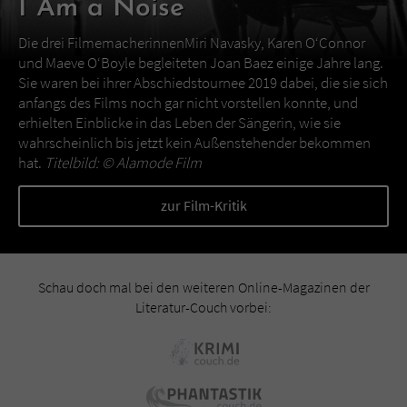
I Am a Noise
Die drei FilmemacherinnenMiri Navasky, Karen O‘Connor
und Maeve O‘Boyle begleiteten Joan Baez einige Jahre lang.
Sie waren bei ihrer Abschiedstournee 2019 dabei, die sie sich
anfangs des Films noch gar nicht vorstellen konnte, und
erhielten Einblicke in das Leben der Sängerin, wie sie
wahrscheinlich bis jetzt kein Außenstehender bekommen
hat.
Titelbild: ©
Alamode Film
zur Film-Kritik
Schau doch mal bei den weiteren Online-Magazinen der
Literatur-Couch vorbei: