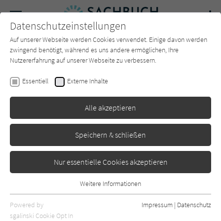
Navigation
Datenschutzeinstellungen
Couch
wechse
Auf unserer Webseite werden Cookies verwendet. Einige davon werden
Forum
Charts
Newsletter
SUCHE
zwingend benötigt, während es uns andere ermöglichen, Ihre
Nutzererfahrung auf unserer Webseite zu verbessern.
Sonja Hartwig
,
Neven Subotić
Essentiell
Externe Inhalte
Alles geben
Alle akzeptieren
Kiepenheuer&Witsch
Erschienen: Juni 2022
0
Speichern & schließen
Nur essentielle Cookies akzeptieren
Weitere Informationen
Essentiell
Essentielle Cookies werden für grundlegende Funktionen der
Powered by
Impressum
|
Datenschutz
Webseite benötigt. Dadurch ist gewährleistet, dass die Webseite
sgalinski Cookie Opt In