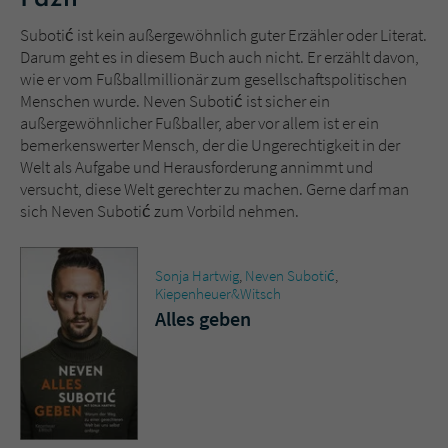
Subotić ist kein außergewöhnlich guter Erzähler oder Literat.
Darum geht es in diesem Buch auch nicht. Er erzählt davon,
wie er vom Fußballmillionär zum gesellschaftspolitischen
Menschen wurde. Neven Subotić ist sicher ein
außergewöhnlicher Fußballer, aber vor allem ist er ein
bemerkenswerter Mensch, der die Ungerechtigkeit in der
Welt als Aufgabe und Herausforderung annimmt und
versucht, diese Welt gerechter zu machen. Gerne darf man
sich Neven Subotić zum Vorbild nehmen.
Sonja Hartwig
,
Neven Subotić
,
Kiepenheuer&Witsch
Alles geben