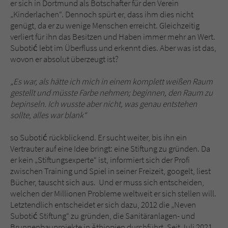
er sich in Dortmund als Botschafter für den Verein
„Kinderlachen“. Dennoch spürt er, dass ihm dies nicht
genügt, da er zu wenige Menschen erreicht. Gleichzeitig
verliert für ihn das Besitzen und Haben immer mehr an Wert.
Subotić lebt im Überfluss und erkennt dies. Aber was ist das,
wovon er absolut überzeugt ist?
„Es war, als hätte ich mich in einem komplett weißen Raum
gestellt und müsste Farbe nehmen; beginnen, den Raum zu
bepinseln. Ich wusste aber nicht, was genau entstehen
sollte, alles war blank“
so Subotić rückblickend. Er sucht weiter, bis ihn ein
Vertrauter auf eine Idee bringt: eine Stiftung zu gründen. Da
er kein „Stiftungsexperte“ ist, informiert sich der Profi
zwischen Training und Spiel in seiner Freizeit, googelt, liest
Bücher, tauscht sich aus. Und er muss sich entscheiden,
welchen der Millionen Probleme weltweit er sich stellen will.
Letztendlich entscheidet er sich dazu, 2012 die „Neven
Subotić Stiftung“ zu gründen, die Sanitäranlagen- und
Brunnenbauprojekte in Äthiopien durchführt. Seit Juli 2021