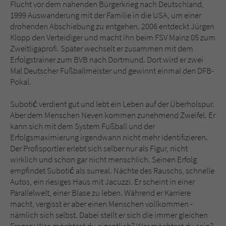
Sicherheitscode des Kontaktformulars zu
Flucht vor dem nahenden Bürgerkrieg nach Deutschland,
überprüfen.
1999 Auswanderung mit der Familie in die USA, um einer
drohenden Abschiebung zu entgehen. 2006 entdeckt Jürgen
Klopp den Verteidiger und macht ihn beim FSV Mainz 05 zum
Zweitligaprofi. Später wechselt er zusammen mit dem
Erfolgstrainer zum BVB nach Dortmund. Dort wird er zwei
Mal Deutscher Fußballmeister und gewinnt einmal den DFB-
Pokal.
Subotić verdient gut und lebt ein Leben auf der Überholspur.
Aber dem Menschen Neven kommen zunehmend Zweifel. Er
kann sich mit dem System Fußball und der
Erfolgsmaximierung irgendwann nicht mehr identifizieren.
Der Profisportler erlebt sich selber nur als Figur, nicht
wirklich und schon gar nicht menschlich. Seinen Erfolg
empfindet Subotić als surreal. Nächte des Rauschs, schnelle
Autos, ein riesiges Haus mit Jacuzzi. Er scheint in einer
Parallelwelt, einer Blase zu leben. Während er Karriere
macht, vergisst er aber einen Menschen vollkommen -
nämlich sich selbst. Dabei stellt er sich die immer gleichen