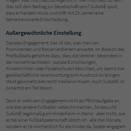
Fragen: Was möchtest du eigentlich? Wer möchtest du sein?
Was soll dein Beitrag zur Gesellschaft sein? Subotić spürt,
dass er handeln muss und trifft mit 23 Jahren eine
bemerkenswerte Entscheidung.
Außergewöhnliche Einstellung
Soziales Engagement: Das ist das, was man von
Prominenten und Besserverdienern erwartet. Im Bereich des
Profifußballs gehört es dazu, dass die Vereine - besonders in
der Vorweihnachtszeit - soziale Einrichtungen,
Kinderkliniken oder Förderschulen besuchen, um damit ihre
gesellschaftliche Verantwortung zum Ausdruck zu bringen.
Meist geschieht dies recht medienwirksam. Auch Subotić ist
zunächst ein Teil davon.
Doch er sieht sein Engagement nicht als Pflichtaufgabe an,
wie dies andere Fußballer vielleicht machen. So besucht
Subotić regelmäßig ein Kinderheim in Mainz - aber nicht, wie
es bei einer Fußballpatenschaft üblich ist - alle drei Monate,
sondern er ist wöchentlich für die Kinder da. Später engagiert