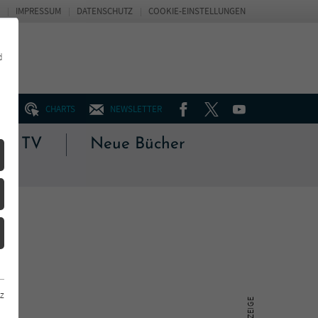
IMPRESSUM
DATENSCHUTZ
COOKIE-EINSTELLUNGEN
d
FACEBOOK
TWITTER
YOUTUBE
UM
CHARTS
NEWSLETTER
 & TV
Neue Bücher
z