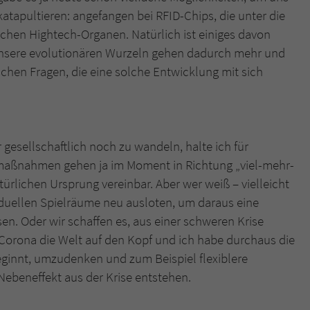
atapultieren: angefangen bei RFID-Chips, die unter die
ichen Hightech-Organen. Natürlich ist einiges davon
Name
tx_pwcomments_ahash
 unsere evolutionären Wurzeln gehen dadurch mehr und
Anbieter
Literatur-Couch Medien GmbH & Co. KG
chen Fragen, die eine solche Entwicklung mit sich
Laufzeit
1 Jahr
Zweck
Cookie für Kommentare einzelner Buchtitel
esellschaftlich noch zu wandeln, halte ich für
maßnahmen gehen ja im Moment in Richtung „viel-mehr-
Name
fe_typo_user
türlichen Ursprung vereinbar. Aber wer weiß – vielleicht
duellen Spielräume neu ausloten, um daraus eine
Anbieter
Literatur-Couch Medien GmbH & Co. KG
en. Oder wir schaffen es, aus einer schweren Krise
Laufzeit
Session
t Corona die Welt auf den Kopf und ich habe durchaus die
eginnt, umzudenken und zum Beispiel flexiblere
Dieses Cookie gewährleistet die Kommunikation der
Nebeneffekt aus der Krise entstehen.
Webseite mit dem Benutzer. Es wird benötigt um z. B.
Zweck
den Sicherheitscode des Kontaktformulars zu