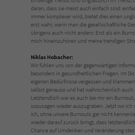
Einseitige Trends sind unglaublich im Trend, 
daran, dass sie meist auch einfach sind: einfa
immer komplexer wird, bietet dies einen ung
erst wahr, wenn man die gesellschaftliche Ge
übrigens auch nicht anders: Erst als ein Burn
mich hineinzuhören und meine trendigen Strat
Niklas Hobacher:
Wir fühlen uns von der gegenwärtigen Informa
besonders in gesundheitlichen Fragen. Im Di
eigenen Bedürfnisse vergessen und klammern 
selbst genauso und hat wahrscheinlich auch 
Letztendlich war es auch bei mir ein Burnou
sozusagen wieder auszugraben. Jetzt wo ich 
ich, ohne unsere Burnouts gar nicht kennen
wieder darauf zurück bringt, dass letztendlich 
Chance auf Umdenken und Veränderung stec