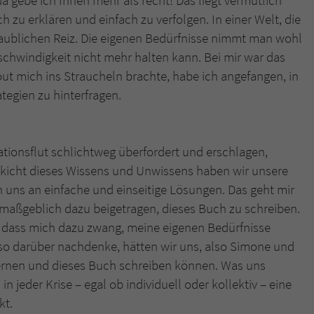
da gebe ich Ihnen mehr als recht! Das liegt vermutlich
ch zu erklären und einfach zu verfolgen. In einer Welt, die
laublichen Reiz. Die eigenen Bedürfnisse nimmt man wohl
schwindigkeit nicht mehr halten kann. Bei mir war das
out mich ins Straucheln brachte, habe ich angefangen, in
egien zu hinterfragen.
tionsflut schlichtweg überfordert und erschlagen,
ckicht dieses Wissens und Unwissens haben wir unsere
uns an einfache und einseitige Lösungen. Das geht mir
maßgeblich dazu beigetragen, dieses Buch zu schreiben.
t, dass mich dazu zwang, meine eigenen Bedürfnisse
so darüber nachdenke, hätten wir uns, also Simone und
lernen und dieses Buch schreiben können. Was uns
in jeder Krise – egal ob individuell oder kollektiv – eine
kt.