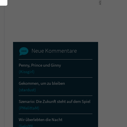
Neue Kommentare
Penny, Prince und Ginny
(Kissgirl)
Gekommen, um zu bleiben
(stardust)
Szenario: Die Zukunft steht auf dem Spiel
(PMelittaM)
Wir überlebten die Nacht
(lielo99)