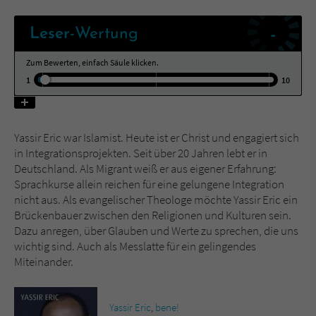
-
Leser
-Wertung
Name
tx_pwcomments_ahash
Zum Bewerten, einfach Säule klicken.
Anbieter
Literatur-Couch Medien GmbH & Co. KG
1
10
Laufzeit
1 Jahr
Zweck
Cookie für Kommentare einzelner Buchtitel
Yassir Eric war Islamist. Heute ist er Christ und engagiert sich
in Integrationsprojekten. Seit über 20 Jahren lebt er in
Deutschland. Als Migrant weiß er aus eigener Erfahrung:
Name
fe_typo_user
Sprachkurse allein reichen für eine gelungene Integration
nicht aus. Als evangelischer Theologe möchte Yassir Eric ein
Anbieter
Literatur-Couch Medien GmbH & Co. KG
Brückenbauer zwischen den Religionen und Kulturen sein.
Dazu anregen, über Glauben und Werte zu sprechen, die uns
Laufzeit
Session
wichtig sind. Auch als Messlatte für ein gelingendes
Miteinander.
Dieses Cookie gewährleistet die
Kommunikation der Webseite mit dem
Zweck
Benutzer. Es wird benötigt um z. B. den
Yassir Eric
,
bene!