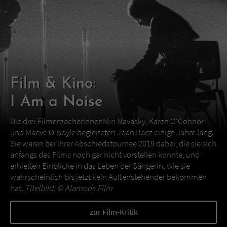
Film & Kino:
I Am a Noise
Die drei FilmemacherinnenMiri Navasky, Karen O‘Connor
und Maeve O‘Boyle begleiteten Joan Baez einige Jahre lang.
Sie waren bei ihrer Abschiedstournee 2019 dabei, die sie sich
anfangs des Films noch gar nicht vorstellen konnte, und
erhielten Einblicke in das Leben der Sängerin, wie sie
wahrscheinlich bis jetzt kein Außenstehender bekommen
hat.
Titelbild: ©
Alamode Film
zur Film-Kritik