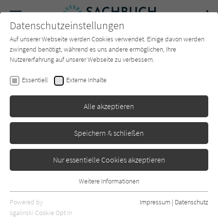
Navigation
Datenschutzeinstellungen
Couch
wechse
Auf unserer Webseite werden Cookies verwendet. Einige davon werden
Forum
Charts
Newsletter
SUCHE
zwingend benötigt, während es uns andere ermöglichen, Ihre
Nutzererfahrung auf unserer Webseite zu verbessern.
Yassir Eric
Essentiell
Externe Inhalte
Wir müssen reden, bevor es
Alle akzeptieren
zu spät ist
bene!
Erschienen: April 2023
0
Speichern & schließen
Nur essentielle Cookies akzeptieren
Weitere Informationen
Essentiell
Essentielle Cookies werden für grundlegende Funktionen der
Powered by
Impressum
|
Datenschutz
Webseite benötigt. Dadurch ist gewährleistet, dass die Webseite
sgalinski Cookie Opt In