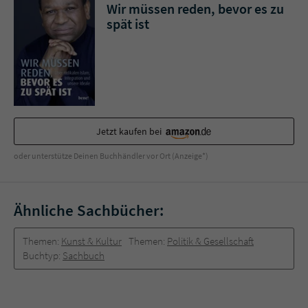
Sicherheitscode des Kontaktformulars zu
Wir müssen reden, bevor es zu
überprüfen.
spät ist
Jetzt kaufen bei
oder unterstütze Deinen Buchhändler vor Ort (Anzeige*)
Ähnliche Sachbücher:
Themen:
Kunst & Kultur
Themen:
Politik & Gesellschaft
Buchtyp:
Sachbuch