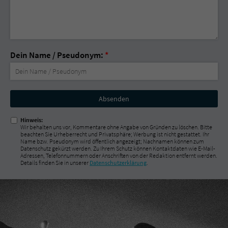
Dein Name / Pseudonym:
*
Nicht
ausfüllen!
Hinweis:
Wir behalten uns vor, Kommentare ohne Angabe von Gründen zu löschen. Bitte
beachten Sie Urheberrecht und Privatsphäre; Werbung ist nicht gestattet. Ihr
Name bzw. Pseudonym wird öffentlich angezeigt; Nachnamen können zum
Datenschutz gekürzt werden. Zu Ihrem Schutz können Kontaktdaten wie E-Mail-
Adressen, Telefonnummern oder Anschriften von der Redaktion entfernt werden.
Details finden Sie in unserer
Datenschutzerklärung
.